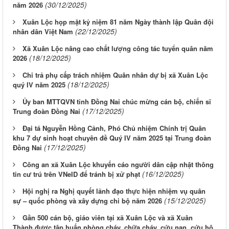
(30/12/2025)
năm 2026
Xuân Lộc họp mặt kỷ niệm 81 năm Ngày thành lập Quân đội
(22/12/2025)
nhân dân Việt Nam
Xã Xuân Lộc nâng cao chất lượng công tác tuyển quân năm
(18/12/2025)
2026
Chi trả phụ cấp trách nhiệm Quân nhân dự bị xã Xuân Lộc
(18/12/2025)
quý IV năm 2025
Ủy ban MTTQVN tỉnh Đồng Nai chúc mừng cán bộ, chiến sĩ
(17/12/2025)
Trung đoàn Đồng Nai
Đại tá Nguyễn Hồng Cảnh, Phó Chủ nhiệm Chính trị Quân
khu 7 dự sinh hoạt chuyên đề Quý IV năm 2025 tại Trung đoàn
(17/12/2025)
Đồng Nai
Công an xã Xuân Lộc khuyến cáo người dân cập nhật thông
(16/12/2025)
tin cư trú trên VNeID để tránh bị xử phạt
Hội nghị ra Nghị quyết lãnh đạo thực hiện nhiệm vụ quân
(15/12/2025)
sự – quốc phòng và xây dựng chi bộ năm 2026
Gần 500 cán bộ, giáo viên tại xã Xuân Lộc và xã Xuân
Thành được tập huấn phòng cháy, chữa cháy, cứu nạn, cứu hộ