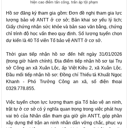
hiện cao điểm tấn công, trấn áp tội phạm
Hồ sơ đăng ký tham gia gồm: Đơn đề nghị tham gia lực
lượng bảo vệ ANTT ở cơ sở; Bản khai sơ yếu lý lịch;
Giấy chứng nhận sức khỏe và bản sao văn bằng, chứng
chỉ trình độ học vấn theo quy định. Số lượng tuyển chọn
dự kiến là 40 Tổ viên Tổ bảo vệ ANTT ở cơ sở.
Thời gian tiếp nhận hồ sơ đến hết ngày 31/01/2026
(trong giờ hành chính). Địa điểm tiếp nhận hồ sơ tại Trụ
sở Công an xã Xuân Lộc, ấp Việt Kiều 2, xã Xuân Lộc.
Đầu mối tiếp nhận hồ sơ: Đồng chí Thiếu tá Khuất Ngọc
Khanh - Phó Trưởng Công an xã, số điện thoại
0329.778.855.
Việc tuyển chọn lực lượng tham gia Tổ bảo vệ an ninh,
trật tự ở cơ sở có ý nghĩa quan trọng trong việc phát huy
vai trò của Nhân dân tham gia giữ gìn ANTT, góp phần
xây dựng thế trận an ninh nhân dân vững chắc, phục vụ