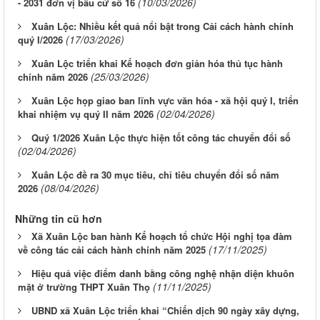
(10/03/2026)
- 2031 đơn vị bầu cử số 16
Xuân Lộc: Nhiều kết quả nổi bật trong Cải cách hành chính
(17/03/2026)
quý I/2026
Xuân Lộc triển khai Kế hoạch đơn giản hóa thủ tục hành
(25/03/2026)
chính năm 2026
Xuân Lộc họp giao ban lĩnh vực văn hóa - xã hội quý I, triển
(02/04/2026)
khai nhiệm vụ quý II năm 2026
Quý 1/2026 Xuân Lộc thực hiện tốt công tác chuyển đổi số
(02/04/2026)
Xuân Lộc đề ra 30 mục tiêu, chỉ tiêu chuyển đổi số năm
(08/04/2026)
2026
Những tin cũ hơn
Xã Xuân Lộc ban hành Kế hoạch tổ chức Hội nghị tọa đàm
(17/11/2025)
về công tác cải cách hành chính năm 2025
Hiệu quả việc điểm danh bằng công nghệ nhận diện khuôn
(11/11/2025)
mặt ở trường THPT Xuân Thọ
UBND xã Xuân Lộc triển khai “Chiến dịch 90 ngày xây dựng,