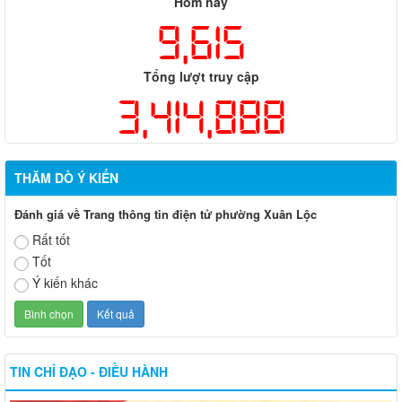
Hôm nay
9,615
Tổng lượt truy cập
3,414,888
THĂM DÒ Ý KIẾN
Đánh giá về Trang thông tin điện tử phường Xuân Lộc
Rất tốt
Tốt
Ý kiến khác
TIN CHỈ ĐẠO - ĐIỀU HÀNH