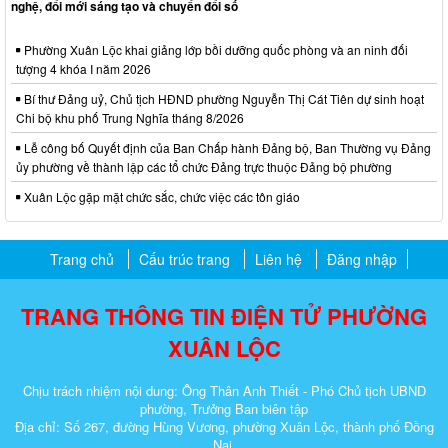
nghệ, đổi mới sáng tạo và chuyển đổi số
Phường Xuân Lộc khai giảng lớp bồi dưỡng quốc phòng và an ninh đối
tượng 4 khóa I năm 2026
Bí thư Đảng uỷ, Chủ tịch HĐND phường Nguyễn Thị Cát Tiên dự sinh hoạt
Chi bộ khu phố Trung Nghĩa tháng 8/2026
Lễ công bố Quyết định của Ban Chấp hành Đảng bộ, Ban Thường vụ Đảng
ủy phường về thành lập các tổ chức Đảng trực thuộc Đảng bộ phường
Xuân Lộc gặp mặt chức sắc, chức việc các tôn giáo
Trang chủ
Cấu trúc trang
Liên hệ
Đăng nhập
TRANG THÔNG TIN ĐIỆN TỬ PHƯỜNG
XUÂN LỘC
Chịu trách nhiệm nội dung: Ông Thân Anh Thiết - Phó Chủ tịch UBND
phường, Trưởng Ban biên tập
Địa chỉ: Số 267, đường Hùng Vương, phường Xuân Lộc, thành phố Đồng
Nai