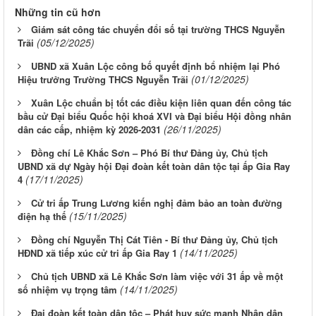
Những tin cũ hơn
Giám sát công tác chuyển đổi số tại trường THCS Nguyễn
(05/12/2025)
Trãi
UBND xã Xuân Lộc công bố quyết định bổ nhiệm lại Phó
(01/12/2025)
Hiệu trưởng Trường THCS Nguyễn Trãi
Xuân Lộc chuẩn bị tốt các điều kiện liên quan đến công tác
bầu cử Đại biểu Quốc hội khoá XVI và Đại biểu Hội đồng nhân
(26/11/2025)
dân các cấp, nhiệm kỳ 2026-2031
Đồng chí Lê Khắc Sơn – Phó Bí thư Đảng ủy, Chủ tịch
UBND xã dự Ngày hội Đại đoàn kết toàn dân tộc tại ấp Gia Ray
(17/11/2025)
4
Cử tri ấp Trung Lương kiến nghị đảm bảo an toàn đường
(15/11/2025)
điện hạ thế
Đồng chí Nguyễn Thị Cát Tiên - Bí thư Đảng ủy, Chủ tịch
(14/11/2025)
HĐND xã tiếp xúc cử tri ấp Gia Ray 1
Chủ tịch UBND xã Lê Khắc Sơn làm việc với 31 ấp về một
(14/11/2025)
số nhiệm vụ trọng tâm
Đại đoàn kết toàn dân tộc – Phát huy sức mạnh Nhân dân