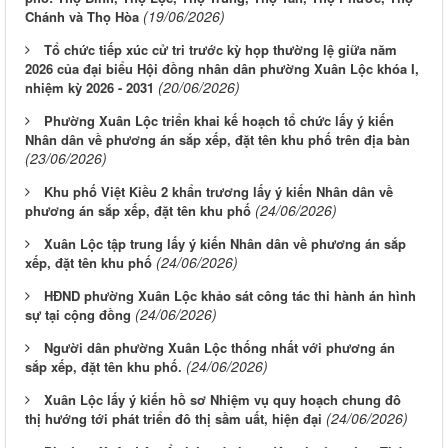
(19/06/2026)
Chánh và Thọ Hòa
Tổ chức tiếp xúc cử tri trước kỳ họp thường lệ giữa năm
2026 của đại biểu Hội đồng nhân dân phường Xuân Lộc khóa I,
(20/06/2026)
nhiệm kỳ 2026 - 2031
Phường Xuân Lộc triển khai kế hoạch tổ chức lấy ý kiến
Nhân dân về phương án sắp xếp, đặt tên khu phố trên địa bàn
(23/06/2026)
Khu phố Việt Kiều 2 khẩn trương lấy ý kiến Nhân dân về
(24/06/2026)
phương án sắp xếp, đặt tên khu phố
Xuân Lộc tập trung lấy ý kiến Nhân dân về phương án sắp
(24/06/2026)
xếp, đặt tên khu phố
HĐND phường Xuân Lộc khảo sát công tác thi hành án hình
(24/06/2026)
sự tại cộng đồng
Người dân phường Xuân Lộc thống nhất với phương án
(24/06/2026)
sắp xếp, đặt tên khu phố.
Xuân Lộc lấy ý kiến hồ sơ Nhiệm vụ quy hoạch chung đô
(24/06/2026)
thị hướng tới phát triển đô thị sầm uất, hiện đại