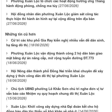
Phường Xuân Lộc tổ chức các hoạt động hưởng ứng Tháng
(27/06/2026)
hành động phòng, chống ma túy
Hội đồng nhân dân phường Xuân Lộc giám sát công tác
thực hiện thi hành án hình sự tại cộng đồng trên địa bàn
(27/06/2026)
Những tin cũ hơn
Cử tri các khu phố Gia Ray kiến nghị nhiều vấn đề dân sinh,
(18/06/2026)
hạ tầng đô thị
Phường Xuân Lộc vận động thành công 2 hộ dân bàn giao
mặt bằng dự án nâng cấp, mở rộng tuyến đường ĐT.773
(18/06/2026)
Hội Nông dân thành phố Đồng Nai triển khai chuyên đề xây
dựng ý thức công dân đô thị tại phường Xuân Lộc
(16/06/2026)
Chủ tịch UBND phường Lê Khắc Sơn chủ trì nghe đơn vị tư
vấn báo cáo Nhiệm vụ quy hoạch chung đô thị Xuân Lộc
(15/06/2026)
Xuân Lộc: Khởi công xây dựng nhà Đại đoàn kết cho hộ
(14/06/2026)
đồng bào dân tộc thiểu số khó khăn về nhà ở