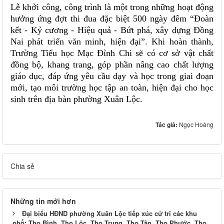
Lễ khởi công, công trình là một trong những hoạt động
hưởng ứng đợt thi đua đặc biệt 500 ngày đêm “Đoàn
kết - Kỷ cương - Hiệu quả - Bứt phá, xây dựng Đồng
Nai phát triển văn minh, hiện đại”. Khi hoàn thành,
Trường Tiểu học Mạc Đỉnh Chi sẽ có cơ sở vật chất
đồng bộ, khang trang, góp phần nâng cao chất lượng
giáo dục, đáp ứng yêu cầu dạy và học trong giai đoạn
mới, tạo môi trường học tập an toàn, hiện đại cho học
sinh trên địa bàn phường Xuân Lộc.
Tác giả:
Ngọc Hoàng
Chia sẻ
Những tin mới hơn
Đại biểu HĐND phường Xuân Lộc tiếp xúc cử tri các khu
phố: Thọ Bình, Thọ Lộc, Thọ Trung, Thọ Tân, Thọ Phước, Thọ