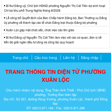
Bí thư Đảng uỷ, Chủ tịch HĐND phường Nguyễn Thị Cát Tiên dự sinh hoạt
Chi bộ khu phố Trung Nghĩa tháng 8/2026
Lễ công bố Quyết định của Ban Chấp hành Đảng bộ, Ban Thường vụ Đảng
ủy phường về thành lập các tổ chức Đảng trực thuộc Đảng bộ phường
Xuân Lộc gặp mặt chức sắc, chức việc các tôn giáo
Bí thư Đảng uỷ Nguyễn Thị Cát Tiên làm việc với các cơ quan, đơn vị về
tiến độ giải ngân đầu tư công và công tác quy hoạch
Trang chủ
Cấu trúc trang
Liên hệ
Đăng nhập
TRANG THÔNG TIN ĐIỆN TỬ PHƯỜNG
XUÂN LỘC
Chịu trách nhiệm nội dung: Ông Thân Anh Thiết - Phó Chủ tịch UBND
phường, Trưởng Ban biên tập
Địa chỉ: Số 267, đường Hùng Vương, phường Xuân Lộc, thành phố Đồng
Nai
ĐT: 02513.871.169 - Fax: 02513.871.286