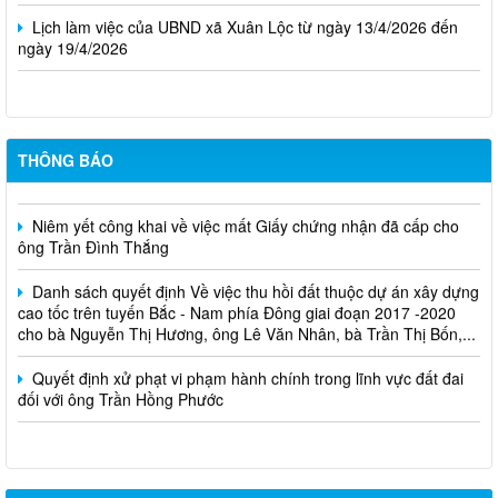
Lịch làm việc của UBND xã Xuân Lộc từ ngày 13/4/2026 đến
ngày 19/4/2026
THÔNG BÁO
Cuộc thi trực tuyến tìm hiểu pháp luật năm 2026.
Niêm yết công khai về việc mất Giấy chứng nhận đã cấp cho
ông Trần Đình Thắng
Danh sách quyết định Về việc thu hồi đất thuộc dự án xây dựng
cao tốc trên tuyến Bắc - Nam phía Đông giai đoạn 2017 -2020
cho bà Nguyễn Thị Hương, ông Lê Văn Nhân, bà Trần Thị Bốn,...
Quyết định xử phạt vi phạm hành chính trong lĩnh vực đất đai
đối với ông Trần Hồng Phước