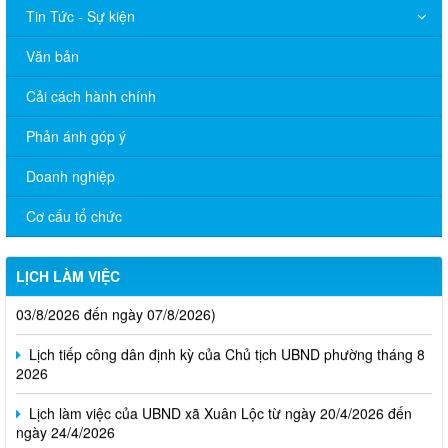
Tin Tức - Sự kiện
Văn bản
Cải cách hành chính
Phản ánh góp ý
Doanh nghiệp
Cơ cấu tổ chức
LỊCH LÀM VIỆC
Thông báo Lịch làm việc của UBND phường Xuân Lộc (Từ ngày
03/8/2026 đến ngày 07/8/2026)
Lịch tiếp công dân định kỳ của Chủ tịch UBND phường tháng 8
2026
Lịch làm việc của UBND xã Xuân Lộc từ ngày 20/4/2026 đến
ngày 24/4/2026