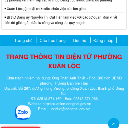
Xuân Lộc gặp mặt chức sắc, chức việc các tôn giáo
Bí thư Đảng uỷ Nguyễn Thị Cát Tiên làm việc với các cơ quan, đơn vị về
tiến độ giải ngân đầu tư công và công tác quy hoạch
Trang chủ
Cấu trúc trang
Liên hệ
Đăng nhập
TRANG THÔNG TIN ĐIỆN TỬ PHƯỜNG
XUÂN LỘC
Chịu trách nhiệm nội dung: Ông Thân Anh Thiết - Phó Chủ tịch UBND
phường, Trưởng Ban biên tập
Địa chỉ: Số 267, đường Hùng Vương, phường Xuân Lộc, thành phố Đồng
Nai
ĐT: 02513.871.169 - Fax: 02513.871.286
Website:http://xuanloc.dongnai.gov.vn
Email: ubnd-xl@dongnai.gov.vn​