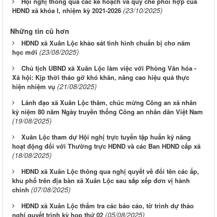
Hội nghị thông qua các kế hoạch và quy chế phối hợp của
(23/10/2025)
HĐND xã khóa I, nhiệm kỳ 2021-2026
Những tin cũ hơn
HĐND xã Xuân Lộc khảo sát tình hình chuẩn bị cho năm
(23/08/2025)
học mới
Chủ tịch UBND xã Xuân Lộc làm việc với Phòng Văn hóa -
Xã hội: Kịp thời tháo gỡ khó khăn, nâng cao hiệu quả thực
(21/08/2025)
hiện nhiệm vụ
Lãnh đạo xã Xuân Lộc thăm, chúc mừng Công an xã nhân
kỷ niệm 80 năm Ngày truyền thống Công an nhân dân Việt Nam
(19/08/2025)
Xuân Lộc tham dự Hội nghị trực tuyến tập huấn kỹ năng
hoạt động đối với Thường trực HĐND và các Ban HĐND cấp xã
(18/08/2025)
HĐND xã Xuân Lộc thông qua nghị quyết về đổi tên các ấp,
khu phố trên địa bàn xã Xuân Lộc sau sắp xếp đơn vị hành
(07/08/2025)
chính
HĐND xã Xuân Lộc thẩm tra các báo cáo, tờ trình dự thảo
(05/08/2025)
nghị quyết trình kỳ họp thứ 02