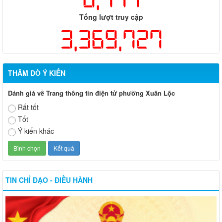
Tổng lượt truy cập
3,369,727
THĂM DÒ Ý KIẾN
Đánh giá về Trang thông tin điện tử phường Xuân Lộc
Rất tốt
Tốt
Ý kiến khác
TIN CHỈ ĐẠO - ĐIỀU HÀNH