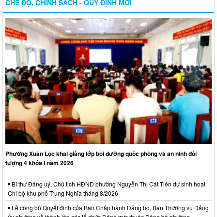
CHẾ ĐỘ, CHÍNH SÁCH - QUY ĐỊNH MỚI
Phường Xuân Lộc khai giảng lớp bồi dưỡng quốc phòng và an ninh đối
tượng 4 khóa I năm 2026
Bí thư Đảng uỷ, Chủ tịch HĐND phường Nguyễn Thị Cát Tiên dự sinh hoạt
Chi bộ khu phố Trung Nghĩa tháng 8/2026
Lễ công bố Quyết định của Ban Chấp hành Đảng bộ, Ban Thường vụ Đảng
ủy phường về thành lập các tổ chức Đảng trực thuộc Đảng bộ phường