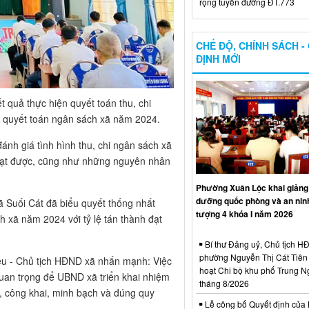
rộng tuyến đường ĐT.773
CHẾ ĐỘ, CHÍNH SÁCH -
ĐỊNH MỚI
t quả thực hiện quyết toán thu, chi
n quyết toán ngân sách xã năm 2024.
đánh giá tình hình thu, chi ngân sách xã
 đạt được, cũng như những nguyên nhân
Phường Xuân Lộc khai giảng 
dưỡng quốc phòng và an ninh
ã Suối Cát đã biểu quyết thống nhất
tượng 4 khóa I năm 2026
 xã năm 2024 với tỷ lệ tán thành đạt
Bí thư Đảng uỷ, Chủ tịch 
phường Nguyễn Thị Cát Tiên 
ều - Chủ tịch HĐND xã nhấn mạnh: Việc
hoạt Chi bộ khu phố Trung N
uan trọng để UBND xã triển khai nhiệm
tháng 8/2026
, công khai, minh bạch và đúng quy
Lễ công bố Quyết định của