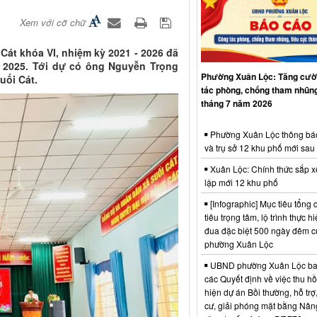
Xem với cỡ chữ
Cát khóa VI, nhiệm kỳ 2021 - 2026 đã
 2025. Tới dự có ông Nguyễn Trọng
Phường Xuân Lộc: Tăng cườ
uối Cát.
tác phòng, chống tham nhũng
tháng 7 năm 2026
Phường Xuân Lộc thông bá
và trụ sở 12 khu phố mới sau
Xuân Lộc: Chính thức sắp x
lập mới 12 khu phố
[Infographic] Mục tiêu tổng q
tiêu trọng tâm, lộ trình thực hi
đua đặc biệt 500 ngày đêm
phường Xuân Lộc
UBND phường Xuân Lộc ba
các Quyết định về việc thu hồ
hiện dự án Bồi thường, hỗ trợ,
cư, giải phóng mặt bằng Nân