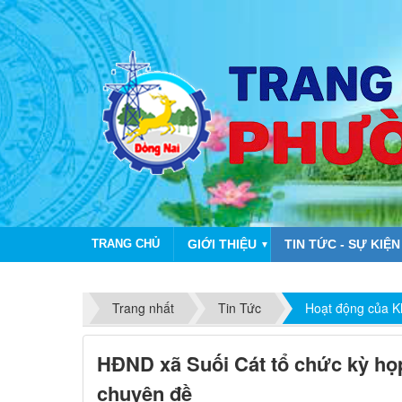
TRANG CHỦ
GIỚI THIỆU
TIN TỨC - SỰ KIỆN
▼
CHÀO M
Trang nhất
Tin Tức
Hoạt động của K
HĐND xã Suối Cát tổ chức kỳ họp
chuyên đề