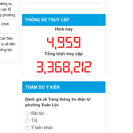
Quyết định xử phạt vi phạm hành
ường vụ
chính trong lĩnh vực đất đai đối với ông
 các tổ
Trần Hồng Phước
bộ phường
THỐNG KÊ TRUY CẬP
, chức
Hôm nay
4,959
Cát Tiên
vị về tiến
công tác
Tổng lượt truy cập
3,368,212
THĂM DÒ Ý KIẾN
Đánh giá về Trang thông tin điện tử
phường Xuân Lộc
Rất tốt
Tốt
Ý kiến khác