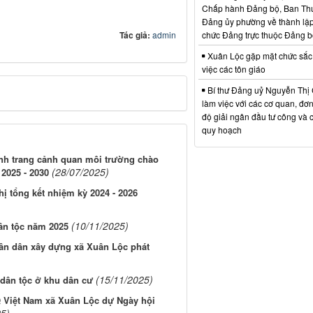
Chấp hành Đảng bộ, Ban Th
Đảng ủy phường về thành lập
Tác giả:
admin
chức Đảng trực thuộc Đảng 
Xuân Lộc gặp mặt chức sắc
việc các tôn giáo
Bí thư Đảng uỷ Nguyễn Thị 
làm việc với các cơ quan, đơn 
độ giải ngân đầu tư công và 
quy hoạch
ỉnh trang cảnh quan môi trường chào
(28/07/2025)
 2025 - 2030
hị tổng kết nhiệm kỳ 2024 - 2026
(10/11/2025)
dân tộc năm 2025
hân dân xây dựng xã Xuân Lộc phát
(15/11/2025)
 dân tộc ở khu dân cư
 Việt Nam xã Xuân Lộc dự Ngày hội
25)