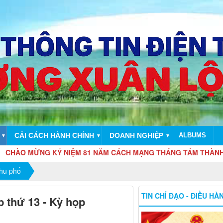
CẢI CÁCH HÀNH CHÍNH
DOANH NGHIỆP
ALBUMS
▼
▼
▼
ỪNG KỶ NIỆM 81 NĂM CÁCH MẠNG THÁNG TÁM THÀNH CÔNG (19/8
hu phố
TIN CHỈ ĐẠO - ĐIỀU HÀ
 thứ 13 - Kỳ họp