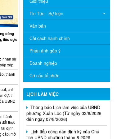
Giới thiệu
Tin Tức - Sự kiện
Văn bản
ng công
Cải cách hành chính
, tiêu cực
Phản ánh góp ý
o nhân sự
Doanh nghiệp
 sắp xếp
ếp, thành
Cơ cấu tổ chức
uát, chỉ
LỊCH LÀM VIỆC
ện đợt thi
Thông báo Lịch làm việc của UBND
 của UBND
phường Xuân Lộc (Từ ngày 03/8/2026
đến ngày 07/8/2026)
n hành
i đất thực
Lịch tiếp công dân định kỳ của Chủ
 tái định
tịch UBND phường tháng 8 2026
g cấp, mở