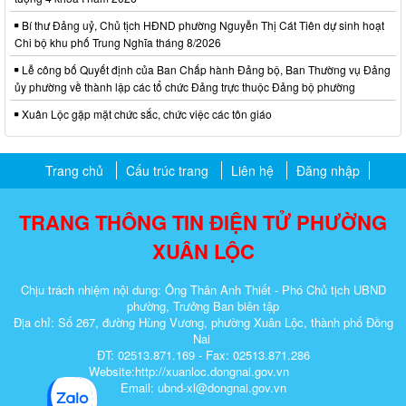
Bí thư Đảng uỷ, Chủ tịch HĐND phường Nguyễn Thị Cát Tiên dự sinh hoạt
Chi bộ khu phố Trung Nghĩa tháng 8/2026
Lễ công bố Quyết định của Ban Chấp hành Đảng bộ, Ban Thường vụ Đảng
ủy phường về thành lập các tổ chức Đảng trực thuộc Đảng bộ phường
Xuân Lộc gặp mặt chức sắc, chức việc các tôn giáo
Trang chủ
Cấu trúc trang
Liên hệ
Đăng nhập
TRANG THÔNG TIN ĐIỆN TỬ PHƯỜNG
XUÂN LỘC
Chịu trách nhiệm nội dung: Ông Thân Anh Thiết - Phó Chủ tịch UBND
phường, Trưởng Ban biên tập
Địa chỉ: Số 267, đường Hùng Vương, phường Xuân Lộc, thành phố Đồng
Nai
ĐT: 02513.871.169 - Fax: 02513.871.286
Website:http://xuanloc.dongnai.gov.vn
Email: ubnd-xl@dongnai.gov.vn​