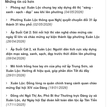
Những tin cũ hơn
Phóng sự: Xuân Lộc chung tay xây dựng đô thị “sáng -
(04/05/2026)
xanh - sạch - đẹp” sau khi lên phường
Phường Xuân Lộc thông qua Nghị quyết chuyển đổi 31 ấp
(02/05/2026)
thành 31 khu phố
Ấp Suối Cát 2: Sôi nổi hội thi văn nghệ chào mừng các
ngày lễ lớn và chào mừng sự kiện thành lập phường Xuân Lộc
(26/04/2026)
Ấp Suối Cát 2, xã Xuân Lộc: Người dân tích cực xây dựng
diện mạo sáng, xanh, sạch, đẹp trước thời điểm lên phường
(09/04/2026)
Mô hình trồng hoa lay ơn của phụ nữ ấp Trung Sơn, xã
Xuân Lộc: Hướng đi hiệu quả, góp phần đón Tết đủ đầy
(29/01/2026)
Xuân Lộc: Đồng lòng ra quân chỉnh trang cảnh quan chào
(19/01/2026)
mừng Đại hội XIV của Đảng
Đồng chí Ngô Thị An, Phó Bí thư Thường trực Đảng ủy xã
Xuân Lộc, dự Ngày hội Đại đoàn kết toàn dân tộc ấp Tân Tiến
(17/11/2025)