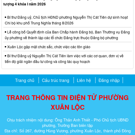
tượng 4 khóa I năm 2026
Bí thư Đảng uỷ, Chủ tịch HĐND phường Nguyễn Thị Cát Tiên dự sinh hoạt
Chi bộ khu phố Trung Nghĩa tháng 8/2026
Lễ công bố Quyết định của Ban Chấp hành Đảng bộ, Ban Thường vụ Đảng
ủy phường về thành lập các tổ chức Đảng trực thuộc Đảng bộ phường
Xuân Lộc gặp mặt chức sắc, chức việc các tôn giáo
Bí thư Đảng uỷ Nguyễn Thị Cát Tiên làm việc với các cơ quan, đơn vị về
tiến độ giải ngân đầu tư công và công tác quy hoạch
Trang chủ
Cấu trúc trang
Liên hệ
Đăng nhập
TRANG THÔNG TIN ĐIỆN TỬ PHƯỜNG
XUÂN LỘC
Chịu trách nhiệm nội dung: Ông Thân Anh Thiết - Phó Chủ tịch UBND
phường, Trưởng Ban biên tập
Địa chỉ: Số 267, đường Hùng Vương, phường Xuân Lộc, thành phố Đồng