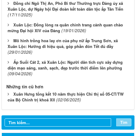
Đồng chí Ngô Thị An, Phó Bí thư Thường trực Đảng ủy xã
Xuân Lộc, dự Ngày hội Đại đoàn kết toàn dân tộc ấp Tân Tiến
(17/11/2025)
Xuân Lộc: Đồng lòng ra quân chỉnh trang cảnh quan chào
(19/01/2026)
mừng Đại hội XIV của Đảng
Mô hình trồng hoa lay ơn của phụ nữ ấp Trung Sơn, xã
Xuân Lộc: Hướng đi hiệu quả, góp phần đón Tết đủ đầy
(29/01/2026)
Ấp Suối Cát 2, xã Xuân Lộc: Người dân tích cực xây dựng
diện mạo sáng, xanh, sạch, đẹp trước thời điểm lên phường
(09/04/2026)
Những tin cũ hơn
Xuân Hưng tổng kết 10 năm thực hiện Chỉ thị số 05-CT/TW
(02/06/2025)
của Bộ Chính trị khoá XII
Tìm