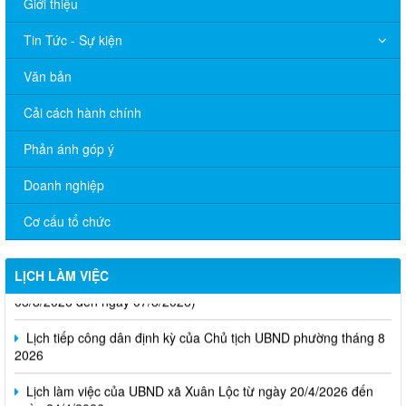
Giới thiệu
Tin Tức - Sự kiện
Văn bản
Cải cách hành chính
Phản ánh góp ý
Doanh nghiệp
Cơ cấu tổ chức
LỊCH LÀM VIỆC
Thông báo Lịch làm việc của UBND phường Xuân Lộc (Từ ngày
03/8/2026 đến ngày 07/8/2026)
Lịch tiếp công dân định kỳ của Chủ tịch UBND phường tháng 8
2026
Lịch làm việc của UBND xã Xuân Lộc từ ngày 20/4/2026 đến
ngày 24/4/2026