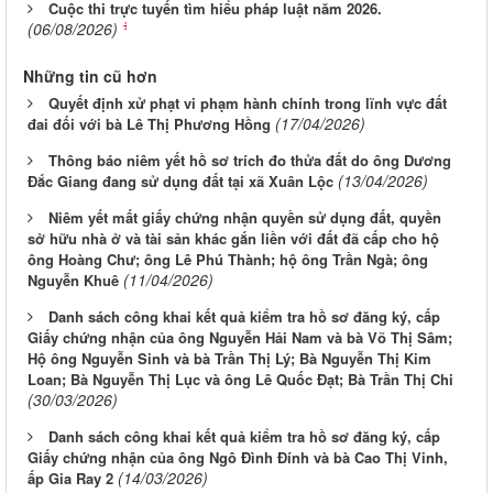
Cuộc thi trực tuyến tìm hiểu pháp luật năm 2026.
(06/08/2026)
Những tin cũ hơn
Quyết định xử phạt vi phạm hành chính trong lĩnh vực đất
(17/04/2026)
đai đối với bà Lê Thị Phương Hồng
Thông báo niêm yết hồ sơ trích đo thửa đất do ông Dương
(13/04/2026)
Đắc Giang đang sử dụng đất tại xã Xuân Lộc
Niêm yết mất giấy chứng nhận quyền sử dụng đất, quyền
sở hữu nhà ở và tài sản khác gắn liền với đất đã cấp cho hộ
ông Hoàng Chư; ông Lê Phú Thành; hộ ông Trần Ngà; ông
(11/04/2026)
Nguyễn Khuê
Danh sách công khai kết quả kiểm tra hồ sơ đăng ký, cấp
Giấy chứng nhận của ông Nguyễn Hải Nam và bà Võ Thị Sâm;
Hộ ông Nguyễn Sinh và bà Trần Thị Lý; Bà Nguyễn Thị Kim
Loan; Bà Nguyễn Thị Lục và ông Lê Quốc Đạt; Bà Trần Thị Chi
(30/03/2026)
Danh sách công khai kết quả kiểm tra hồ sơ đăng ký, cấp
Giấy chứng nhận của ông Ngô Đình Đính và bà Cao Thị Vinh,
(14/03/2026)
ấp Gia Ray 2