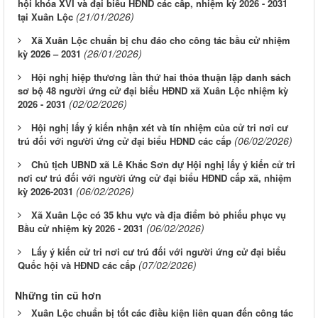
hội khóa XVI và đại biểu HĐND các cấp, nhiệm kỳ 2026 - 2031
(21/01/2026)
tại Xuân Lộc
Xã Xuân Lộc chuẩn bị chu đáo cho công tác bầu cử nhiệm
(26/01/2026)
kỳ 2026 – 2031
Hội nghị hiệp thương lần thứ hai thỏa thuận lập danh sách
sơ bộ 48 người ứng cử đại biểu HĐND xã Xuân Lộc nhiệm kỳ
(02/02/2026)
2026 - 2031
Hội nghị lấy ý kiến nhận xét và tín nhiệm của cử tri nơi cư
(06/02/2026)
trú đối với người ứng cử đại biểu HĐND các cấp
Chủ tịch UBND xã Lê Khắc Sơn dự Hội nghị lấy ý kiến cử tri
nơi cư trú đối với người ứng cử đại biểu HĐND cấp xã, nhiệm
(06/02/2026)
kỳ 2026-2031
Xã Xuân Lộc có 35 khu vực và địa điểm bỏ phiếu phục vụ
(06/02/2026)
Bầu cử nhiệm kỳ 2026 - 2031
Lấy ý kiến cử tri nơi cư trú đối với người ứng cử đại biểu
(07/02/2026)
Quốc hội và HĐND các cấp
Những tin cũ hơn
Xuân Lộc chuẩn bị tốt các điều kiện liên quan đến công tác