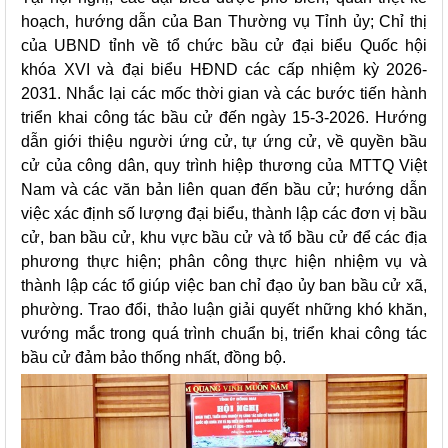
hoạch, hướng dẫn của Ban Thường vụ Tỉnh ủy; Chỉ thị
của UBND tỉnh về tổ chức bầu cử đại biểu Quốc hội
khóa XVI và đại biểu HĐND các cấp nhiệm kỳ 2026-
2031. Nhắc lại các mốc thời gian và các bước tiến hành
triển khai công tác bầu cử đến ngày 15-3-2026. Hướng
dẫn giới thiệu người ứng cử, tự ứng cử, về quyền bầu
cử của công dân, quy trình hiệp thương của MTTQ Việt
Nam và các văn bản liên quan đến bầu cử; hướng dẫn
việc xác định số lượng đại biểu, thành lập các đơn vị bầu
cử, ban bầu cử, khu vực bầu cử và tổ bầu cử để các địa
phương thực hiện; phân công thực hiện nhiệm vụ và
thành lập các tổ giúp việc ban chỉ đạo ủy ban bầu cử xã,
phường. Trao đổi, thảo luận giải quyết những khó khăn,
vướng mắc trong quá trình chuẩn bị, triển khai công tác
bầu cử đảm bảo thống nhất, đồng bộ.