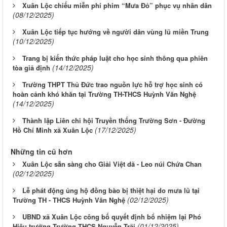
Xuân Lộc chiếu miễn phí phim “Mưa Đỏ” phục vụ nhân dân
(08/12/2025)
Xuân Lộc tiếp tục hướng về người dân vùng lũ miền Trung
(10/12/2025)
Trang bị kiến thức pháp luật cho học sinh thông qua phiên
(14/12/2025)
tòa giả định
Trường THPT Thủ Đức trao nguồn lực hỗ trợ học sinh có
hoàn cảnh khó khăn tại Trường TH-THCS Huỳnh Văn Nghệ
(14/12/2025)
Thành lập Liên chi hội Truyền thống Trường Sơn - Đường
(17/12/2025)
Hồ Chí Minh xã Xuân Lộc
Những tin cũ hơn
Xuân Lộc sẵn sàng cho Giải Việt dã - Leo núi Chứa Chan
(02/12/2025)
Lễ phát động ủng hộ đồng bào bị thiệt hại do mưa lũ tại
(02/12/2025)
Trường TH - THCS Huỳnh Văn Nghệ
UBND xã Xuân Lộc công bố quyết định bổ nhiệm lại Phó
(01/12/2025)
Hiệu trưởng Trường THCS Nguyễn Trãi