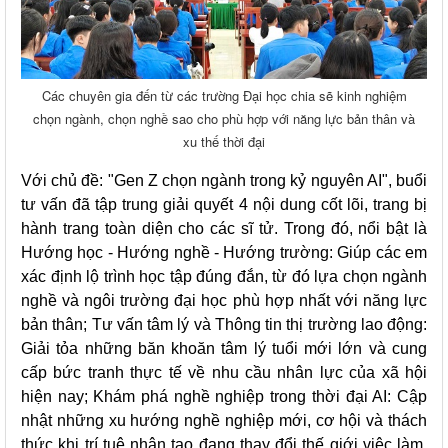
Các chuyên gia đến từ các trường Đại học chia sẽ kinh nghiệm
chọn ngành, chọn nghề sao cho phù hợp với năng lực bản thân và
xu thế thời đại
Với chủ đề: "Gen Z chọn ngành trong kỷ nguyên AI", buổi
tư vấn đã tập trung giải quyết 4 nội dung cốt lõi, trang bị
hành trang toàn diện cho các sĩ tử. Trong đó, nổi bật là
Hướng học - Hướng nghề - Hướng trường: Giúp các em
xác định lộ trình học tập đúng đắn, từ đó lựa chọn ngành
nghề và ngôi trường đại học phù hợp nhất với năng lực
bản thân; Tư vấn tâm lý và Thông tin thị trường lao động:
Giải tỏa những băn khoăn tâm lý tuổi mới lớn và cung
cấp bức tranh thực tế về nhu cầu nhân lực của xã hội
hiện nay; Khám phá nghề nghiệp trong thời đại AI: Cập
nhật những xu hướng nghề nghiệp mới, cơ hội và thách
thức khi trí tuệ nhân tạo đang thay đổi thế giới việc làm.