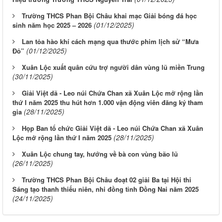
Trường THCS Phan Bội Châu khai mạc Giải bóng đá học
(01/12/2025)
sinh năm học 2025 – 2026
Lan tỏa hào khí cách mạng qua thước phim lịch sử “Mưa
(01/12/2025)
Đỏ”
Xuân Lộc xuất quân cứu trợ người dân vùng lũ miền Trung
(30/11/2025)
Giải Việt dã - Leo núi Chứa Chan xã Xuân Lộc mở rộng lần
thứ I năm 2025 thu hút hơn 1.000 vận động viên đăng ký tham
(28/11/2025)
gia
Họp Ban tổ chức Giải Việt dã - Leo núi Chứa Chan xã Xuân
(28/11/2025)
Lộc mở rộng lần thứ I năm 2025
Xuân Lộc chung tay, hướng về bà con vùng bão lũ
(26/11/2025)
Trường THCS Phan Bội Châu đoạt 02 giải Ba tại Hội thi
Sáng tạo thanh thiếu niên, nhi đồng tỉnh Đồng Nai năm 2025
(24/11/2025)