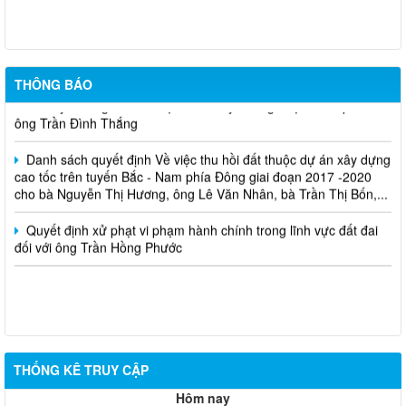
Cuộc thi trực tuyến tìm hiểu pháp luật năm 2026.
THÔNG BÁO
Niêm yết công khai về việc mất Giấy chứng nhận đã cấp cho
ông Trần Đình Thắng
Danh sách quyết định Về việc thu hồi đất thuộc dự án xây dựng
cao tốc trên tuyến Bắc - Nam phía Đông giai đoạn 2017 -2020
cho bà Nguyễn Thị Hương, ông Lê Văn Nhân, bà Trần Thị Bốn,...
Quyết định xử phạt vi phạm hành chính trong lĩnh vực đất đai
đối với ông Trần Hồng Phước
THỐNG KÊ TRUY CẬP
Hôm nay