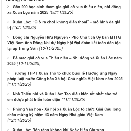
Gần 200 học sinh tham gia giải cờ vua thiếu niên, nhi đồng
(08/11/2025)
xã Xuân Lộc năm 2025
Xuân Lộc: “Giờ ra chơi không điện thoại” - mô hình đa giá
(10/11/2025)
trị
Đồng chí Nguyễn Hữu Nguyên - Phó Chủ tịch Ủy ban MTTQ
Việt Nam tỉnh Đồng Nai dự Ngày hội Đại đoàn kết toàn dân tộc
(10/11/2025)
tại ấp Trung Sơn
Bế mạc giải cờ vua Thiếu niên – Nhi đồng xã Xuân Lộc năm
(10/11/2025)
2025
Trường THPT Xuân Thọ tổ chức buổi lễ Hưởng ứng Ngày
pháp luật nước Cộng hòa Xã hội Chủ nghĩa Việt Nam năm 2025
(11/11/2025)
Nhà Thiếu nhi xã Xuân Lộc: Tạo điều kiện tốt nhất cho trẻ
(11/11/2025)
em được phát triển toàn diện
Phòng Văn hóa - Xã hội xã Xuân Lộc tổ chức Giải Cầu lông
chào mừng kỷ niệm 43 năm Ngày Nhà giáo Việt Nam
(12/11/2025)
Xuân Lộc: Rộn ràng không khí Ngày Hiến Chương