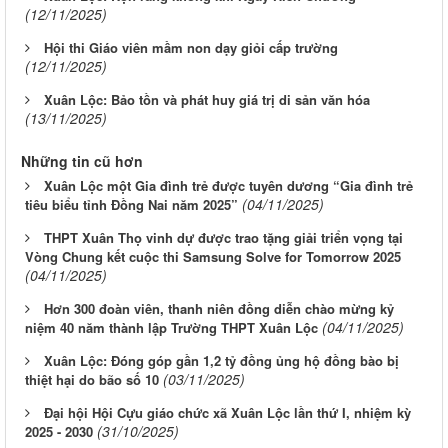
(12/11/2025)
Hội thi Giáo viên mầm non dạy giỏi cấp trường
(12/11/2025)
Xuân Lộc: Bảo tồn và phát huy giá trị di sản văn hóa
(13/11/2025)
Những tin cũ hơn
Xuân Lộc một Gia đình trẻ được tuyên dương “Gia đình trẻ
(04/11/2025)
tiêu biểu tỉnh Đồng Nai năm 2025”
THPT Xuân Thọ vinh dự được trao tặng giải triển vọng tại
Vòng Chung kết cuộc thi Samsung Solve for Tomorrow 2025
(04/11/2025)
Hơn 300 đoàn viên, thanh niên đồng diễn chào mừng kỷ
(04/11/2025)
niệm 40 năm thành lập Trường THPT Xuân Lộc
Xuân Lộc: Đóng góp gần 1,2 tỷ đồng ủng hộ đồng bào bị
(03/11/2025)
thiệt hại do bão số 10
Đại hội Hội Cựu giáo chức xã Xuân Lộc lần thứ I, nhiệm kỳ
(31/10/2025)
2025 - 2030