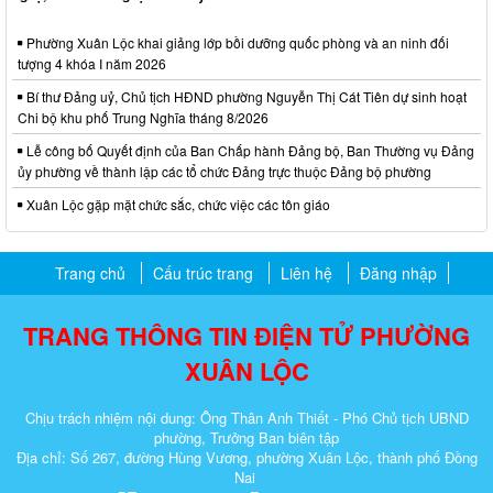
Phường Xuân Lộc khai giảng lớp bồi dưỡng quốc phòng và an ninh đối
tượng 4 khóa I năm 2026
Bí thư Đảng uỷ, Chủ tịch HĐND phường Nguyễn Thị Cát Tiên dự sinh hoạt
Chi bộ khu phố Trung Nghĩa tháng 8/2026
Lễ công bố Quyết định của Ban Chấp hành Đảng bộ, Ban Thường vụ Đảng
ủy phường về thành lập các tổ chức Đảng trực thuộc Đảng bộ phường
Xuân Lộc gặp mặt chức sắc, chức việc các tôn giáo
Trang chủ
Cấu trúc trang
Liên hệ
Đăng nhập
TRANG THÔNG TIN ĐIỆN TỬ PHƯỜNG
XUÂN LỘC
Chịu trách nhiệm nội dung: Ông Thân Anh Thiết - Phó Chủ tịch UBND
phường, Trưởng Ban biên tập
Địa chỉ: Số 267, đường Hùng Vương, phường Xuân Lộc, thành phố Đồng
Nai