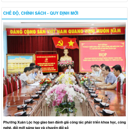
CHẾ ĐỘ, CHÍNH SÁCH - QUY ĐỊNH MỚI
Phường Xuân Lộc họp giao ban đánh giá công tác phát triển khoa học, công
nghệ, đổi mới sáng tạo và chuyển đổi số