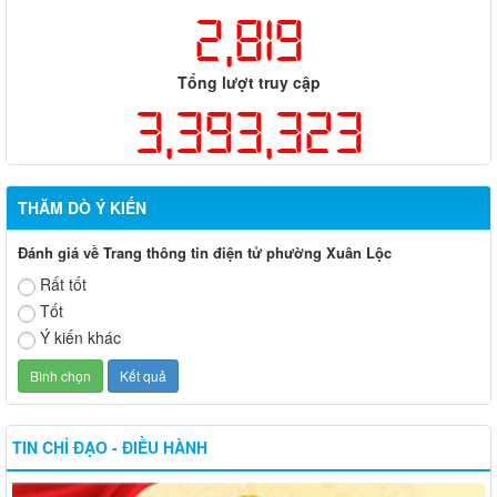
2,819
Tổng lượt truy cập
3,393,323
THĂM DÒ Ý KIẾN
Đánh giá về Trang thông tin điện tử phường Xuân Lộc
Rất tốt
Tốt
Ý kiến khác
TIN CHỈ ĐẠO - ĐIỀU HÀNH