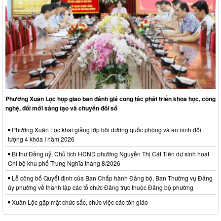
Phường Xuân Lộc họp giao ban đánh giá công tác phát triển khoa học, công
nghệ, đổi mới sáng tạo và chuyển đổi số
Phường Xuân Lộc khai giảng lớp bồi dưỡng quốc phòng và an ninh đối
tượng 4 khóa I năm 2026
Bí thư Đảng uỷ, Chủ tịch HĐND phường Nguyễn Thị Cát Tiên dự sinh hoạt
Chi bộ khu phố Trung Nghĩa tháng 8/2026
Lễ công bố Quyết định của Ban Chấp hành Đảng bộ, Ban Thường vụ Đảng
ủy phường về thành lập các tổ chức Đảng trực thuộc Đảng bộ phường
Xuân Lộc gặp mặt chức sắc, chức việc các tôn giáo