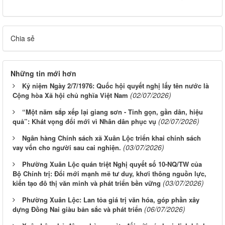
Chia sẻ
Những tin mới hơn
Kỷ niệm Ngày 2/7/1976: Quốc hội quyết nghị lấy tên nước là
(02/07/2026)
Cộng hòa Xã hội chủ nghĩa Việt Nam
“Một năm sắp xếp lại giang sơn - Tinh gọn, gần dân, hiệu
(02/07/2026)
quả”: Khát vọng đổi mới vì Nhân dân phục vụ
Ngân hàng Chính sách xã Xuân Lộc triển khai chính sách
(03/07/2026)
vay vốn cho người sau cai nghiện.
Phường Xuân Lộc quán triệt Nghị quyết số 10-NQ/TW của
Bộ Chính trị: Đổi mới mạnh mẽ tư duy, khơi thông nguồn lực,
(03/07/2026)
kiến tạo đô thị văn minh và phát triển bền vững
Phường Xuân Lộc: Lan tỏa giá trị văn hóa, góp phần xây
(06/07/2026)
dựng Đồng Nai giàu bản sắc và phát triển