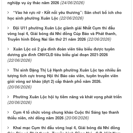
(24/06/2026)
nghiệp vụ ủy thác năm 2026
“Vào hè rực rỡ - Kết nối yêu thương”: Sân chơi bổ ích cho
(22/06/2026)
học sinh phường Xuân Lộc
Đội U11 phường Xuân Lộc giành giải Nhất Cụm thi đấu
vòng loại 4, Giải bóng đá Nhi đồng Cúp Báo và Phát thanh,
(22/06/2026)
Truyền hình Đồng Nai lần thứ 21 năm 2026
Xuân Lộc có 2 gia đình đoàn viên tiêu biểu được tuyên
dương gia đình CNVCLĐ tiêu biểu giai đoạn 2021-2026
(22/06/2026)
Thí sinh Đặng Thị Lệ Hạnh phường Xuân Lộc tạo nhiều ấn
tượng tích cực trong Hội thi Báo cáo viên, tuyên truyền viên
giỏi vòng sơ khảo (đợt 2) cấp thành phố năm 2026.
(20/06/2026)
Phường Xuân Lộc hội tụ tiềm năng và khát vọng phát triển
(20/06/2026)
Cụm 4 tổ chức vòng chung khảo Cuộc thi Sáng tạo thanh
(20/06/2026)
thiếu niên, nhi đồng năm 2026
Khai mạc Cụm thi đấu vòng loại 4, Giải bóng đá Nhi đồng