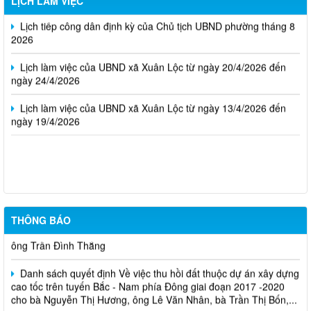
LỊCH LÀM VIỆC
Lịch tiếp công dân định kỳ của Chủ tịch UBND phường tháng 8
2026
Lịch làm việc của UBND xã Xuân Lộc từ ngày 20/4/2026 đến
ngày 24/4/2026
Lịch làm việc của UBND xã Xuân Lộc từ ngày 13/4/2026 đến
ngày 19/4/2026
Cuộc thi trực tuyến tìm hiểu pháp luật năm 2026.
THÔNG BÁO
Niêm yết công khai về việc mất Giấy chứng nhận đã cấp cho
ông Trần Đình Thắng
Danh sách quyết định Về việc thu hồi đất thuộc dự án xây dựng
cao tốc trên tuyến Bắc - Nam phía Đông giai đoạn 2017 -2020
cho bà Nguyễn Thị Hương, ông Lê Văn Nhân, bà Trần Thị Bốn,...