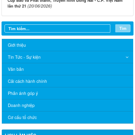
Cúp Báo và Phát thanh, Truyền hình Đồng Nai - C.P. Việt Nam
(20/06/2026)
lần thứ 21
Tìm
Giới thiệu
Tin Tức - Sự kiện
Văn bản
Cải cách hành chính
Phản ánh góp ý
Doanh nghiệp
Cơ cấu tổ chức
Thông báo Lịch làm việc của UBND phường Xuân Lộc (Từ ngày
03/8/2026 đến ngày 07/8/2026)