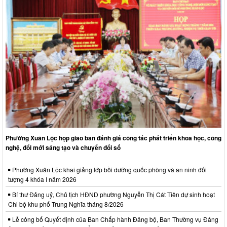
Phường Xuân Lộc họp giao ban đánh giá công tác phát triển khoa học, công
nghệ, đổi mới sáng tạo và chuyển đổi số
Phường Xuân Lộc khai giảng lớp bồi dưỡng quốc phòng và an ninh đối
tượng 4 khóa I năm 2026
Bí thư Đảng uỷ, Chủ tịch HĐND phường Nguyễn Thị Cát Tiên dự sinh hoạt
Chi bộ khu phố Trung Nghĩa tháng 8/2026
Lễ công bố Quyết định của Ban Chấp hành Đảng bộ, Ban Thường vụ Đảng