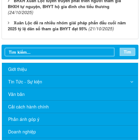
BHXH Xuân Lộc tuyên truyền phát triển người tham gia
BHXH tự nguyện, BHYT hộ gia đình cho tiểu thương
(24/10/2025)
Xuân Lộc đề ra nhiều nhóm giải pháp phấn đấu cuối năm
(21/10/2025)
2025 tỷ lệ dân số tham gia BHYT đạt 95%
Tìm
Giới thiệu
Tin Tức - Sự kiện
Văn bản
Cải cách hành chính
Phản ánh góp ý
Doanh nghiệp
Thông báo Lịch làm việc của UBND phường Xuân Lộc (Từ ngày