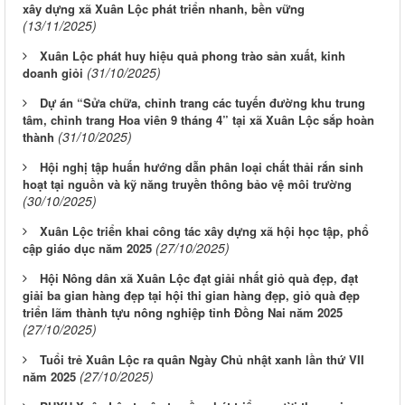
xây dựng xã Xuân Lộc phát triển nhanh, bền vững
(13/11/2025)
Xuân Lộc phát huy hiệu quả phong trào sản xuất, kinh
(31/10/2025)
doanh giỏi
Dự án “Sửa chữa, chỉnh trang các tuyến đường khu trung
tâm, chỉnh trang Hoa viên 9 tháng 4” tại xã Xuân Lộc sắp hoàn
(31/10/2025)
thành
Hội nghị tập huấn hướng dẫn phân loại chất thải rắn sinh
hoạt tại nguồn và kỹ năng truyền thông bảo vệ môi trường
(30/10/2025)
Xuân Lộc triển khai công tác xây dựng xã hội học tập, phổ
(27/10/2025)
cập giáo dục năm 2025
Hội Nông dân xã Xuân Lộc đạt giải nhất giỏ quà đẹp, đạt
giải ba gian hàng đẹp tại hội thi gian hàng đẹp, giỏ quà đẹp
triển lãm thành tựu nông nghiệp tỉnh Đồng Nai năm 2025
(27/10/2025)
Tuổi trẻ Xuân Lộc ra quân Ngày Chủ nhật xanh lần thứ VII
(27/10/2025)
năm 2025