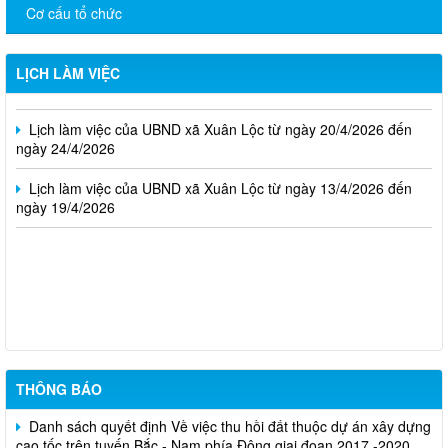
Cơ cấu tổ chức
03/8/2026 đến ngày 07/8/2026)
Lịch tiếp công dân định kỳ của Chủ tịch UBND phường tháng 8
LỊCH LÀM VIỆC
2026
Lịch làm việc của UBND xã Xuân Lộc từ ngày 20/4/2026 đến
ngày 24/4/2026
Lịch làm việc của UBND xã Xuân Lộc từ ngày 13/4/2026 đến
ngày 19/4/2026
Cuộc thi trực tuyến tìm hiểu pháp luật năm 2026.
Niêm yết công khai về việc mất Giấy chứng nhận đã cấp cho
ông Trần Đình Thắng
THÔNG BÁO
Danh sách quyết định Về việc thu hồi đất thuộc dự án xây dựng
cao tốc trên tuyến Bắc - Nam phía Đông giai đoạn 2017 -2020