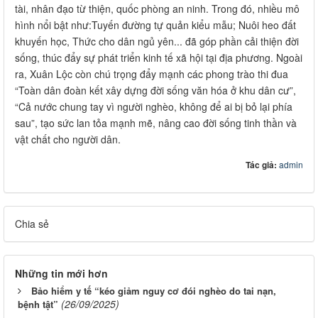
tài, nhân đạo từ thiện, quốc phòng an ninh. Trong đó, nhiều mô
hình nổi bật như:Tuyến đường tự quản kiểu mẫu; Nuôi heo đất
khuyến học, Thức cho dân ngủ yên... đã góp phần cải thiện đời
sống, thúc đẩy sự phát triển kinh tế xã hội tại địa phương. Ngoài
ra, Xuân Lộc còn chú trọng đẩy mạnh các phong trào thi đua
“Toàn dân đoàn kết xây dựng đời sống văn hóa ở khu dân cư”,
“Cả nước chung tay vì người nghèo, không để ai bị bỏ lại phía
sau”, tạo sức lan tỏa mạnh mẽ, nâng cao đời sống tinh thần và
vật chất cho người dân.
Tác giả:
admin
Chia sẻ
Những tin mới hơn
Bảo hiểm y tế “kéo giảm nguy cơ đói nghèo do tai nạn,
(26/09/2025)
bệnh tật”