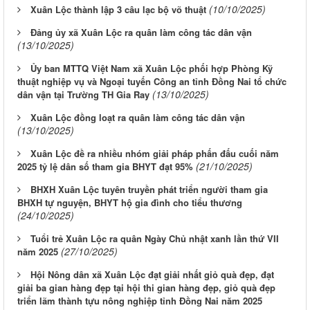
(10/10/2025)
Xuân Lộc thành lập 3 câu lạc bộ võ thuật
Đảng ủy xã Xuân Lộc ra quân làm công tác dân vận
(13/10/2025)
Ủy ban MTTQ Việt Nam xã Xuân Lộc phối hợp Phòng Kỹ
thuật nghiệp vụ và Ngoại tuyến Công an tỉnh Đồng Nai tổ chức
(13/10/2025)
dân vận tại Trường TH Gia Ray
Xuân Lộc đồng loạt ra quân làm công tác dân vận
(13/10/2025)
Xuân Lộc đề ra nhiều nhóm giải pháp phấn đấu cuối năm
(21/10/2025)
2025 tỷ lệ dân số tham gia BHYT đạt 95%
BHXH Xuân Lộc tuyên truyền phát triển người tham gia
BHXH tự nguyện, BHYT hộ gia đình cho tiểu thương
(24/10/2025)
Tuổi trẻ Xuân Lộc ra quân Ngày Chủ nhật xanh lần thứ VII
(27/10/2025)
năm 2025
Hội Nông dân xã Xuân Lộc đạt giải nhất giỏ quà đẹp, đạt
giải ba gian hàng đẹp tại hội thi gian hàng đẹp, giỏ quà đẹp
triển lãm thành tựu nông nghiệp tỉnh Đồng Nai năm 2025