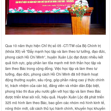
Qua 10 năm thực hiện Chỉ thị số 05 -CT/TW của Bộ Chính trị
(khóa XII) về "Đẩy mạnh học tập và làm theo tư tưởng, đạo đức,
phong cách Hồ Chí Minh”, huyện Xuân Lộc đạt được nhiều kết
quả tích cực, góp phần lan tỏa mạnh mẽ tinh thần học tập và
làm theo Bác trong cộng đồng. Việc học tập và làm theo tư
tưởng, đạo đức, phong cách Hồ Chí Minh đã trở thành hoạt
động thường xuyên, sâu rộng, góp phần nâng cao ý thức chính
trị, trách nhiệm của cán bộ, đảng viên và nhân dân.Đặc biệt,
phong trào thi đua yêu nước gắn với học tập và làm theo Bác
được triển khai sôi nổi, hiệu quả. Huyện Xuân Lộc đã phát triển
325 mô hình làm theo Bác, bao gồm các nhóm mô hình kinh tế,
nông thôn mới, cải cách thủ tục hành chính, khuyến học khuyến