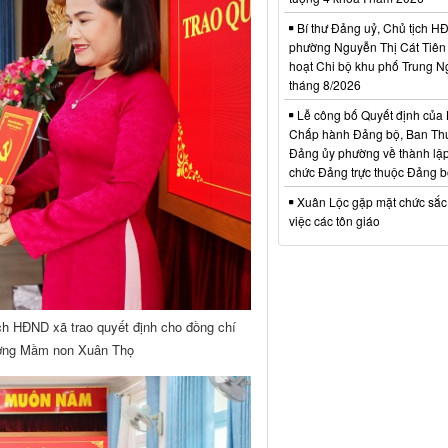
Bí thư Đảng uỷ, Chủ tịch 
phường Nguyễn Thị Cát Tiên 
hoạt Chi bộ khu phố Trung N
tháng 8/2026
Lễ công bố Quyết định của
Chấp hành Đảng bộ, Ban Th
Đảng ủy phường về thành lập
chức Đảng trực thuộc Đảng 
Xuân Lộc gặp mặt chức sắc
việc các tôn giáo
ch HĐND xã trao quyết định cho đồng chí
rường Mầm non Xuân Thọ