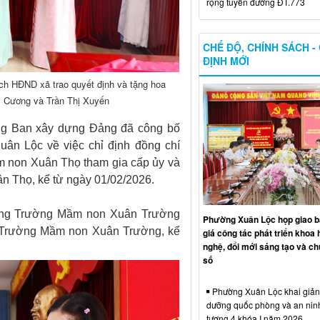
rộng tuyến đường ĐT.773
CHẾ ĐỘ, CHÍNH SÁCH -
ĐỊNH MỚI
ịch HĐND xã trao quyết định và tặng hoa
m Cương và Trần Thị Xuyến
ởng Ban xây dựng Đảng đã công bố
ân Lộc về việc chỉ định đồng chí
 non Xuân Thọ tham gia cấp ủy và
n Thọ, kể từ ngày 01/02/2026.
rưởng Trường Mầm non Xuân Trường
Phường Xuân Lộc họp giao b
ộ Trường Mầm non Xuân Trường, kể
giá công tác phát triển khoa 
nghệ, đổi mới sáng tạo và ch
số
Phường Xuân Lộc khai giảng
dưỡng quốc phòng và an nin
tượng 4 khóa I năm 2026