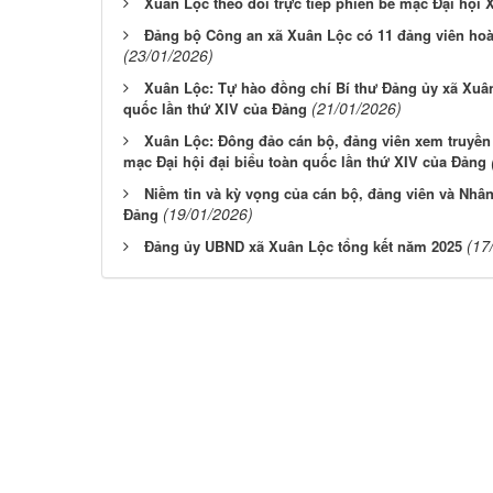
Xuân Lộc theo dõi trực tiếp phiên bế mạc Đại hội 
Đảng bộ Công an xã Xuân Lộc có 11 đảng viên hoà
(23/01/2026)
Xuân Lộc: Tự hào đồng chí Bí thư Đảng ủy xã Xuân
(21/01/2026)
quốc lần thứ XIV của Đảng
Xuân Lộc: Đông đảo cán bộ, đảng viên xem truyền 
mạc Đại hội đại biểu toàn quốc lần thứ XIV của Đảng
Niềm tin và kỳ vọng của cán bộ, đảng viên và Nhâ
(19/01/2026)
Đảng
(17
Đảng ủy UBND xã Xuân Lộc tổng kết năm 2025