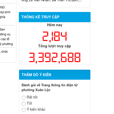
Quyết định xử phạt vi phạm hành
chính trong lĩnh vực đất đai đối với ông
HĐND
Trần Hồng Phước
dự sinh
THỐNG KÊ TRUY CẬP
ghĩa
Hôm nay
 Ban
2,184
ường vụ
 các tổ
bộ phường
Tổng lượt truy cập
, chức
3,392,688
THĂM DÒ Ý KIẾN
Đánh giá về Trang thông tin điện tử
phường Xuân Lộc
Rất tốt
Tốt
Ý kiến khác