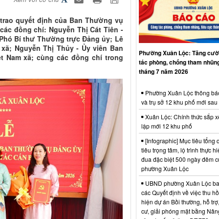
 trao quyết định của Ban Thường vụ
các đồng chí: Nguyễn Thị Cát Tiên -
 Phó Bí thư Thường trực Đảng ủy; Lê
 xã; Nguyễn Thị Thủy - Ủy viên Ban
Phường Xuân Lộc: Tăng cườ
t Nam xã; cùng các đồng chí trong
tác phòng, chống tham nhũng
tháng 7 năm 2026
Phường Xuân Lộc thông bá
và trụ sở 12 khu phố mới sau
Xuân Lộc: Chính thức sắp x
lập mới 12 khu phố
[Infographic] Mục tiêu tổng q
tiêu trọng tâm, lộ trình thực hi
đua đặc biệt 500 ngày đêm
phường Xuân Lộc
UBND phường Xuân Lộc ba
các Quyết định về việc thu hồ
hiện dự án Bồi thường, hỗ trợ,
cư, giải phóng mặt bằng Nân