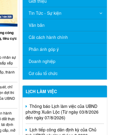
Giới thiệu
Tin Tức - Sự kiện
Văn bản
ng công
Cải cách hành chính
, tiêu cực
Phản ánh góp ý
o nhân sự
Doanh nghiệp
 sắp xếp
ếp, thành
Cơ cấu tổ chức
uát, chỉ
LỊCH LÀM VIỆC
ện đợt thi
Thông báo Lịch làm việc của UBND
 của UBND
phường Xuân Lộc (Từ ngày 03/8/2026
đến ngày 07/8/2026)
n hành
i đất thực
Lịch tiếp công dân định kỳ của Chủ
 tái định
tịch UBND phường tháng 8 2026
g cấp, mở