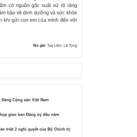
hẩm có nguồn gốc xuất xứ rõ ràng
đảm bảo về dinh dưỡng và sức khỏe
m khi gửi con em của mình đến với
Tác giả:
Tuệ Lâm- Lê Tùng
p Đảng Cộng sản Việt Nam
c họp giao ban Đảng ủy đầu năm
n triệt 2 nghị quyết của Bộ Chính trị