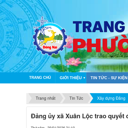
TRANG CHỦ
GIỚI THIỆU
TIN TỨC - SỰ KIỆN
▼
CHÀO 
Trang nhất
Tin Tức
Xây dựng Đảng
Đảng ủy xã Xuân Lộc trao quyết 
Thứ năm - 29/01/2026 21:10