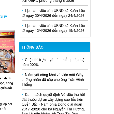
Lịch làm việc của UBND xã Xuân Lộc
từ ngày 20/4/2026 đến ngày 24/4/2026
 QUY
Lịch làm việc của UBND xã Xuân Lộc
từ ngày 13/4/2026 đến ngày 19/4/2026
THÔNG BÁO
Cuộc thi trực tuyến tìm hiểu pháp luật
năm 2026.
Niêm yết công khai về việc mất Giấy
chứng nhận đã cấp cho ông Trần Đình
Thắng
an đánh
học, công
Danh sách quyết định Về việc thu hồi
uyển đổi
đất thuộc dự án xây dựng cao tốc trên
tuyến Bắc - Nam phía Đông giai đoạn
2017 -2020 cho bà Nguyễn Thị Hương,
 lớp bồi
ông Lê Văn Nhân, bà Trần Thị Bốn,...
h đối