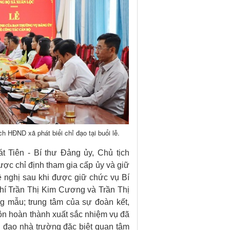
h HĐND xã phát biểi chỉ đạo tại buổi lễ.
át Tiên - Bí thư Đảng ủy, Chủ tịch
c chỉ định tham gia cấp ủy và giữ
ề nghị sau khi được giữ chức vụ Bí
chí Trần Thị Kim Cương và Trần Thị
g mẫu; trung tâm của sự đoàn kết,
uôn hoàn thành xuất sắc nhiệm vụ đã
h đạo nhà trường đặc biệt quan tâm