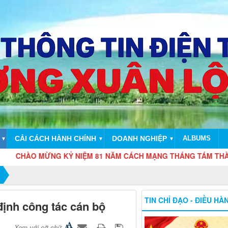
CẢI CÁCH HÀNH CHÍNH
DOANH NGHIỆP
ALBUMS
▼
▼
▼
MỪNG KỶ NIỆM 81 NĂM CÁCH MẠNG THÁNG TÁM THÀNH CÔNG (19/8
TIN CHỈ ĐẠO - ĐIỀU HÀ
định công tác cán bộ
Xem với cỡ chữ