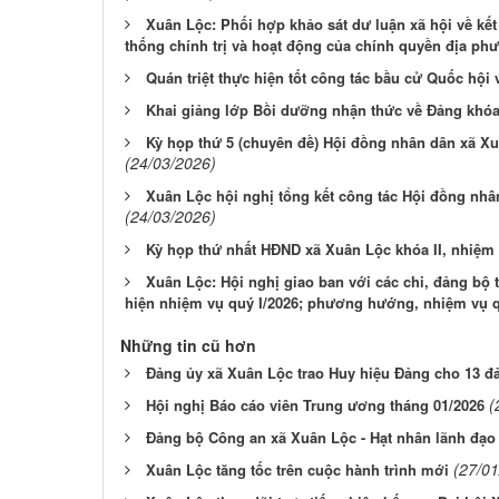
Xuân Lộc: Phối hợp khảo sát dư luận xã hội về kế
thống chính trị và hoạt động của chính quyền địa ph
Quán triệt thực hiện tốt công tác bầu cử Quốc hội
Khai giảng lớp Bồi dưỡng nhận thức về Đảng khóa
Kỳ họp thứ 5 (chuyên đề) Hội đồng nhân dân xã Xu
(24/03/2026)
Xuân Lộc hội nghị tổng kết công tác Hội đồng nhân
(24/03/2026)
Kỳ họp thứ nhất HĐND xã Xuân Lộc khóa II, nhiệm 
Xuân Lộc: Hội nghị giao ban với các chi, đảng bộ 
hiện nhiệm vụ quý I/2026; phương hướng, nhiệm vụ q
Những tin cũ hơn
Đảng ủy xã Xuân Lộc trao Huy hiệu Đảng cho 13 đả
(
Hội nghị Báo cáo viên Trung ương tháng 01/2026
Đảng bộ Công an xã Xuân Lộc - Hạt nhân lãnh đạo
(27/01
Xuân Lộc tăng tốc trên cuộc hành trình mới