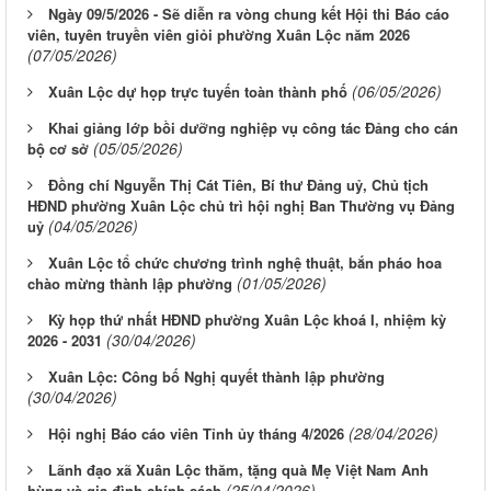
Ngày 09/5/2026 - Sẽ diễn ra vòng chung kết Hội thi Báo cáo
viên, tuyên truyền viên giỏi phường Xuân Lộc năm 2026
(07/05/2026)
(06/05/2026)
Xuân Lộc dự họp trực tuyến toàn thành phố
Khai giảng lớp bồi dưỡng nghiệp vụ công tác Đảng cho cán
(05/05/2026)
bộ cơ sở
Đồng chí Nguyễn Thị Cát Tiên, Bí thư Đảng uỷ, Chủ tịch
HĐND phường Xuân Lộc chủ trì hội nghị Ban Thường vụ Đảng
(04/05/2026)
uỷ
Xuân Lộc tổ chức chương trình nghệ thuật, bắn pháo hoa
(01/05/2026)
chào mừng thành lập phường
Kỳ họp thứ nhất HĐND phường Xuân Lộc khoá I, nhiệm kỳ
(30/04/2026)
2026 - 2031
Xuân Lộc: Công bố Nghị quyết thành lập phường
(30/04/2026)
(28/04/2026)
Hội nghị Báo cáo viên Tỉnh ủy tháng 4/2026
Lãnh đạo xã Xuân Lộc thăm, tặng quà Mẹ Việt Nam Anh
(25/04/2026)
hùng và gia đình chính sách