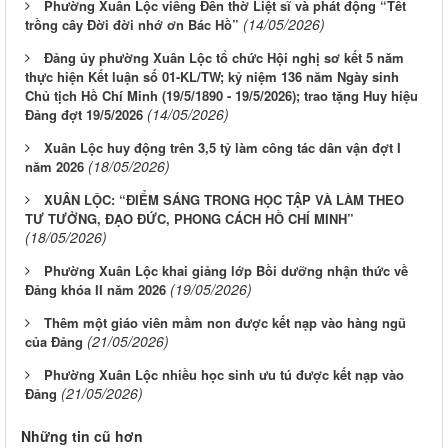
Phường Xuân Lộc viếng Đền thờ Liệt sĩ và phát động “Tết
(14/05/2026)
trồng cây Đời đời nhớ ơn Bác Hồ”
Đảng ủy phường Xuân Lộc tổ chức Hội nghị sơ kết 5 năm
thực hiện Kết luận số 01-KL/TW; kỷ niệm 136 năm Ngày sinh
Chủ tịch Hồ Chí Minh (19/5/1890 - 19/5/2026); trao tặng Huy hiệu
(14/05/2026)
Đảng đợt 19/5/2026
Xuân Lộc huy động trên 3,5 tỷ làm công tác dân vận đợt I
(18/05/2026)
năm 2026
XUÂN LỘC: “ĐIỂM SÁNG TRONG HỌC TẬP VÀ LÀM THEO
TƯ TƯỞNG, ĐẠO ĐỨC, PHONG CÁCH HỒ CHÍ MINH”
(18/05/2026)
Phường Xuân Lộc khai giảng lớp Bồi dưỡng nhận thức về
(19/05/2026)
Đảng khóa II năm 2026
Thêm một giáo viên mầm non được kết nạp vào hàng ngũ
(21/05/2026)
của Đảng
Phường Xuân Lộc nhiều học sinh ưu tú được kết nạp vào
(21/05/2026)
Đảng
Những tin cũ hơn