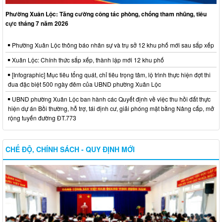
Phường Xuân Lộc: Tăng cường công tác phòng, chống tham nhũng, tiêu
cực tháng 7 năm 2026
Phường Xuân Lộc thông báo nhân sự và trụ sở 12 khu phố mới sau sắp xếp
Xuân Lộc: Chính thức sắp xếp, thành lập mới 12 khu phố
[Infographic] Mục tiêu tổng quát, chỉ tiêu trọng tâm, lộ trình thực hiện đợt thi
đua đặc biệt 500 ngày đêm của UBND phường Xuân Lộc
UBND phường Xuân Lộc ban hành các Quyết định về việc thu hồi đất thực
hiện dự án Bồi thường, hỗ trợ, tái định cư, giải phóng mặt bằng Nâng cấp, mở
rộng tuyến đường ĐT.773
CHẾ ĐỘ, CHÍNH SÁCH - QUY ĐỊNH MỚI