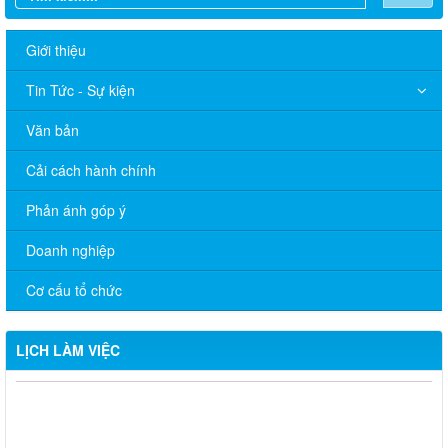
Giới thiệu
Tin Tức - Sự kiện
Văn bản
Cải cách hành chính
Phản ánh góp ý
Doanh nghiệp
Cơ cấu tổ chức
LỊCH LÀM VIỆC
Thông báo Lịch làm việc của UBND phường Xuân Lộc (Từ ngày
03/8/2026 đến ngày 07/8/2026)
Lịch tiếp công dân định kỳ của Chủ tịch UBND phường tháng 8