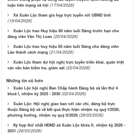
(17/04/2026)
luận trên mạng xã hội
Xã Xuân Lộc tham gia họp trực tuyến với UBND tỉnh
(19/04/2026)
Xuân Lộc trao Huy hiệu 60 năm tuổi Đảng trước hạn cho
(20/04/2026)
đảng viên Văn Thị Loan
Xuân Lộc trao huy hiệu 65 năm tuổi Đảng cho đảng viên
(21/04/2026)
Lão thành cách mạng
Xuân Lộc tham dự hội nghị trực tuyến triển khai, quán triệt
(22/04/2026)
các văn bản kiểm tra, giám sát
Những tin cũ hơn
Xuân Lộc hội nghị Ban Chấp hành Đảng bộ xã lần thứ 4
(02/04/2026)
khoá I, nhiệm kỳ 2025 - 2030
Xuân Lộc: Hội nghị giao ban với các chi, đảng bộ trực
thuộc Đảng bộ xã về kết quả thực hiện nhiệm vụ quý I/2026;
(28/03/2026)
phương hướng, nhiệm vụ quý II/2026
Kỳ họp thứ nhất HĐND xã Xuân Lộc khóa II, nhiệm kỳ 2026 -
(26/03/2026)
2031