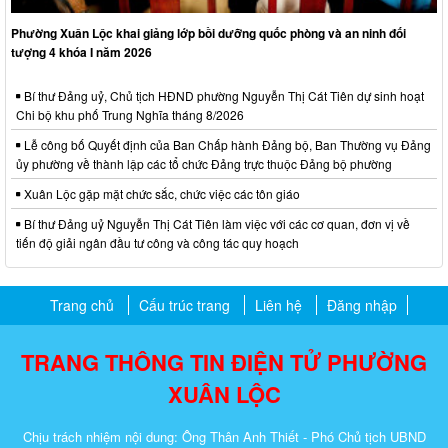
Phường Xuân Lộc khai giảng lớp bồi dưỡng quốc phòng và an ninh đối
tượng 4 khóa I năm 2026
Bí thư Đảng uỷ, Chủ tịch HĐND phường Nguyễn Thị Cát Tiên dự sinh hoạt
Chi bộ khu phố Trung Nghĩa tháng 8/2026
Lễ công bố Quyết định của Ban Chấp hành Đảng bộ, Ban Thường vụ Đảng
ủy phường về thành lập các tổ chức Đảng trực thuộc Đảng bộ phường
Xuân Lộc gặp mặt chức sắc, chức việc các tôn giáo
Bí thư Đảng uỷ Nguyễn Thị Cát Tiên làm việc với các cơ quan, đơn vị về
tiến độ giải ngân đầu tư công và công tác quy hoạch
Trang chủ
Cấu trúc trang
Liên hệ
Đăng nhập
TRANG THÔNG TIN ĐIỆN TỬ PHƯỜNG
XUÂN LỘC
Chịu trách nhiệm nội dung: Ông Thân Anh Thiết - Phó Chủ tịch UBND