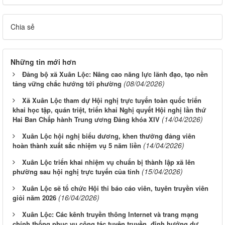
Chia sẻ
Những tin mới hơn
Đảng bộ xã Xuân Lộc: Nâng cao năng lực lãnh đạo, tạo nền
(08/04/2026)
tảng vững chắc hướng tới phường
Xã Xuân Lộc tham dự Hội nghị trực tuyến toàn quốc triển
khai học tập, quán triệt, triển khai Nghị quyết Hội nghị lần thứ
(14/04/2026)
Hai Ban Chấp hành Trung ương Đảng khóa XIV
Xuân Lộc hội nghị biểu dương, khen thưởng đảng viên
(14/04/2026)
hoàn thành xuất sắc nhiệm vụ 5 năm liền
Xuân Lộc triển khai nhiệm vụ chuẩn bị thành lập xã lên
(15/04/2026)
phường sau hội nghị trực tuyến của tỉnh
Xuân Lộc sẽ tổ chức Hội thi báo cáo viên, tuyên truyền viên
(16/04/2026)
giỏi năm 2026
Xuân Lộc: Các kênh truyền thông Internet và trang mạng
chính thống phục vụ công tác tuyên truyền, định hướng dư