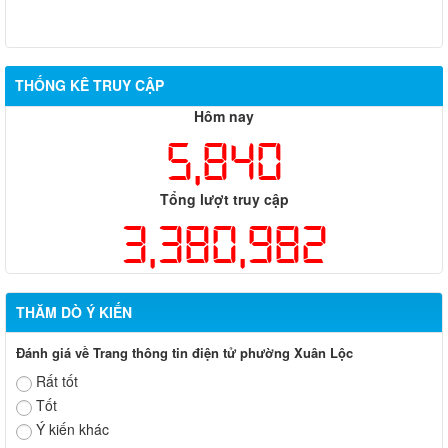
đối với ông Trần Hồng Phước
THỐNG KÊ TRUY CẬP
Hôm nay
5,840
Tổng lượt truy cập
3,380,982
THĂM DÒ Ý KIẾN
Đánh giá về Trang thông tin điện tử phường Xuân Lộc
Rất tốt
Tốt
Ý kiến khác