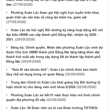
(27/05/2026)
đản
Phường Xuân Lộc tham gia Hội nghị trực tuyến triển khai,
quán triệt các văn bản về công tác kiểm tra, giám sát
(27/05/2026)
Xuân Lộc dự hội nghị Bồi dưỡng kỹ năng hoạt động đối với
đại biểu HĐND các cấp thành phố Đồng Nai, nhiệm kỳ 2026 -
(29/05/2026)
2031.
Đảng bộ, Chính quyền, Nhân dân phường Xuân Lộc vinh dự
được Chủ tịch UBND thành phố Đồng Nai tặng bằng khen đạt
thành tích xuất sắc trong xây dựng Đề án thành lập thành phố
(29/05/2026)
Đồng Nai
“Đưa AI vào khuôn khổ”: Xuân Lộc chính thức ban hành
(02/06/2026)
Quy chế sử dụng trong cơ quan Đảng
Trung tâm Chính trị Xuân Lộc khai giảng lớp Bồi dưỡng lý
(02/06/2026)
luận chính trị cho đảng viên mới khóa II/2026
Phường Xuân Lộc sơ kết 01 năm thực hiện mô hình chính
(02/06/2026)
quyền địa phương 02 cấp
Xuân Lộc: 06 Đoàn viên ưu tú của Đoàn trường TH-THCS-