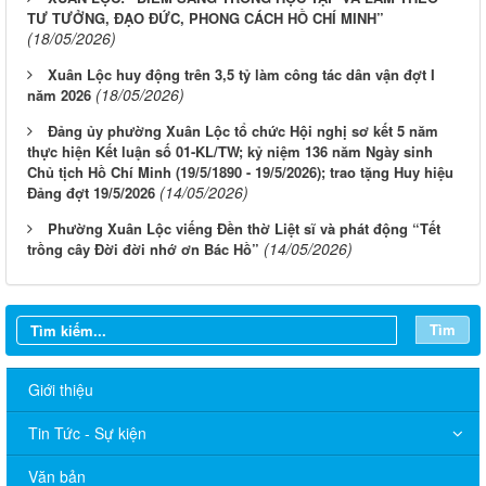
TƯ TƯỞNG, ĐẠO ĐỨC, PHONG CÁCH HỒ CHÍ MINH”
(18/05/2026)
Xuân Lộc huy động trên 3,5 tỷ làm công tác dân vận đợt I
(18/05/2026)
năm 2026
Đảng ủy phường Xuân Lộc tổ chức Hội nghị sơ kết 5 năm
thực hiện Kết luận số 01-KL/TW; kỷ niệm 136 năm Ngày sinh
Chủ tịch Hồ Chí Minh (19/5/1890 - 19/5/2026); trao tặng Huy hiệu
(14/05/2026)
Đảng đợt 19/5/2026
Phường Xuân Lộc viếng Đền thờ Liệt sĩ và phát động “Tết
(14/05/2026)
trồng cây Đời đời nhớ ơn Bác Hồ”
Tìm
Giới thiệu
Tin Tức - Sự kiện
Văn bản