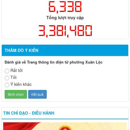
6,338
Tổng lượt truy cập
3,381,480
THĂM DÒ Ý KIẾN
Đánh giá về Trang thông tin điện tử phường Xuân Lộc
Rất tốt
Tốt
Ý kiến khác
TIN CHỈ ĐẠO - ĐIỀU HÀNH