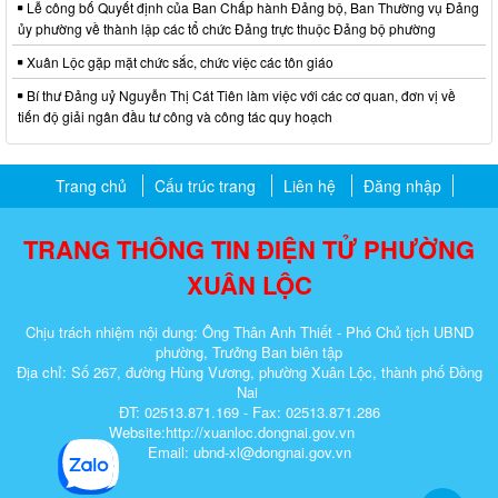
Lễ công bố Quyết định của Ban Chấp hành Đảng bộ, Ban Thường vụ Đảng
ủy phường về thành lập các tổ chức Đảng trực thuộc Đảng bộ phường
Xuân Lộc gặp mặt chức sắc, chức việc các tôn giáo
Bí thư Đảng uỷ Nguyễn Thị Cát Tiên làm việc với các cơ quan, đơn vị về
tiến độ giải ngân đầu tư công và công tác quy hoạch
Trang chủ
Cấu trúc trang
Liên hệ
Đăng nhập
TRANG THÔNG TIN ĐIỆN TỬ PHƯỜNG
XUÂN LỘC
Chịu trách nhiệm nội dung: Ông Thân Anh Thiết - Phó Chủ tịch UBND
phường, Trưởng Ban biên tập
Địa chỉ: Số 267, đường Hùng Vương, phường Xuân Lộc, thành phố Đồng
Nai
ĐT: 02513.871.169 - Fax: 02513.871.286
Website:http://xuanloc.dongnai.gov.vn
Email: ubnd-xl@dongnai.gov.vn​