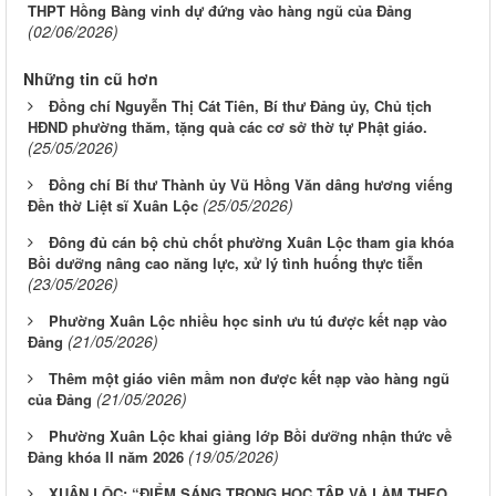
THPT Hồng Bàng vinh dự đứng vào hàng ngũ của Đảng
(02/06/2026)
Những tin cũ hơn
Đồng chí Nguyễn Thị Cát Tiên, Bí thư Đảng ủy, Chủ tịch
HĐND phường thăm, tặng quà các cơ sở thờ tự Phật giáo.
(25/05/2026)
Đồng chí Bí thư Thành ủy Vũ Hồng Văn dâng hương viếng
(25/05/2026)
Đền thờ Liệt sĩ Xuân Lộc
Đông đủ cán bộ chủ chốt phường Xuân Lộc tham gia khóa
Bồi dưỡng nâng cao năng lực, xử lý tình huống thực tiễn
(23/05/2026)
Phường Xuân Lộc nhiều học sinh ưu tú được kết nạp vào
(21/05/2026)
Đảng
Thêm một giáo viên mầm non được kết nạp vào hàng ngũ
(21/05/2026)
của Đảng
Phường Xuân Lộc khai giảng lớp Bồi dưỡng nhận thức về
(19/05/2026)
Đảng khóa II năm 2026
XUÂN LỘC: “ĐIỂM SÁNG TRONG HỌC TẬP VÀ LÀM THEO