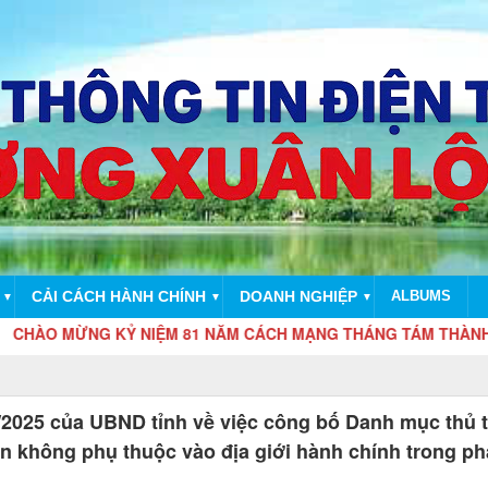
CẢI CÁCH HÀNH CHÍNH
DOANH NGHIỆP
ALBUMS
▼
▼
▼
MỪNG KỶ NIỆM 81 NĂM CÁCH MẠNG THÁNG TÁM THÀNH CÔNG (19/
2025 của UBND tỉnh về việc công bố Danh mục thủ 
 không phụ thuộc vào địa giới hành chính trong ph