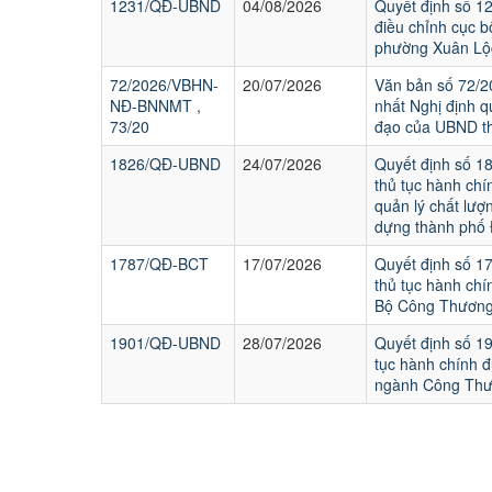
1231/QĐ-UBND
04/08/2026
Quyết định số 1
điều chỉnh cục b
phường Xuân Lộc
72/2026/VBHN-
20/07/2026
Văn bản số 72/
NĐ-BNNMT ,
nhất Nghị định q
73/20
đạo của UBND t
1826/QĐ-UBND
24/07/2026
Quyết định số 1
thủ tục hành chí
quản lý chất lượ
dựng thành phố 
1787/QĐ-BCT
17/07/2026
Quyết định số 1
thủ tục hành chí
Bộ Công Thương
1901/QĐ-UBND
28/07/2026
Quyết định số 
tục hành chính đ
ngành Công Thư