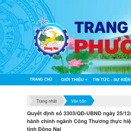
TRANG CHỦ
GIỚI THIỆU
TIN TỨC - SỰ KIỆN
▼
CHÀO 
Trang nhất
Văn bản
Quyết định số 3303/QĐ-UBND ngày 25/12/
hành chính ngành Công Thương thực hiện
tỉnh Đồng Nai