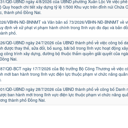
231/QĐ-UBND ngày 4/8/2026 của UBND phường Xuân Lộc Về việc phê
ộ Quy hoạch chi tiết xây dựng tỷ lệ 1/500 Khu vực trên đỉnh núi Chứa 
, thành phố Đồng Nai.
2026/VBHN-NĐ-BNNMT và Văn bản số 73/2026/VBHN-NĐ-BNNMT về vi
uy định về xử phạt vi phạm hành chính trong lĩnh vực đo đạc và bản đồ
hành phố.
826/QĐ-UBND ngày 24/7/2026 của UBND thành phố về việc công bố d
nh được thay thế, sửa đổi, bổ sung, bãi bỏ trong lĩnh vực hoạt động xâ
ng công trình xây dựng, đường bộ thuộc thẩm quyền giải quyết của ng
Đồng Nai.
787/QĐ-BCT ngày 17/7/2026 của Bộ trưởng Bộ Công Thương về việc c
nh mới ban hành trong lĩnh vực điện lực thuộc phạm vi chức năng quản
.
1901/QĐ-UBND ngày 28/7/2026 của UBND thành phố về công bố Danh 
ược ban hành mới trong lĩnh vực điện lực thuộc phạm vi chức năng quả
ơng thành phố Đồng Nai.