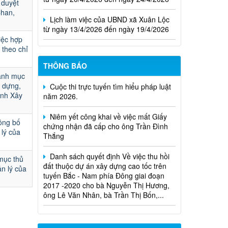
 duyệt
Lịch làm việc của UBND xã Xuân Lộc
Chan,
từ ngày 13/4/2026 đến ngày 19/4/2026
ệc hợp
 theo chỉ
THÔNG BÁO
Cuộc thi trực tuyến tìm hiểu pháp luật
anh mục
năm 2026.
y dựng,
ành Xây
Niêm yết công khai về việc mất Giấy
chứng nhận đã cấp cho ông Trần Đình
ông bố
Thắng
 lý của
Danh sách quyết định Về việc thu hồi
đất thuộc dự án xây dựng cao tốc trên
mục thủ
tuyến Bắc - Nam phía Đông giai đoạn
n lý của
2017 -2020 cho bà Nguyễn Thị Hương,
ông Lê Văn Nhân, bà Trần Thị Bốn,...
Quyết định xử phạt vi phạm hành
chính trong lĩnh vực đất đai đối với ông
Trần Hồng Phước