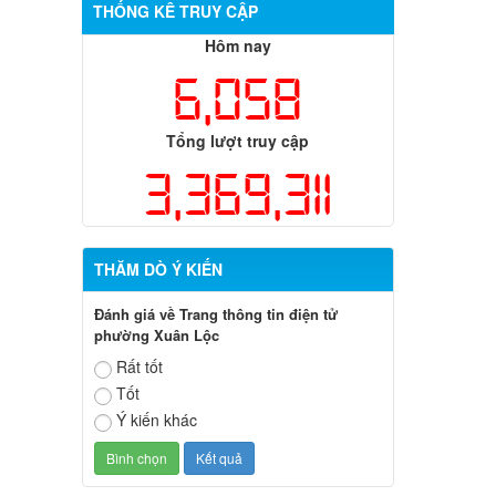
THỐNG KÊ TRUY CẬP
Hôm nay
6,058
Tổng lượt truy cập
3,369,311
THĂM DÒ Ý KIẾN
Đánh giá về Trang thông tin điện tử
phường Xuân Lộc
Rất tốt
Tốt
Ý kiến khác