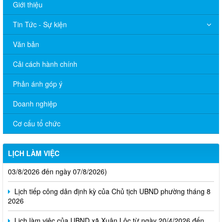
Giới thiệu
Tin Tức - Sự kiện
Văn bản
Cải cách hành chính
Phản ánh góp ý
Doanh nghiệp
Cơ cấu tổ chức
LỊCH LÀM VIỆC
Thông báo Lịch làm việc của UBND phường Xuân Lộc (Từ ngày
03/8/2026 đến ngày 07/8/2026)
Lịch tiếp công dân định kỳ của Chủ tịch UBND phường tháng 8
2026
Lịch làm việc của UBND xã Xuân Lộc từ ngày 20/4/2026 đến