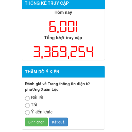
THỐNG KÊ TRUY CẬP
Hôm nay
6,001
Tổng lượt truy cập
3,369,254
THĂM DÒ Ý KIẾN
Đánh giá về Trang thông tin điện tử
phường Xuân Lộc
Rất tốt
Tốt
Ý kiến khác