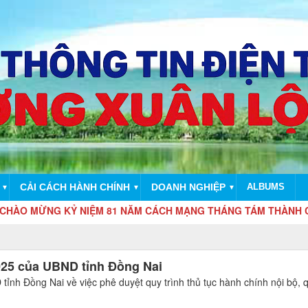
CẢI CÁCH HÀNH CHÍNH
DOANH NGHIỆP
ALBUMS
▼
▼
▼
ỪNG KỶ NIỆM 81 NĂM CÁCH MẠNG THÁNG TÁM THÀNH CÔNG (19/8
025 của UBND tỉnh Đồng Nai
h Đồng Nai về việc phê duyệt quy trình thủ tục hành chính nội bộ, q