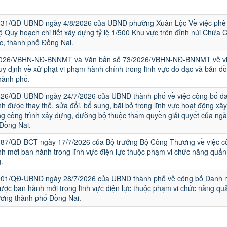
231/QĐ-UBND ngày 4/8/2026 của UBND phường Xuân Lộc Về việc phê
ộ Quy hoạch chi tiết xây dựng tỷ lệ 1/500 Khu vực trên đỉnh núi Chứa 
, thành phố Đồng Nai.
2026/VBHN-NĐ-BNNMT và Văn bản số 73/2026/VBHN-NĐ-BNNMT về vi
uy định về xử phạt vi phạm hành chính trong lĩnh vực đo đạc và bản đồ
hành phố.
826/QĐ-UBND ngày 24/7/2026 của UBND thành phố về việc công bố d
nh được thay thế, sửa đổi, bổ sung, bãi bỏ trong lĩnh vực hoạt động xâ
ng công trình xây dựng, đường bộ thuộc thẩm quyền giải quyết của ng
Đồng Nai.
787/QĐ-BCT ngày 17/7/2026 của Bộ trưởng Bộ Công Thương về việc c
nh mới ban hành trong lĩnh vực điện lực thuộc phạm vi chức năng quản
.
1901/QĐ-UBND ngày 28/7/2026 của UBND thành phố về công bố Danh 
ược ban hành mới trong lĩnh vực điện lực thuộc phạm vi chức năng quả
ơng thành phố Đồng Nai.