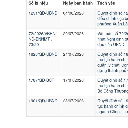
Số kí hiệu
Ngày ban hành
Trích yếu
1231/QĐ-UBND
04/08/2026
Quyết định số 1
điều chỉnh cục b
phường Xuân Lộc
72/2026/VBHN-
20/07/2026
Văn bản số 72/
NĐ-BNNMT ,
nhất Nghị định q
73/20
đạo của UBND t
1826/QĐ-UBND
24/07/2026
Quyết định số 1
thủ tục hành chí
quản lý chất lượ
dựng thành phố 
1787/QĐ-BCT
17/07/2026
Quyết định số 1
thủ tục hành chí
Bộ Công Thương
1901/QĐ-UBND
28/07/2026
Quyết định số 
tục hành chính đ
ngành Công Thư