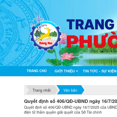
TRANG CHỦ
GIỚI THIỆU
TIN TỨC - SỰ KIỆN
▼
CHÀO M
Trang nhất
Văn bản
Quyết định số 406/QĐ-UBND ngày 16/7/2
Quyết định số 406/QĐ-UBND ngày 16/7/2025 của UBND tỉn
điện tử thẩm quyền giải quyết của Sở Tài chính