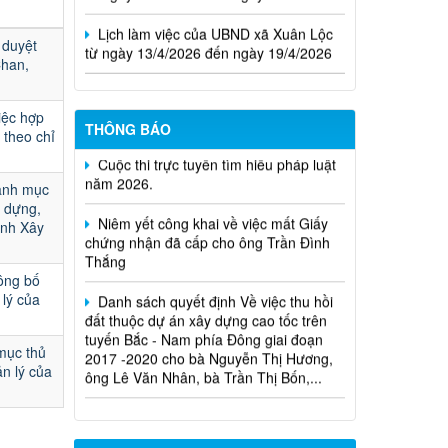
Lịch làm việc của UBND xã Xuân Lộc
từ ngày 13/4/2026 đến ngày 19/4/2026
 duyệt
Chan,
ệc hợp
THÔNG BÁO
 theo chỉ
Cuộc thi trực tuyến tìm hiểu pháp luật
năm 2026.
anh mục
Niêm yết công khai về việc mất Giấy
y dựng,
chứng nhận đã cấp cho ông Trần Đình
ành Xây
Thắng
Danh sách quyết định Về việc thu hồi
ông bố
đất thuộc dự án xây dựng cao tốc trên
 lý của
tuyến Bắc - Nam phía Đông giai đoạn
2017 -2020 cho bà Nguyễn Thị Hương,
mục thủ
ông Lê Văn Nhân, bà Trần Thị Bốn,...
n lý của
Quyết định xử phạt vi phạm hành
chính trong lĩnh vực đất đai đối với ông
Trần Hồng Phước