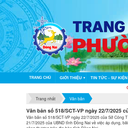
TRANG CHỦ
GIỚI THIỆU
TIN TỨC - SỰ KIỆN
▼
CHÀO MỪ
Trang nhất
Văn bản
Văn bản số 518/SCT-VP ngày 22/7/2025 c
Văn bản số 518/SCT-VP ngày 22/7/2025 của Sở Công Th
21/7/2025 của UBND tỉnh Đồng Nai về việc áp dụng, bãi