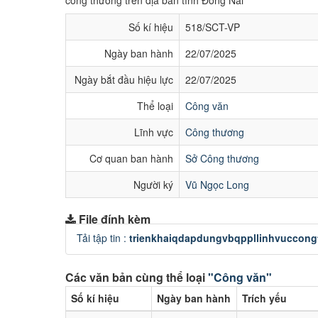
công thương trên địa bàn tỉnh Đồng Nai
Số kí hiệu
518/SCT-VP
Ngày ban hành
22/07/2025
Ngày bắt đầu hiệu lực
22/07/2025
Thể loại
Công văn
Lĩnh vực
Công thương
Cơ quan ban hành
Sở Công thương
Người ký
Vũ Ngọc Long
File đính kèm
Tải tập tin :
trienkhaiqdapdungvbqppllinhvuccong
Các văn bản cùng thể loại
"Công văn"
Số kí hiệu
Ngày ban hành
Trích yếu