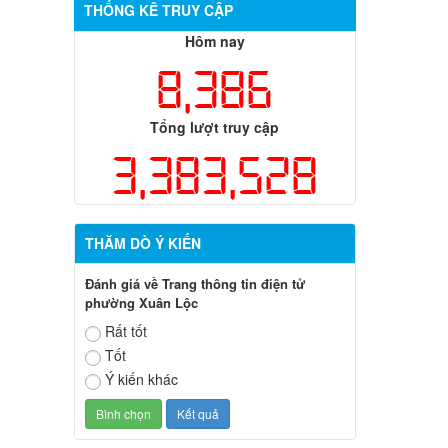
THỐNG KÊ TRUY CẬP
Hôm nay
8,386
Tổng lượt truy cập
3,383,528
THĂM DÒ Ý KIẾN
Đánh giá về Trang thông tin điện tử
phường Xuân Lộc
Rất tốt
Tốt
Ý kiến khác