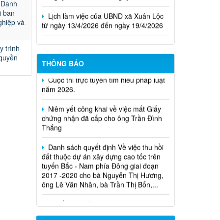
 Danh
Lịch làm việc của UBND xã Xuân Lộc
i ban
từ ngày 13/4/2026 đến ngày 19/4/2026
ghiệp và
 trình
 quyền
THÔNG BÁO
Cuộc thi trực tuyến tìm hiểu pháp luật
năm 2026.
Niêm yết công khai về việc mất Giấy
chứng nhận đã cấp cho ông Trần Đình
Thắng
Danh sách quyết định Về việc thu hồi
đất thuộc dự án xây dựng cao tốc trên
tuyến Bắc - Nam phía Đông giai đoạn
2017 -2020 cho bà Nguyễn Thị Hương,
ông Lê Văn Nhân, bà Trần Thị Bốn,...
Quyết định xử phạt vi phạm hành
chính trong lĩnh vực đất đai đối với ông
Trần Hồng Phước