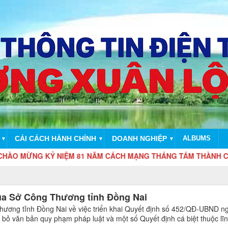
CẢI CÁCH HÀNH CHÍNH
DOANH NGHIỆP
ALBUMS
▼
▼
▼
NG KỶ NIỆM 81 NĂM CÁCH MẠNG THÁNG TÁM THÀNH CÔNG (19/8/
ủa Sở Công Thương tỉnh Đồng Nai
ương tỉnh Đồng Nai về việc triển khai Quyết định số 452/QĐ-UBND n
 bỏ văn bản quy phạm pháp luật và một số Quyết định cá biệt thuộc lĩ