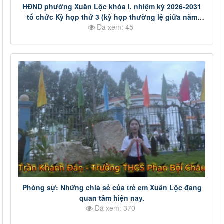
HĐND phường Xuân Lộc khóa I, nhiệm kỳ 2026-2031
tổ chức Kỳ họp thứ 3 (kỳ họp thường lệ giữa năm
Đã xem: 45
2026)
Phóng sự: Những chia sẻ của trẻ em Xuân Lộc đang
quan tâm hiện nay.
Đã xem: 370