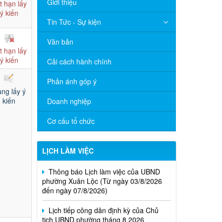
Giới thiệu
t hạn lấy
ý kiến
Tin Tức - Sự kiện
Văn bản
t hạn lấy
ý kiến
Cải cách hành chính
Phản ánh góp ý
ng lấy ý
kiến
Doanh nghiệp
Cơ cấu tổ chức
LỊCH LÀM VIỆC
Thông báo Lịch làm việc của UBND
phường Xuân Lộc (Từ ngày 03/8/2026
đến ngày 07/8/2026)
Lịch tiếp công dân định kỳ của Chủ
tịch UBND phường tháng 8 2026