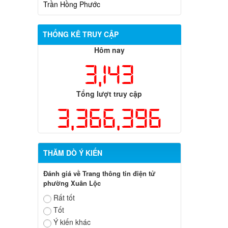
Thông báo niêm yết hồ sơ trích đo
thửa đất do ông Vũ Trung Kiên, ông
Phan Quốc Việt, bà Lục Thị Hương, bà
THỐNG KÊ TRUY CẬP
Lê Thị Thùy Linh, ông Hà Văn Ngọc
đang sử dụng đất tại xã Xuân Lộc
Hôm nay
3,143
Tổng lượt truy cập
3,366,396
THĂM DÒ Ý KIẾN
Đánh giá về Trang thông tin điện tử
phường Xuân Lộc
Rất tốt
Tốt
Ý kiến khác