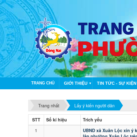
TRANG CHỦ
GIỚI THIỆU
TIN TỨC - SỰ KIỆN
▼
CHÀO 
Trang nhất
Lấy ý kiến người dân
Lấy
STT
Số kí hiệu
Trích yếu
ý
1
UBND xã Xuân Lộc xin ý k
kiến
lập phường Xuân Lộc trê