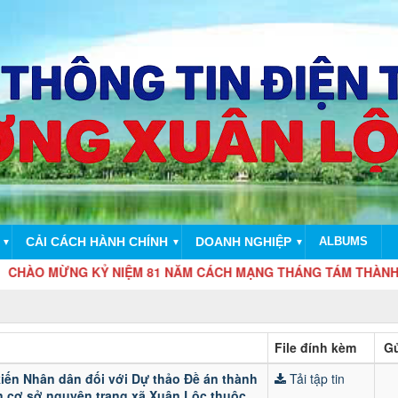
CẢI CÁCH HÀNH CHÍNH
DOANH NGHIỆP
ALBUMS
▼
▼
▼
MỪNG KỶ NIỆM 81 NĂM CÁCH MẠNG THÁNG TÁM THÀNH CÔNG (19/
File đính kèm
Gử
iến Nhân dân đối với Dự thảo Đề án thành
Tải tập tin
n cơ sở nguyên trạng xã Xuân Lộc thuộc