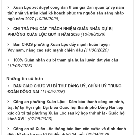
Xuân Lộc xét duyệt công dân tham gia Dân quân tự vệ năm
thứ nhất và triển khai kế hoạch phúc tra nguồn sẵn sàng nhập
(10/06/2026)
ngũ năm 2027
CHI TRẢ PHỤ CẤP TRÁCH NHIỆM QUÂN NHÂN DỰ BỊ
(10/06/2026)
PHƯỜNG XUÂN LỘC QUÝ II NĂM 2026
Ban CHQS phường Xuân Lộc đẩy mạnh huấn luyện
(11/06/2026)
Vovinam, nâng cao sức mạnh chiến đấu
100% Quân nhân dự bị tham gia huấn luyện đạt yêu cầu
(12/06/2026)
Những tin cũ hơn
BÀN GIAO CHỨC VỤ BÍ THƯ ĐẢNG UỶ, CHÍNH UỶ TRUNG
(11/05/2026)
ĐOÀN ĐỒNG NAI
Công an phường Xuân Lộc: “Đảm bảo thành công an ninh,
trật tự tại Hội nghị Đại biểu Quốc hội thành phố Đồng Nai tiếp
xúc cử tri tại phường Xuân Lộc sau kỳ họp thứ nhất - Quốc hội
(07/05/2026)
khoá XVI”
Công an xã Xuân Lộc thông báo làm căn cước và định danh
(20/04/2026)
điện tử cho trẻ em từ 06 đến dưới 14 tuổi