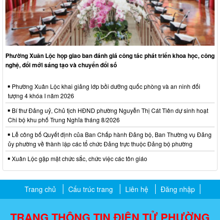
Phường Xuân Lộc họp giao ban đánh giá công tác phát triển khoa học, công
nghệ, đổi mới sáng tạo và chuyển đổi số
Phường Xuân Lộc khai giảng lớp bồi dưỡng quốc phòng và an ninh đối
tượng 4 khóa I năm 2026
Bí thư Đảng uỷ, Chủ tịch HĐND phường Nguyễn Thị Cát Tiên dự sinh hoạt
Chi bộ khu phố Trung Nghĩa tháng 8/2026
Lễ công bố Quyết định của Ban Chấp hành Đảng bộ, Ban Thường vụ Đảng
ủy phường về thành lập các tổ chức Đảng trực thuộc Đảng bộ phường
Xuân Lộc gặp mặt chức sắc, chức việc các tôn giáo
Trang chủ
Cấu trúc trang
Liên hệ
Đăng nhập
TRANG THÔNG TIN ĐIỆN TỬ PHƯỜNG