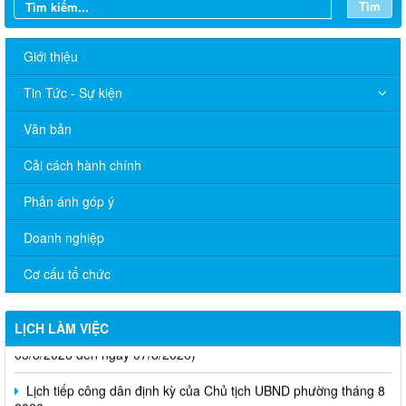
Tìm
Giới thiệu
Tin Tức - Sự kiện
Văn bản
Cải cách hành chính
Phản ánh góp ý
Doanh nghiệp
Cơ cấu tổ chức
Thông báo Lịch làm việc của UBND phường Xuân Lộc (Từ ngày
LỊCH LÀM VIỆC
03/8/2026 đến ngày 07/8/2026)
Lịch tiếp công dân định kỳ của Chủ tịch UBND phường tháng 8
2026