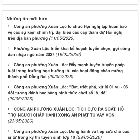
Những tin mới hơn
Công an phường Xuân Lộc tổ chức Hội nghị tập huấn bảo
vệ các sự kiện chính trị, đại biểu các cấp tham dự Hội nghị
(11/05/2026)
trên địa bàn phường
Phường Xuân Lộc triển khai kế hoạch tuyển chọn, gọi công
(19/05/2026)
dân nhập ngũ năm 2027
Công an phường Xuân Lộc: Đẩy mạnh tuyên truyền pháp
luật trong trường học hướng tới các hoạt động chào mừng
(20/05/2026)
thành phố Đồng Nai
Công an phường Xuân Lộc: “Bắt, triệt phá, xử lý 01 vụ - 06
đối tượng đánh bạc bằng hình thức chơi số lô, đề”
(20/05/2026)
CÔNG AN PHƯỜNG XUÂN LỘC: TÍCH CỰC RÀ SOÁT, HỖ
TRỢ NGƯỜI CHẤP HÀNH XONG ÁN PHẠT TÙ VAY VỐN
(23/05/2026)
Công an phường Xuân Lộc: Đồng hành và tiếp sức cho các
(29/05/2026)
sĩ tử trong kỳ thi tuyển sinh lớp 10