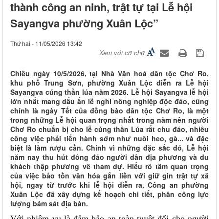
thành công an ninh, trật tự tại Lễ hội
Sayangva phường Xuân Lộc”
Thứ hai - 11/05/2026 13:42
Xem với cỡ chữ
Chiều ngày 10/5/2026, tại Nhà Văn hoá dân tộc Chơ Ro,
khu phố Trung Sơn, phường Xuân Lộc diễn ra Lễ hội
Sayangva cúng thần lúa năm 2026. Lễ hội Sayangva lễ hội
lớn nhất mang dấu ấn lễ nghi nông nghiệp độc đáo, cũng
chính là ngày Tết của đồng bào dân tộc Chơ Ro, là một
trong những Lễ hội quan trọng nhất trong năm nên người
Chơ Ro chuẩn bị cho lễ cúng thần Lúa rất chu đáo, nhiều
công việc phải tiến hành sớm như nuôi heo, gà... và đặc
biệt là làm rượu cần. Chính vì những đặc sắc đó, Lễ hội
năm nay thu hút đông đảo người dân địa phương và du
khách thập phương về tham dự. Hiểu rõ tầm quan trọng
của việc bảo tồn văn hóa gắn liền với giữ gìn trật tự xã
hội, ngay từ trước khi lễ hội diễn ra, Công an phường
Xuân Lộc đã xây dựng kế hoạch chi tiết, phân công lực
lượng bám sát địa bàn.
Với nhiệm vụ là đảm bảo an toàn tuyệt đối cho người