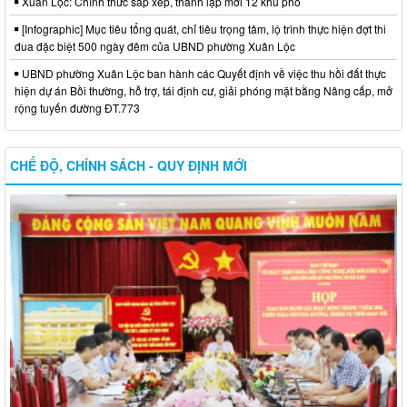
Xuân Lộc: Chính thức sắp xếp, thành lập mới 12 khu phố
[Infographic] Mục tiêu tổng quát, chỉ tiêu trọng tâm, lộ trình thực hiện đợt thi
đua đặc biệt 500 ngày đêm của UBND phường Xuân Lộc
UBND phường Xuân Lộc ban hành các Quyết định về việc thu hồi đất thực
hiện dự án Bồi thường, hỗ trợ, tái định cư, giải phóng mặt bằng Nâng cấp, mở
rộng tuyến đường ĐT.773
CHẾ ĐỘ, CHÍNH SÁCH - QUY ĐỊNH MỚI