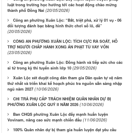
luật trong trường học hướng tới các hoạt động chào mừng
(20/05/2026)
thành phố Đồng Nai
Công an phường Xuân Lộc: “Bắt, triệt phá, xử lý 01 vụ - 06
đối tượng đánh bạc bằng hình thức chơi số lô, đề”
(20/05/2026)
CÔNG AN PHƯỜNG XUÂN LỘC: TÍCH CỰC RÀ SOÁT, HỖ
TRỢ NGƯỜI CHẤP HÀNH XONG ÁN PHẠT TÙ VAY VỐN
(23/05/2026)
Công an phường Xuân Lộc: Đồng hành và tiếp sức cho các
(29/05/2026)
sĩ tử trong kỳ thi tuyển sinh lớp 10
Xuân Lộc xét duyệt công dân tham gia Dân quân tự vệ năm
thứ nhất và triển khai kế hoạch phúc tra nguồn sẵn sàng nhập
(10/06/2026)
ngũ năm 2027
CHI TRẢ PHỤ CẤP TRÁCH NHIỆM QUÂN NHÂN DỰ BỊ
(10/06/2026)
PHƯỜNG XUÂN LỘC QUÝ II NĂM 2026
Ban CHQS phường Xuân Lộc đẩy mạnh huấn luyện
(11/06/2026)
Vovinam, nâng cao sức mạnh chiến đấu
100% Quân nhân dự bị tham gia huấn luyện đạt yêu cầu