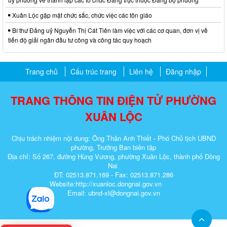
Xuân Lộc gặp mặt chức sắc, chức việc các tôn giáo
Bí thư Đảng uỷ Nguyễn Thị Cát Tiên làm việc với các cơ quan, đơn vị về
tiến độ giải ngân đầu tư công và công tác quy hoạch
Trang chủ
Cấu trúc trang
Liên hệ
Đăng nhập
TRANG THÔNG TIN ĐIỆN TỬ PHƯỜNG
XUÂN LỘC
Chịu trách nhiệm nội dung: Ông Thân Anh Thiết - Phó Chủ tịch UBND
phường, Trưởng Ban biên tập
Địa chỉ: Số 267, đường Hùng Vương, phường Xuân Lộc, thành phố Đồng
Nai
ĐT: 02513.871.169 - Fax: 02513.871.286
Website:http://xuanloc.dongnai.gov.vn
Email: ubnd-xl@dongnai.gov.vn​