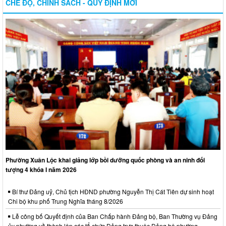
CHẾ ĐỘ, CHÍNH SÁCH - QUY ĐỊNH MỚI
Phường Xuân Lộc khai giảng lớp bồi dưỡng quốc phòng và an ninh đối
tượng 4 khóa I năm 2026
Bí thư Đảng uỷ, Chủ tịch HĐND phường Nguyễn Thị Cát Tiên dự sinh hoạt
Chi bộ khu phố Trung Nghĩa tháng 8/2026
Lễ công bố Quyết định của Ban Chấp hành Đảng bộ, Ban Thường vụ Đảng
ủy phường về thành lập các tổ chức Đảng trực thuộc Đảng bộ phường