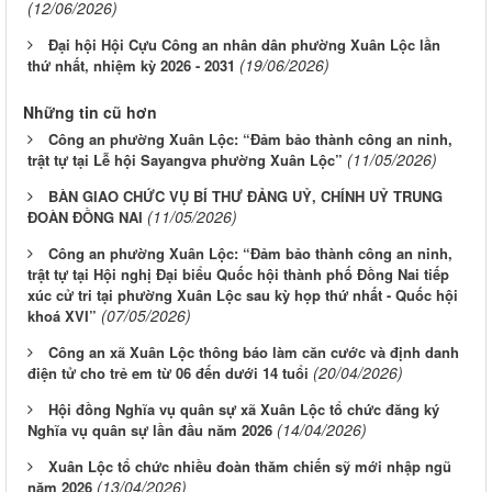
(12/06/2026)
Đại hội Hội Cựu Công an nhân dân phường Xuân Lộc lần
(19/06/2026)
thứ nhất, nhiệm kỳ 2026 - 2031
Những tin cũ hơn
Công an phường Xuân Lộc: “Đảm bảo thành công an ninh,
(11/05/2026)
trật tự tại Lễ hội Sayangva phường Xuân Lộc”
BÀN GIAO CHỨC VỤ BÍ THƯ ĐẢNG UỶ, CHÍNH UỶ TRUNG
(11/05/2026)
ĐOÀN ĐỒNG NAI
Công an phường Xuân Lộc: “Đảm bảo thành công an ninh,
trật tự tại Hội nghị Đại biểu Quốc hội thành phố Đồng Nai tiếp
xúc cử tri tại phường Xuân Lộc sau kỳ họp thứ nhất - Quốc hội
(07/05/2026)
khoá XVI”
Công an xã Xuân Lộc thông báo làm căn cước và định danh
(20/04/2026)
điện tử cho trẻ em từ 06 đến dưới 14 tuổi
Hội đồng Nghĩa vụ quân sự xã Xuân Lộc tổ chức đăng ký
(14/04/2026)
Nghĩa vụ quân sự lần đầu năm 2026
Xuân Lộc tổ chức nhiều đoàn thăm chiến sỹ mới nhập ngũ
(13/04/2026)
năm 2026