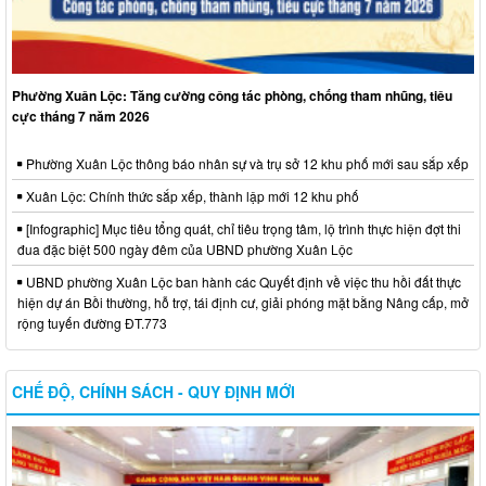
Phường Xuân Lộc: Tăng cường công tác phòng, chống tham nhũng, tiêu
cực tháng 7 năm 2026
Phường Xuân Lộc thông báo nhân sự và trụ sở 12 khu phố mới sau sắp xếp
Xuân Lộc: Chính thức sắp xếp, thành lập mới 12 khu phố
[Infographic] Mục tiêu tổng quát, chỉ tiêu trọng tâm, lộ trình thực hiện đợt thi
đua đặc biệt 500 ngày đêm của UBND phường Xuân Lộc
UBND phường Xuân Lộc ban hành các Quyết định về việc thu hồi đất thực
hiện dự án Bồi thường, hỗ trợ, tái định cư, giải phóng mặt bằng Nâng cấp, mở
rộng tuyến đường ĐT.773
CHẾ ĐỘ, CHÍNH SÁCH - QUY ĐỊNH MỚI