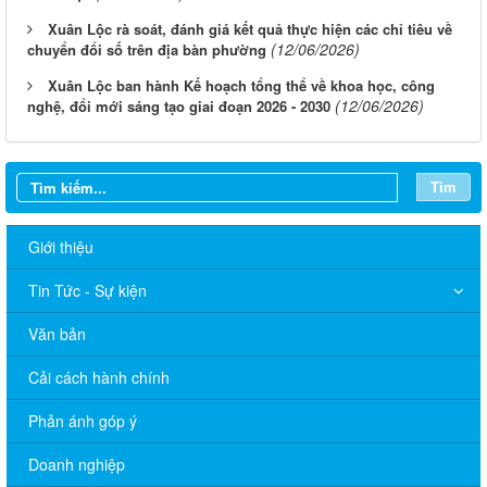
Xuân Lộc rà soát, đánh giá kết quả thực hiện các chỉ tiêu về
(12/06/2026)
chuyển đổi số trên địa bàn phường
Xuân Lộc ban hành Kế hoạch tổng thể về khoa học, công
(12/06/2026)
nghệ, đổi mới sáng tạo giai đoạn 2026 - 2030
Tìm
Giới thiệu
Tin Tức - Sự kiện
Văn bản
Cải cách hành chính
Phản ánh góp ý
Thông báo Lịch làm việc của UBND phường Xuân Lộc (Từ ngày
03/8/2026 đến ngày 07/8/2026)
Doanh nghiệp