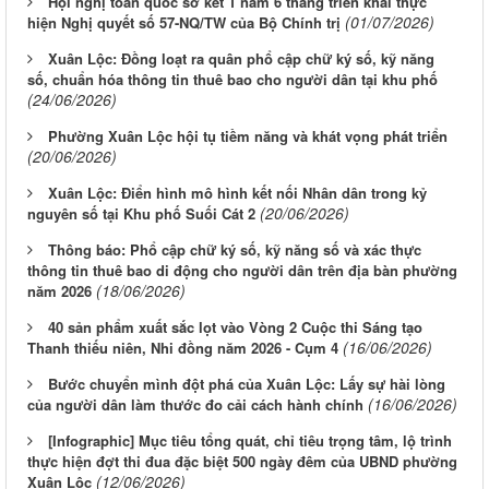
Hội nghị toàn quốc sơ kết 1 năm 6 tháng triển khai thực
(01/07/2026)
hiện Nghị quyết số 57-NQ/TW của Bộ Chính trị
Xuân Lộc: Đồng loạt ra quân phổ cập chữ ký số, kỹ năng
số, chuẩn hóa thông tin thuê bao cho người dân tại khu phố
(24/06/2026)
Phường Xuân Lộc hội tụ tiềm năng và khát vọng phát triển
(20/06/2026)
Xuân Lộc: Điển hình mô hình kết nối Nhân dân trong kỷ
(20/06/2026)
nguyên số tại Khu phố Suối Cát 2
Thông báo: Phổ cập chữ ký số, kỹ năng số và xác thực
thông tin thuê bao di động cho người dân trên địa bàn phường
(18/06/2026)
năm 2026
40 sản phẩm xuất sắc lọt vào Vòng 2 Cuộc thi Sáng tạo
(16/06/2026)
Thanh thiếu niên, Nhi đồng năm 2026 - Cụm 4
Bước chuyển mình đột phá của Xuân Lộc: Lấy sự hài lòng
(16/06/2026)
của người dân làm thước đo cải cách hành chính
[Infographic] Mục tiêu tổng quát, chỉ tiêu trọng tâm, lộ trình
thực hiện đợt thi đua đặc biệt 500 ngày đêm của UBND phường
(12/06/2026)
Xuân Lộc