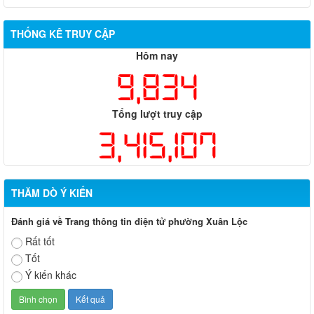
THỐNG KÊ TRUY CẬP
Hôm nay
9,834
Tổng lượt truy cập
3,415,107
THĂM DÒ Ý KIẾN
Đánh giá về Trang thông tin điện tử phường Xuân Lộc
Rất tốt
Tốt
Ý kiến khác