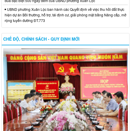
đua đặc biệt 500 ngày đêm của UBND phường Xuân Lộc
UBND phường Xuân Lộc ban hành các Quyết định về việc thu hồi đất thực
hiện dự án Bồi thường, hỗ trợ, tái định cư, giải phóng mặt bằng Nâng cấp, mở
rộng tuyến đường ĐT.773
CHẾ ĐỘ, CHÍNH SÁCH - QUY ĐỊNH MỚI