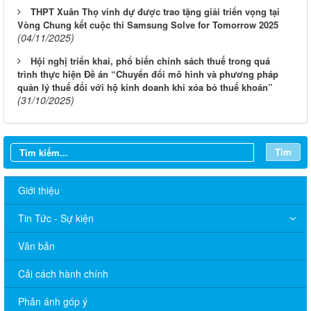
THPT Xuân Thọ vinh dự được trao tặng giải triển vọng tại
Vòng Chung kết cuộc thi Samsung Solve for Tomorrow 2025
(04/11/2025)
Hội nghị triển khai, phổ biến chính sách thuế trong quá
trình thực hiện Đề án “Chuyển đổi mô hình và phương pháp
quản lý thuế đối với hộ kinh doanh khi xóa bỏ thuế khoán”
(31/10/2025)
Tìm
Giới thiệu
Tin Tức - Sự kiện
Văn bản
Cải cách hành chính
Phản ánh góp ý