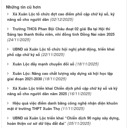
Những tin cũ hơn
Xã Xuân Lộc tổ chức đợt cao điểm phổ cập chữ ký số, kỹ
(02/12/2025)
năng số cho người dân
Trường THCS Phan Bội Châu đoạt 02 giải Ba tại Hội thi
Sáng tạo thanh thiếu niên, nhi đồng tỉnh Đồng Nai năm 2025
(24/11/2025)
UBND xã Xuân Lộc tổ chức hội nghị phát động, triển khai
(22/11/2025)
phổ cập chữ ký số
(18/11/2025)
Xuân Lộc đẩy mạnh chuyển đổi số
Xuân Lộc: Nâng cao chất lượng xây dựng xã hội học tập
(18/11/2025)
giai đoạn 2021-2030
Xã Xuân Lộc triển khai Chiến dịch phổ cập chữ ký số và kỹ
(16/11/2025)
năng số cho người dân năm 2025
Hiệu quả việc điểm danh bằng công nghệ nhận diện khuôn
(11/11/2025)
mặt ở trường THPT Xuân Thọ
UBND xã Xuân Lộc triển khai “Chiến dịch 90 ngày xây dựng,
(05/11/2025)
hoàn thiện cơ sở dữ liệu đất đai”