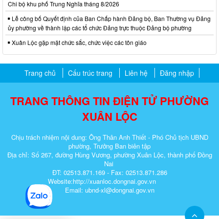
Chi bộ khu phố Trung Nghĩa tháng 8/2026
Lễ công bố Quyết định của Ban Chấp hành Đảng bộ, Ban Thường vụ Đảng
ủy phường về thành lập các tổ chức Đảng trực thuộc Đảng bộ phường
Xuân Lộc gặp mặt chức sắc, chức việc các tôn giáo
Trang chủ
Cấu trúc trang
Liên hệ
Đăng nhập
TRANG THÔNG TIN ĐIỆN TỬ PHƯỜNG
XUÂN LỘC
Chịu trách nhiệm nội dung: Ông Thân Anh Thiết - Phó Chủ tịch UBND
phường, Trưởng Ban biên tập
Địa chỉ: Số 267, đường Hùng Vương, phường Xuân Lộc, thành phố Đồng
Nai
ĐT: 02513.871.169 - Fax: 02513.871.286
Website:http://xuanloc.dongnai.gov.vn
Email: ubnd-xl@dongnai.gov.vn​