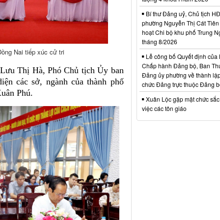
Bí thư Đảng uỷ, Chủ tịch 
phường Nguyễn Thị Cát Tiên 
hoạt Chi bộ khu phố Trung N
tháng 8/2026
ồng Nai tiếp xúc cử tri
Lễ công bố Quyết định của
Chấp hành Đảng bộ, Ban Th
: Lưu Thị Hà, Phó Chủ tịch Ủy ban
Đảng ủy phường về thành lập
ện các sở, ngành của thành phố
chức Đảng trực thuộc Đảng 
Xuân Phú.
Xuân Lộc gặp mặt chức sắc
việc các tôn giáo