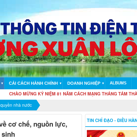
CẢI CÁCH HÀNH CHÍNH
DOANH NGHIỆP
ALBUMS
▼
▼
▼
KỶ NIỆM 81 NĂM CÁCH MẠNG THÁNG TÁM THÀNH CÔNG (19/8/194
 quyền nhà nước
TIN CHỈ ĐẠO - ĐIỀU HÀ
 về cơ chế, nguồn lực,
 sinh