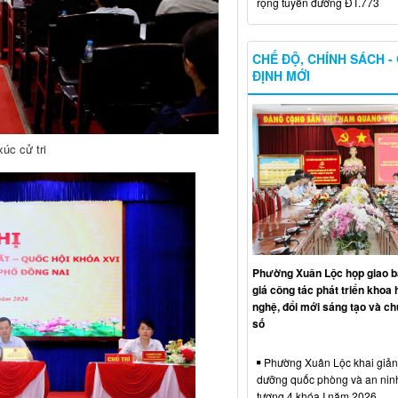
rộng tuyến đường ĐT.773
CHẾ ĐỘ, CHÍNH SÁCH -
ĐỊNH MỚI
xúc cử tri
Phường Xuân Lộc họp giao b
giá công tác phát triển khoa 
nghệ, đổi mới sáng tạo và ch
số
Phường Xuân Lộc khai giảng
dưỡng quốc phòng và an nin
tượng 4 khóa I năm 2026