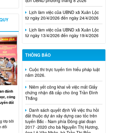
Lịch làm việc của UBND xã Xuân Lộc
từ ngày 20/4/2026 đến ngày 24/4/2026
Lịch làm việc của UBND xã Xuân Lộc
 QUY
từ ngày 13/4/2026 đến ngày 19/4/2026
Cuộc thi trực tuyến tìm hiểu pháp luật
THÔNG BÁO
năm 2026.
Niêm yết công khai về việc mất Giấy
chứng nhận đã cấp cho ông Trần Đình
Thắng
an đánh
Danh sách quyết định Về việc thu hồi
học, công
đất thuộc dự án xây dựng cao tốc trên
uyển đổi
tuyến Bắc - Nam phía Đông giai đoạn
2017 -2020 cho bà Nguyễn Thị Hương,
ông Lê Văn Nhân, bà Trần Thị Bốn,...
 lớp bồi
h đối
Quyết định xử phạt vi phạm hành