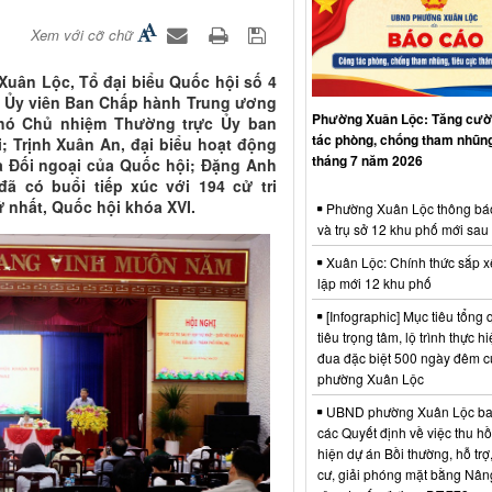
Xem với cỡ chữ
Xuân Lộc, Tổ đại biểu Quốc hội số 4
à, Ủy viên Ban Chấp hành Trung ương
Phường Xuân Lộc: Tăng cườ
Phó Chủ nhiệm Thường trực Ủy ban
tác phòng, chống tham nhũng
; Trịnh Xuân An, đại biểu hoạt động
tháng 7 năm 2026
à Đối ngoại của Quốc hội; Đặng Anh
ã có buổi tiếp xúc với 194 cử tri
 nhất, Quốc hội khóa XVI.
Phường Xuân Lộc thông bá
và trụ sở 12 khu phố mới sau
Xuân Lộc: Chính thức sắp x
lập mới 12 khu phố
[Infographic] Mục tiêu tổng q
tiêu trọng tâm, lộ trình thực hi
đua đặc biệt 500 ngày đêm
phường Xuân Lộc
UBND phường Xuân Lộc ba
các Quyết định về việc thu hồ
hiện dự án Bồi thường, hỗ trợ,
cư, giải phóng mặt bằng Nân