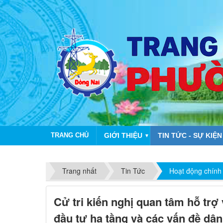
TRANG CHỦ
GIỚI THIỆU
TIN TỨC - SỰ KIỆN
▼
CHÀO MỪNG 
Trang nhất
Tin Tức
Hoạt động chính
Cử tri kiến nghị quan tâm hỗ trợ
đầu tư hạ tầng và các vấn đề dân