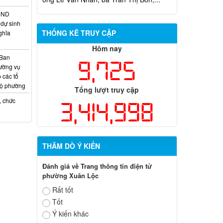
chính trong lĩnh vực đất đai đối với ông
Trần Hồng Phước
HĐND
dự sinh
THỐNG KÊ TRUY CẬP
ghĩa
Hôm nay
 Ban
9,725
ường vụ
 các tổ
bộ phường
Tổng lượt truy cập
, chức
3,414,998
THĂM DÒ Ý KIẾN
Đánh giá về Trang thông tin điện tử
phường Xuân Lộc
Rất tốt
Tốt
Ý kiến khác