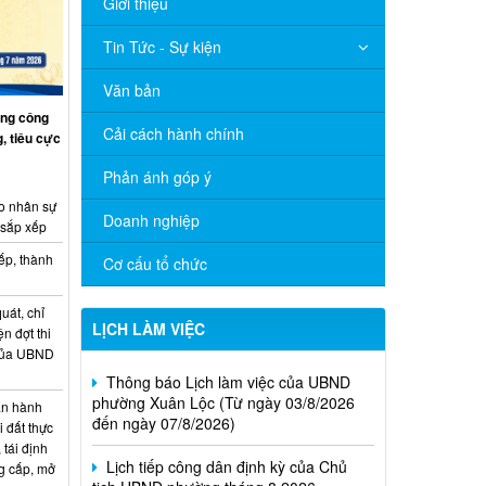
Giới thiệu
Tin Tức - Sự kiện
Văn bản
ng công
Cải cách hành chính
, tiêu cực
Phản ánh góp ý
o nhân sự
Doanh nghiệp
 sắp xếp
ếp, thành
Cơ cấu tổ chức
uát, chỉ
LỊCH LÀM VIỆC
ện đợt thi
Thông báo Lịch làm việc của UBND
 của UBND
phường Xuân Lộc (Từ ngày 03/8/2026
đến ngày 07/8/2026)
n hành
Lịch tiếp công dân định kỳ của Chủ
i đất thực
tịch UBND phường tháng 8 2026
 tái định
g cấp, mở