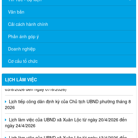
Văn bản
Cải cách hành chính
Phản ánh góp ý
Doanh nghiệp
Cơ cấu tổ chức
Thông báo Lịch làm việc của UBND phường Xuân Lộc (Từ ngày
LỊCH LÀM VIỆC
03/8/2026 đến ngày 07/8/2026)
Lịch tiếp công dân định kỳ của Chủ tịch UBND phường tháng 8
2026
Lịch làm việc của UBND xã Xuân Lộc từ ngày 20/4/2026 đến
ngày 24/4/2026
Lịch làm việc của UBND xã Xuân Lộc từ ngày 13/4/2026 đến