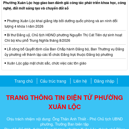
Phường Xuân Lộc họp giao ban đánh giá công tác phát triển khoa học, công
nghệ, đổi mới sáng tạo và chuyển đổi số
Phường Xuân Lộc khai giảng lớp bồi dưỡng quốc phòng và an ninh đối
tượng 4 khóa I năm 2026
Bí thư Đảng uỷ, Chủ tịch HĐND phường Nguyễn Thị Cát Tiên dự sinh hoạt
Chi bộ khu phố Trung Nghĩa tháng 8/2026
Lễ công bố Quyết định của Ban Chấp hành Đảng bộ, Ban Thường vụ Đảng
ủy phường về thành lập các tổ chức Đảng trực thuộc Đảng bộ phường
Xuân Lộc gặp mặt chức sắc, chức việc các tôn giáo
Trang chủ
Cấu trúc trang
Liên hệ
Đăng nhập
TRANG THÔNG TIN ĐIỆN TỬ PHƯỜNG
XUÂN LỘC
Chịu trách nhiệm nội dung: Ông Thân Anh Thiết - Phó Chủ tịch UBND
phường, Trưởng Ban biên tập