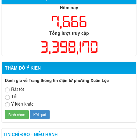
Hôm nay
7,666
Tổng lượt truy cập
3,398,170
THĂM DÒ Ý KIẾN
Đánh giá về Trang thông tin điện tử phường Xuân Lộc
Rất tốt
Tốt
Ý kiến khác
TIN CHỈ ĐẠO - ĐIỀU HÀNH