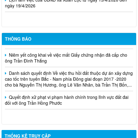
ngày 19/4/2026
Cuộc thi trực tuyến tìm hiểu pháp luật năm 2026.
THÔNG BÁO
Niêm yết công khai về việc mất Giấy chứng nhận đã cấp cho
ông Trần Đình Thắng
Danh sách quyết định Về việc thu hồi đất thuộc dự án xây dựng
cao tốc trên tuyến Bắc - Nam phía Đông giai đoạn 2017 -2020
cho bà Nguyễn Thị Hương, ông Lê Văn Nhân, bà Trần Thị Bốn,...
Quyết định xử phạt vi phạm hành chính trong lĩnh vực đất đai
đối với ông Trần Hồng Phước
THỐNG KÊ TRUY CẬP