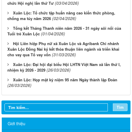
(03/04/2026)
chức Hội nghị lần thứ Tư
Xuân Lộc: Tổ chức tập huấn nâng cao kiến thức phòng,
(02/04/2026)
chống ma túy năm 2026
Tổng kết Tháng Thanh niên năm 2026 - 31 ngày sôi nổi của
(01/04/2026)
Tuổi trẻ Xuân Lộc
Hội Liên hiệp Phụ nữ xã Xuân Lộc và Agribank Chi nhánh
Xuân Lộc Đồng Nai ký kết thỏa thuận liên ngành và triển khai
(31/03/2026)
cho vay qua Tổ vay vốn
Xuân Lộc: Đại hội đại biểu Hội LHTN Việt Nam xã lần thứ I,
(26/03/2026)
nhiệm kỳ 2026 - 2029
Xuân Lộc: Họp mặt kỷ niệm 95 năm Ngày thành lập Đoàn
(26/03/2026)
Tìm
Giới thiệu