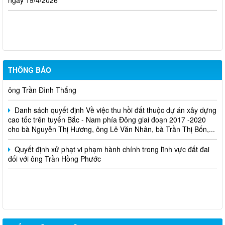
Cuộc thi trực tuyến tìm hiểu pháp luật năm 2026.
THÔNG BÁO
Niêm yết công khai về việc mất Giấy chứng nhận đã cấp cho
ông Trần Đình Thắng
Danh sách quyết định Về việc thu hồi đất thuộc dự án xây dựng
cao tốc trên tuyến Bắc - Nam phía Đông giai đoạn 2017 -2020
cho bà Nguyễn Thị Hương, ông Lê Văn Nhân, bà Trần Thị Bốn,...
Quyết định xử phạt vi phạm hành chính trong lĩnh vực đất đai
đối với ông Trần Hồng Phước