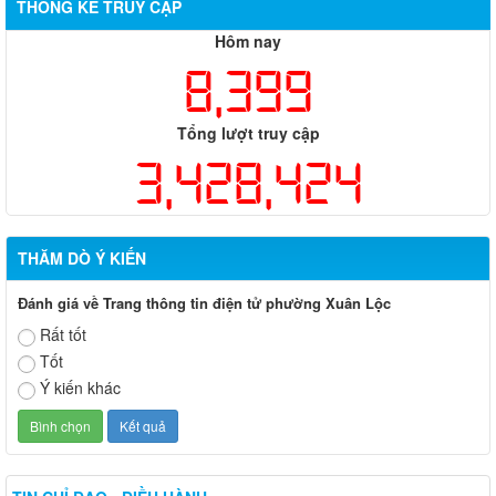
THỐNG KÊ TRUY CẬP
Hôm nay
8,399
Tổng lượt truy cập
3,428,424
THĂM DÒ Ý KIẾN
Đánh giá về Trang thông tin điện tử phường Xuân Lộc
Rất tốt
Tốt
Ý kiến khác