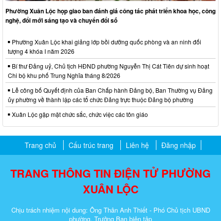
Phường Xuân Lộc họp giao ban đánh giá công tác phát triển khoa học, công
nghệ, đổi mới sáng tạo và chuyển đổi số
Phường Xuân Lộc khai giảng lớp bồi dưỡng quốc phòng và an ninh đối
tượng 4 khóa I năm 2026
Bí thư Đảng uỷ, Chủ tịch HĐND phường Nguyễn Thị Cát Tiên dự sinh hoạt
Chi bộ khu phố Trung Nghĩa tháng 8/2026
Lễ công bố Quyết định của Ban Chấp hành Đảng bộ, Ban Thường vụ Đảng
ủy phường về thành lập các tổ chức Đảng trực thuộc Đảng bộ phường
Xuân Lộc gặp mặt chức sắc, chức việc các tôn giáo
Trang chủ
Cấu trúc trang
Liên hệ
Đăng nhập
TRANG THÔNG TIN ĐIỆN TỬ PHƯỜNG
XUÂN LỘC
Chịu trách nhiệm nội dung: Ông Thân Anh Thiết - Phó Chủ tịch UBND
phường, Trưởng Ban biên tập