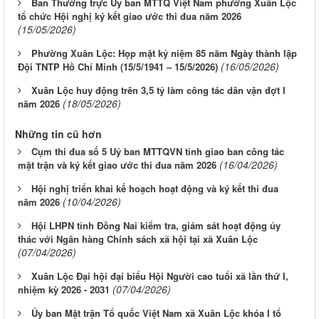
Ban Thường trực Ủy ban MTTQ Việt Nam phường Xuân Lộc
tổ chức Hội nghị ký kết giao ước thi đua năm 2026
(15/05/2026)
Phường Xuân Lộc: Họp mặt kỷ niệm 85 năm Ngày thành lập
(16/05/2026)
Đội TNTP Hồ Chí Minh (15/5/1941 – 15/5/2026)
Xuân Lộc huy động trên 3,5 tỷ làm công tác dân vận đợt I
(18/05/2026)
năm 2026
Những tin cũ hơn
Cụm thi đua số 5 Uỷ ban MTTQVN tỉnh giao ban công tác
(16/04/2026)
mặt trận và ký kết giao ước thi đua năm 2026
Hội nghị triển khai kế hoạch hoạt động và ký kết thi đua
(10/04/2026)
năm 2026
Hội LHPN tỉnh Đồng Nai kiểm tra, giám sát hoạt động ủy
thác với Ngân hàng Chính sách xã hội tại xã Xuân Lộc
(07/04/2026)
Xuân Lộc Đại hội đại biểu Hội Người cao tuổi xã lần thứ I,
(07/04/2026)
nhiệm kỳ 2026 - 2031
Ủy ban Mặt trận Tổ quốc Việt Nam xã Xuân Lộc khóa I tổ