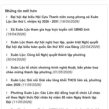
Những tin mới hơn
Đại hội đại biểu Hội Cựu Thanh niên xung phong xã Xuân
(18/04/2026)
Lộc lần thứ I, nhiệm kỳ 2026 - 2031
Xã Xuân Lộc tham gia họp trực tuyến với UBND tỉnh
(19/04/2026)
Xuân Lộc tham dự hội nghị học tập, quán triệt Nghị quyết
(22/04/2026)
Đại hội đại biểu toàn quốc lần thứ XIV của Đảng
Xuân Lộc: Công bố Nghị quyết thành lập phường
(30/04/2026)
Xuân Lộc tổ chức chương trình nghệ thuật, bắn pháo hoa
(01/05/2026)
chào mừng thành lập phường
Xuân Lộc: Sôi nổi Giải cầu lông khối THCS liên xã, phường
(11/05/2026)
năm 2026
Phường Xuân Lộc: Các Liên đội đồng loạt tổ chức Lễ chào
cờ theo Nghi thức Đội nhân kỷ niệm 85 năm Ngày thành lập
(11/05/2026)
Đội