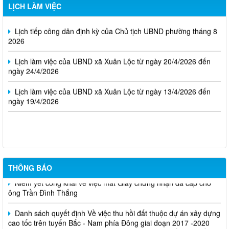
03/8/2026 đến ngày 07/8/2026)
LỊCH LÀM VIỆC
Lịch tiếp công dân định kỳ của Chủ tịch UBND phường tháng 8
2026
Lịch làm việc của UBND xã Xuân Lộc từ ngày 20/4/2026 đến
ngày 24/4/2026
Lịch làm việc của UBND xã Xuân Lộc từ ngày 13/4/2026 đến
ngày 19/4/2026
Cuộc thi trực tuyến tìm hiểu pháp luật năm 2026.
THÔNG BÁO
Niêm yết công khai về việc mất Giấy chứng nhận đã cấp cho
ông Trần Đình Thắng
Danh sách quyết định Về việc thu hồi đất thuộc dự án xây dựng
cao tốc trên tuyến Bắc - Nam phía Đông giai đoạn 2017 -2020
cho bà Nguyễn Thị Hương, ông Lê Văn Nhân, bà Trần Thị Bốn,...