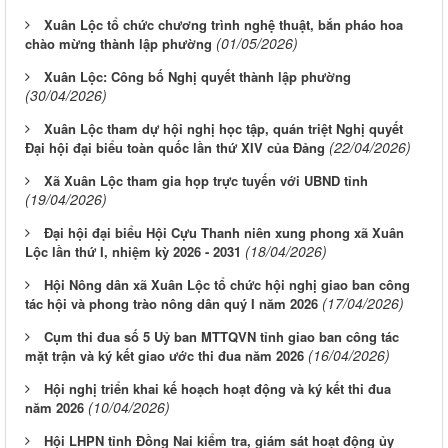
Xuân Lộc tổ chức chương trình nghệ thuật, bắn pháo hoa
(01/05/2026)
chào mừng thành lập phường
Xuân Lộc: Công bố Nghị quyết thành lập phường
(30/04/2026)
Xuân Lộc tham dự hội nghị học tập, quán triệt Nghị quyết
(22/04/2026)
Đại hội đại biểu toàn quốc lần thứ XIV của Đảng
Xã Xuân Lộc tham gia họp trực tuyến với UBND tỉnh
(19/04/2026)
Đại hội đại biểu Hội Cựu Thanh niên xung phong xã Xuân
(18/04/2026)
Lộc lần thứ I, nhiệm kỳ 2026 - 2031
Hội Nông dân xã Xuân Lộc tổ chức hội nghị giao ban công
(17/04/2026)
tác hội và phong trào nông dân quý I năm 2026
Cụm thi đua số 5 Uỷ ban MTTQVN tỉnh giao ban công tác
(16/04/2026)
mặt trận và ký kết giao ước thi đua năm 2026
Hội nghị triển khai kế hoạch hoạt động và ký kết thi đua
(10/04/2026)
năm 2026
Hội LHPN tỉnh Đồng Nai kiểm tra, giám sát hoạt động ủy