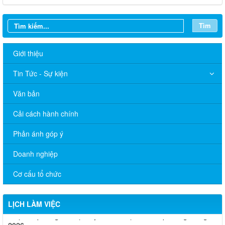
Tìm
Giới thiệu
Tin Tức - Sự kiện
Văn bản
Cải cách hành chính
Phản ánh góp ý
Doanh nghiệp
Cơ cấu tổ chức
Thông báo Lịch làm việc của UBND phường Xuân Lộc (Từ ngày
03/8/2026 đến ngày 07/8/2026)
LỊCH LÀM VIỆC
Lịch tiếp công dân định kỳ của Chủ tịch UBND phường tháng 8
2026