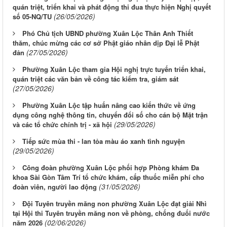
quán triệt, triển khai và phát động thi đua thực hiện Nghị quyết
(26/05/2026)
số 05-NQ/TU
Phó Chủ tịch UBND phường Xuân Lộc Thân Anh Thiết
thăm, chúc mừng các cơ sở Phật giáo nhân dịp Đại lễ Phật
(27/05/2026)
đản
Phường Xuân Lộc tham gia Hội nghị trực tuyến triển khai,
quán triệt các văn bản về công tác kiểm tra, giám sát
(27/05/2026)
Phường Xuân Lộc tập huấn nâng cao kiến thức về ứng
dụng công nghệ thông tin, chuyển đổi số cho cán bộ Mặt trận
(29/05/2026)
và các tổ chức chính trị - xã hội
Tiếp sức mùa thi - lan tỏa màu áo xanh tình nguyện
(29/05/2026)
Công đoàn phường Xuân Lộc phối hợp Phòng khám Đa
khoa Sài Gòn Tâm Trí tổ chức khám, cấp thuốc miễn phí cho
(31/05/2026)
đoàn viên, người lao động
Đội Tuyên truyền măng non phường Xuân Lộc đạt giải Nhì
tại Hội thi Tuyên truyền măng non về phòng, chống đuối nước
(02/06/2026)
năm 2026