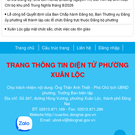
Chi bộ khu phố Trung Nghĩa tháng 8/2026
Lễ công bố Quyết định của Ban Chấp hành Đảng bộ, Ban Thường vụ Đảng
ủy phường về thành lập các tổ chức Đảng trực thuộc Đảng bộ phường
Xuân Lộc gặp mặt chức sắc, chức việc các tôn giáo
Trang chủ
Cấu trúc trang
Liên hệ
Đăng nhập
TRANG THÔNG TIN ĐIỆN TỬ PHƯỜNG
XUÂN LỘC
Chịu trách nhiệm nội dung: Ông Thân Anh Thiết - Phó Chủ tịch UBND
phường, Trưởng Ban biên tập
Địa chỉ: Số 267, đường Hùng Vương, phường Xuân Lộc, thành phố Đồng
Nai
ĐT: 02513.871.169 - Fax: 02513.871.286
Website:http://xuanloc.dongnai.gov.vn
Email: ubnd-xl@dongnai.gov.vn​