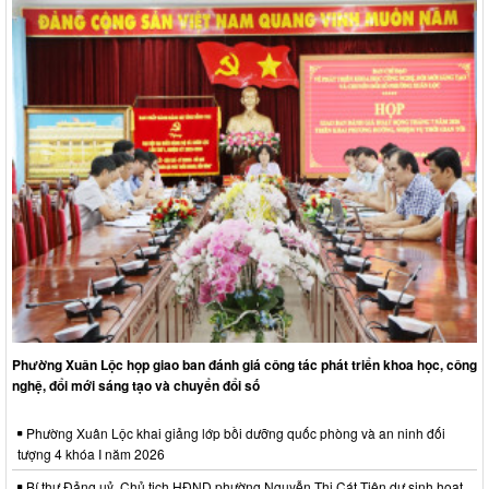
Phường Xuân Lộc họp giao ban đánh giá công tác phát triển khoa học, công
nghệ, đổi mới sáng tạo và chuyển đổi số
Phường Xuân Lộc khai giảng lớp bồi dưỡng quốc phòng và an ninh đối
tượng 4 khóa I năm 2026
Bí thư Đảng uỷ, Chủ tịch HĐND phường Nguyễn Thị Cát Tiên dự sinh hoạt