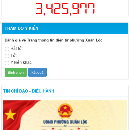
3,425,977
THĂM DÒ Ý KIẾN
Đánh giá về Trang thông tin điện tử phường Xuân Lộc
Rất tốt
Tốt
Ý kiến khác
TIN CHỈ ĐẠO - ĐIỀU HÀNH