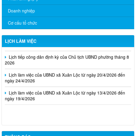
Doanh nghiệp
Cơ cấu tổ chức
Thông báo Lịch làm việc của UBND phường Xuân Lộc (Từ ngày
03/8/2026 đến ngày 07/8/2026)
LỊCH LÀM VIỆC
Lịch tiếp công dân định kỳ của Chủ tịch UBND phường tháng 8
2026
Lịch làm việc của UBND xã Xuân Lộc từ ngày 20/4/2026 đến
ngày 24/4/2026
Lịch làm việc của UBND xã Xuân Lộc từ ngày 13/4/2026 đến
ngày 19/4/2026
Cuộc thi trực tuyến tìm hiểu pháp luật năm 2026.