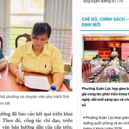
rộng tuyến đường ĐT.773
CHẾ ĐỘ, CHÍNH SÁCH -
ĐỊNH MỚI
Phường Xuân Lộc họp giao b
giá công tác phát triển khoa 
hội phường và chuyên viên phụ trách lĩnh
nghệ, đổi mới sáng tạo và ch
́m sát
số
ường đã báo cáo kết quả triển khai
Phường Xuân Lộc khai giảng
Theo đó, công tác chỉ đạo, triển
dưỡng quốc phòng và an nin
c văn bản hướng dẫn của cấp trên;
tượng 4 khóa I năm 2026