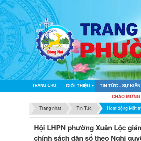
TRANG CHỦ
GIỚI THIỆU
TIN TỨC - SỰ KIỆN
▼
CHÀO MỪNG KỶ NIỆM 81 N
Trang nhất
Tin Tức
Hoạt động Mặt t
Hội LHPN phường Xuân Lộc giám 
chính sách dân số theo Nghị qu