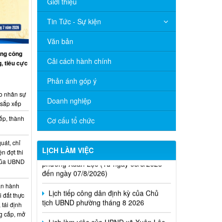
Giới thiệu
Tin Tức - Sự kiện
Văn bản
ng công
Cải cách hành chính
, tiêu cực
Phản ánh góp ý
o nhân sự
Doanh nghiệp
 sắp xếp
ếp, thành
Cơ cấu tổ chức
Thông báo Lịch làm việc của UBND
uát, chỉ
phường Xuân Lộc (Từ ngày 03/8/2026
LỊCH LÀM VIỆC
ện đợt thi
đến ngày 07/8/2026)
 của UBND
Lịch tiếp công dân định kỳ của Chủ
n hành
tịch UBND phường tháng 8 2026
i đất thực
 tái định
Lịch làm việc của UBND xã Xuân Lộc
g cấp, mở
từ ngày 20/4/2026 đến ngày 24/4/2026