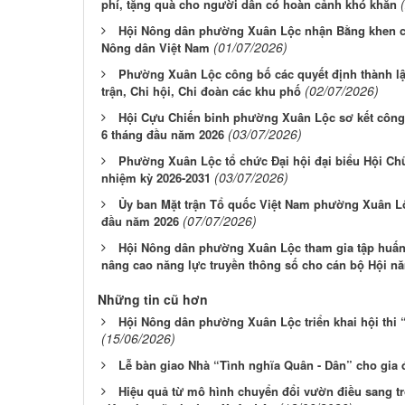
phí, tặng quà cho người dân có hoàn cảnh khó khăn
Hội Nông dân phường Xuân Lộc nhận Bằng khen c
(01/07/2026)
Nông dân Việt Nam
Phường Xuân Lộc công bố các quyết định thành lậ
(02/07/2026)
trận, Chi hội, Chi đoàn các khu phố
Hội Cựu Chiến binh phường Xuân Lộc sơ kết công 
(03/07/2026)
6 tháng đầu năm 2026
Phường Xuân Lộc tổ chức Đại hội đại biểu Hội Chữ
(03/07/2026)
nhiệm kỳ 2026-2031
Ủy ban Mặt trận Tổ quốc Việt Nam phường Xuân Lộc
(07/07/2026)
đầu năm 2026
Hội Nông dân phường Xuân Lộc tham gia tập huấn
nâng cao năng lực truyền thông số cho cán bộ Hội n
Những tin cũ hơn
Hội Nông dân phường Xuân Lộc triển khai hội thi 
(15/06/2026)
Lễ bàn giao Nhà “Tình nghĩa Quân - Dân” cho gia
Hiệu quả từ mô hình chuyển đổi vườn điều sang t