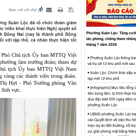
Xem với cỡ chữ
ường Xuân Lộc đã tổ chức đoàn giám
c triển khai thực hiện Nghị quyết số
Phường Xuân Lộc: Tăng cườ
Đồng Nai (nay là thành phố Đồng
tác phòng, chống tham nhũng
i với tập thể, cá nhân thực hiện tốt
tháng 7 năm 2026
- Phó Chủ tịch Ủy ban MTTQ Việt
Phường Xuân Lộc thông bá
 phường làm trưởng đoàn; tham dự
và trụ sở 12 khu phố mới sau
Chủ tịch Ủy ban MTTQ Việt Nam
Xuân Lộc: Chính thức sắp x
 cùng các thành viên trong đoàn.
lập mới 12 khu phố
u Thị Hợi - Phó Trưởng phòng Văn
[Infographic] Mục tiêu tổng q
 lĩnh vực.
tiêu trọng tâm, lộ trình thực hi
đua đặc biệt 500 ngày đêm
phường Xuân Lộc
UBND phường Xuân Lộc ba
các Quyết định về việc thu hồ
hiện dự án Bồi thường, hỗ trợ,
cư, giải phóng mặt bằng Nân