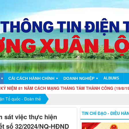
CẢI CÁCH HÀNH CHÍNH
DOANH NGHIỆP
ALBUMS
▼
▼
▼
ĂM CÁCH MẠNG THÁNG TÁM THÀNH CÔNG (19/8/1945 - 19/8/2026
rận Tổ quốc - Đoàn thể
TIN CHỈ ĐẠO - ĐIỀU HÀ
sát việc thực hiện
yết số 32/2024/NQ-HĐND