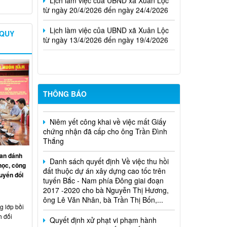
Lịch làm việc của UBND xã Xuân Lộc
từ ngày 13/4/2026 đến ngày 19/4/2026
 QUY
Cuộc thi trực tuyến tìm hiểu pháp luật
năm 2026.
THÔNG BÁO
Niêm yết công khai về việc mất Giấy
chứng nhận đã cấp cho ông Trần Đình
Thắng
Danh sách quyết định Về việc thu hồi
đất thuộc dự án xây dựng cao tốc trên
an đánh
tuyến Bắc - Nam phía Đông giai đoạn
học, công
2017 -2020 cho bà Nguyễn Thị Hương,
uyển đổi
ông Lê Văn Nhân, bà Trần Thị Bốn,...
Quyết định xử phạt vi phạm hành
 lớp bồi
chính trong lĩnh vực đất đai đối với ông
h đối
Trần Hồng Phước