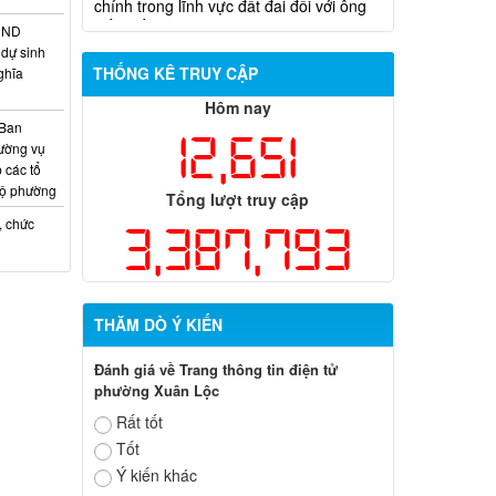
HĐND
dự sinh
THỐNG KÊ TRUY CẬP
ghĩa
Hôm nay
 Ban
12,651
ường vụ
 các tổ
bộ phường
Tổng lượt truy cập
, chức
3,387,793
THĂM DÒ Ý KIẾN
Đánh giá về Trang thông tin điện tử
phường Xuân Lộc
Rất tốt
Tốt
Ý kiến khác