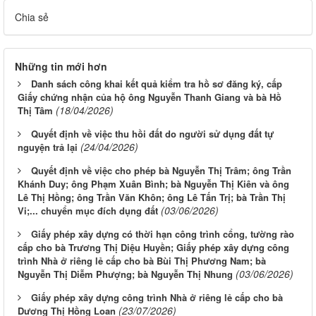
Chia sẻ
Những tin mới hơn
Danh sách công khai kết quả kiểm tra hồ sơ đăng ký, cấp
Giấy chứng nhận của hộ ông Nguyễn Thanh Giang và bà Hồ
(18/04/2026)
Thị Tâm
Quyết định về việc thu hồi đất do người sử dụng đất tự
(24/04/2026)
nguyện trả lại
Quyết định về việc cho phép bà Nguyễn Thị Trâm; ông Trần
Khánh Duy; ông Phạm Xuân Bình; bà Nguyễn Thị Kiên và ông
Lê Thị Hồng; ông Trần Văn Khôn; ông Lê Tấn Trị; bà Trần Thị
(03/06/2026)
Vi;... chuyển mục đích dụng đất
Giấy phép xây dựng có thời hạn công trình cổng, tường rào
cấp cho bà Trương Thị Diệu Huyền; Giấy phép xây dựng công
trình Nhà ở riêng lẻ cấp cho bà Bùi Thị Phương Nam; bà
(03/06/2026)
Nguyễn Thị Diễm Phượng; bà Nguyễn Thị Nhung
Giấy phép xây dựng công trình Nhà ở riêng lẻ cấp cho bà
(23/07/2026)
Dương Thị Hồng Loan