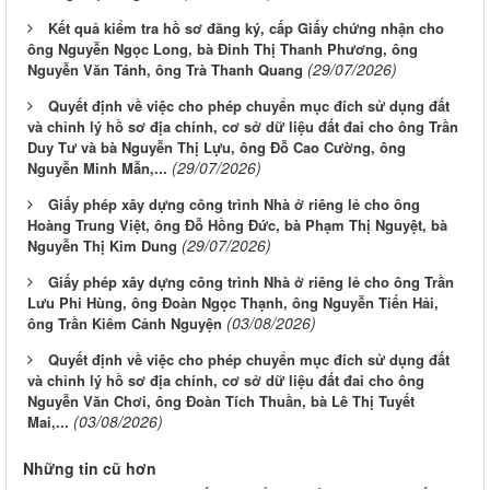
Kết quả kiểm tra hồ sơ đăng ký, cấp Giấy chứng nhận cho
ông Nguyễn Ngọc Long, bà Đinh Thị Thanh Phương, ông
(29/07/2026)
Nguyễn Văn Tánh, ông Trà Thanh Quang
Quyết định về việc cho phép chuyển mục đích sử dụng đất
và chỉnh lý hồ sơ địa chính, cơ sở dữ liệu đất đai cho ông Trần
Duy Tư và bà Nguyễn Thị Lựu, ông Đỗ Cao Cường, ông
(29/07/2026)
Nguyễn Minh Mẫn,...
Giấy phép xây dựng công trình Nhà ở riêng lẻ cho ông
Hoàng Trung Việt, ông Đỗ Hồng Đức, bà Phạm Thị Nguyệt, bà
(29/07/2026)
Nguyễn Thị Kim Dung
Giấy phép xây dựng công trình Nhà ở riêng lẻ cho ông Trần
Lưu Phi Hùng, ông Đoàn Ngọc Thạnh, ông Nguyễn Tiến Hải,
(03/08/2026)
ông Trần Kiêm Cảnh Nguyện
Quyết định về việc cho phép chuyển mục đích sử dụng đất
và chỉnh lý hồ sơ địa chính, cơ sở dữ liệu đất đai cho ông
Nguyễn Văn Chơi, ông Đoàn Tích Thuần, bà Lê Thị Tuyết
(03/08/2026)
Mai,...
Những tin cũ hơn