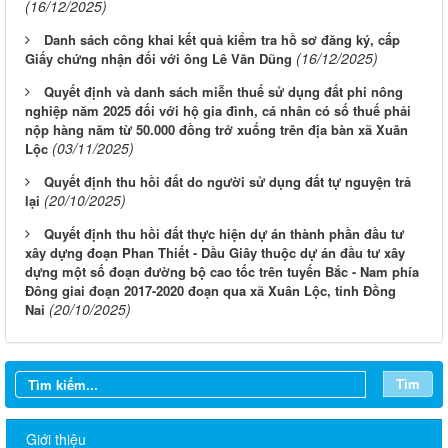
(16/12/2025)
Danh sách công khai kết quả kiểm tra hồ sơ đăng ký, cấp
(16/12/2025)
Giấy chứng nhận đối với ông Lê Văn Dũng
Quyết định và danh sách miễn thuế sử dụng đất phi nông
nghiệp năm 2025 đối với hộ gia đình, cá nhân có số thuế phải
nộp hàng năm từ 50.000 đồng trở xuống trên địa bàn xã Xuân
(03/11/2025)
Lộc
Quyết định thu hồi đất do người sử dụng đất tự nguyện trả
(20/10/2025)
lại
Quyết định thu hồi đất thực hiện dự án thành phần đầu tư
xây dựng đoạn Phan Thiết - Dầu Giây thuộc dự án đầu tư xây
dựng một số đoạn đường bộ cao tốc trên tuyến Bắc - Nam phía
Đông giai đoạn 2017-2020 đoạn qua xã Xuân Lộc, tỉnh Đồng
(20/10/2025)
Nai
Tìm
Giới thiệu