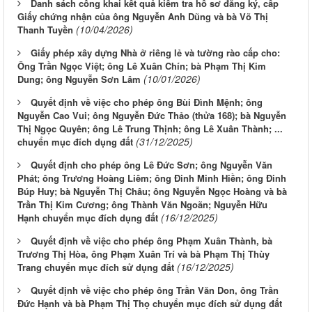
Danh sách công khai kết quả kiểm tra hồ sơ đăng ký, cấp
Giấy chứng nhận của ông Nguyễn Anh Dũng và bà Võ Thị
(10/04/2026)
Thanh Tuyền
Giấy phép xây dựng Nhà ở riêng lẻ và tường rào cấp cho:
Ông Trần Ngọc Việt; ông Lê Xuân Chín; bà Phạm Thị Kim
(10/01/2026)
Dung; ông Nguyễn Sơn Lâm
Quyết định về việc cho phép ông Bùi Đình Mệnh; ông
Nguyễn Cao Vui; ông Nguyễn Đức Thảo (thửa 168); bà Nguyễn
Thị Ngọc Quyên; ông Lê Trung Thịnh; ông Lê Xuân Thành; ...
(31/12/2025)
chuyển mục đích dụng đất
Quyết định cho phép ông Lê Đức Sơn; ông Nguyễn Văn
Phát; ông Trương Hoàng Liêm; ông Đinh Minh Hiền; ông Đinh
Búp Huy; bà Nguyễn Thị Châu; ông Nguyễn Ngọc Hoàng và bà
Trần Thị Kim Cương; ông Thành Văn Ngoãn; Nguyễn Hữu
(16/12/2025)
Hạnh chuyển mục đích dụng đất
Quyết định về việc cho phép ông Phạm Xuân Thành, bà
Trương Thị Hòa, ông Phạm Xuân Trí và bà Phạm Thị Thùy
(16/12/2025)
Trang chuyển mục đích sử dụng đất
Quyết định về việc cho phép ông Trần Văn Don, ông Trần
Đức Hạnh và bà Phạm Thị Thọ chuyển mục đích sử dụng đất