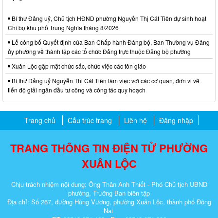
Bí thư Đảng uỷ, Chủ tịch HĐND phường Nguyễn Thị Cát Tiên dự sinh hoạt
Chi bộ khu phố Trung Nghĩa tháng 8/2026
Lễ công bố Quyết định của Ban Chấp hành Đảng bộ, Ban Thường vụ Đảng
ủy phường về thành lập các tổ chức Đảng trực thuộc Đảng bộ phường
Xuân Lộc gặp mặt chức sắc, chức việc các tôn giáo
Bí thư Đảng uỷ Nguyễn Thị Cát Tiên làm việc với các cơ quan, đơn vị về
tiến độ giải ngân đầu tư công và công tác quy hoạch
Trang chủ
Cấu trúc trang
Liên hệ
Đăng nhập
TRANG THÔNG TIN ĐIỆN TỬ PHƯỜNG
XUÂN LỘC
Chịu trách nhiệm nội dung: Ông Thân Anh Thiết - Phó Chủ tịch UBND
phường, Trưởng Ban biên tập
Địa chỉ: Số 267, đường Hùng Vương, phường Xuân Lộc, thành phố Đồng
Nai