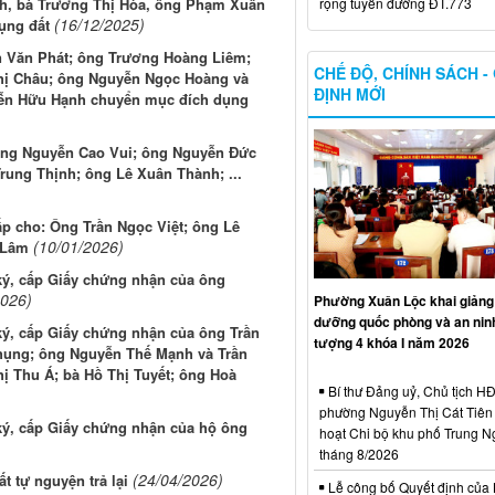
rộng tuyến đường ĐT.773
h, bà Trương Thị Hòa, ông Phạm Xuân
(16/12/2025)
ụng đất
 Văn Phát; ông Trương Hoàng Liêm;
CHẾ ĐỘ, CHÍNH SÁCH -
hị Châu; ông Nguyễn Ngọc Hoàng và
ĐỊNH MỚI
yễn Hữu Hạnh chuyển mục đích dụng
 ông Nguyễn Cao Vui; ông Nguyễn Đức
rung Thịnh; ông Lê Xuân Thành; ...
ấp cho: Ông Trần Ngọc Việt; ông Lê
(10/01/2026)
 Lâm
ký, cấp Giấy chứng nhận của ông
2026)
Phường Xuân Lộc khai giảng 
dưỡng quốc phòng và an ninh
ký, cấp Giấy chứng nhận của ông Trần
tượng 4 khóa I năm 2026
hụng; ông Nguyễn Thế Mạnh và Trần
 Thu Á; bà Hồ Thị Tuyết; ông Hoà
Bí thư Đảng uỷ, Chủ tịch 
phường Nguyễn Thị Cát Tiên 
ký, cấp Giấy chứng nhận của hộ ông
hoạt Chi bộ khu phố Trung N
tháng 8/2026
(24/04/2026)
t tự nguyện trả lại
Lễ công bố Quyết định của