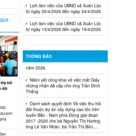
từ ngày 20/4/2026 đến ngày 24/4/2026
Lịch làm việc của UBND xã Xuân Lộc
 QUY
từ ngày 13/4/2026 đến ngày 19/4/2026
Cuộc thi trực tuyến tìm hiểu pháp luật
THÔNG BÁO
năm 2026.
Niêm yết công khai về việc mất Giấy
chứng nhận đã cấp cho ông Trần Đình
lớp bồi
Thắng
 đối
Danh sách quyết định Về việc thu hồi
đất thuộc dự án xây dựng cao tốc trên
tuyến Bắc - Nam phía Đông giai đoạn
HĐND
2017 -2020 cho bà Nguyễn Thị Hương,
dự sinh
ông Lê Văn Nhân, bà Trần Thị Bốn,...
ghĩa
Quyết định xử phạt vi phạm hành
 Ban