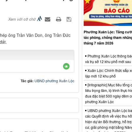
Xem với cỡ chữ
Phường Xuân Lộc: Tăng cườ
phép ông Trần Văn Don, ông Trần Đức
tác phòng, chống tham nhũng
đất.
tháng 7 năm 2026
Phường Xuân Lộc thông bá
và trụ sở 12 khu phố mới sau
Xuân Lộc: Chính thức sắp x
lập mới 12 khu phố
Tác giả:
UBND phường Xuân Lộc
[Infographic] Mục tiêu tổng q
tiêu trọng tâm, lộ trình thực hi
đua đặc biệt 500 ngày đêm
phường Xuân Lộc
UBND phường Xuân Lộc ba
các Quyết định về việc thu hồ
hiện dự án Bồi thường, hỗ trợ,
cư, giải phóng mặt bằng Nân