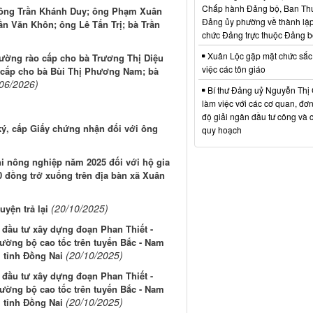
Chấp hành Đảng bộ, Ban Th
; ông Trần Khánh Duy; ông Phạm Xuân
Đảng ủy phường về thành lập
ần Văn Khôn; ông Lê Tấn Trị; bà Trần
chức Đảng trực thuộc Đảng 
Xuân Lộc gặp mặt chức sắc
tường rào cấp cho bà Trương Thị Diệu
việc các tôn giáo
ẻ cấp cho bà Bùi Thị Phương Nam; bà
/06/2026)
Bí thư Đảng uỷ Nguyễn Thị 
làm việc với các cơ quan, đơn 
độ giải ngân đầu tư công và 
ký, cấp Giấy chứng nhận đối với ông
quy hoạch
i nông nghiệp năm 2025 đối với hộ gia
0 đồng trở xuống trên địa bàn xã Xuân
(20/10/2025)
yện trả lại
 đầu tư xây dựng đoạn Phan Thiết -
ường bộ cao tốc trên tuyến Bắc - Nam
(20/10/2025)
 tỉnh Đồng Nai
 đầu tư xây dựng đoạn Phan Thiết -
ường bộ cao tốc trên tuyến Bắc - Nam
(20/10/2025)
 tỉnh Đồng Nai