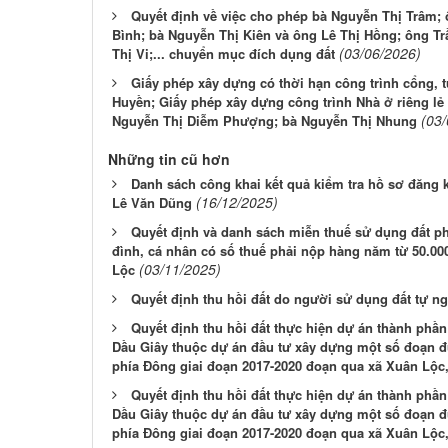
Quyết định về việc cho phép bà Nguyễn Thị Trâm
Bình; bà Nguyễn Thị Kiên và ông Lê Thị Hồng; ông Tr
(03/06/2026)
Thị Vi;... chuyển mục đích dụng đất
Giấy phép xây dựng có thời hạn công trình cổng, 
Huyền; Giấy phép xây dựng công trình Nhà ở riêng l
(03
Nguyễn Thị Diễm Phượng; bà Nguyễn Thị Nhung
Những tin cũ hơn
Danh sách công khai kết quả kiểm tra hồ sơ đăng 
(16/12/2025)
Lê Văn Dũng
Quyết định và danh sách miễn thuế sử dụng đất ph
đình, cá nhân có số thuế phải nộp hàng năm từ 50.00
(03/11/2025)
Lộc
Quyết định thu hồi đất do người sử dụng đất tự ngu
Quyết định thu hồi đất thực hiện dự án thành phần
Dầu Giây thuộc dự án đầu tư xây dựng một số đoạn đ
phía Đông giai đoạn 2017-2020 đoạn qua xã Xuân Lộc,
Quyết định thu hồi đất thực hiện dự án thành phần
Dầu Giây thuộc dự án đầu tư xây dựng một số đoạn đ
phía Đông giai đoạn 2017-2020 đoạn qua xã Xuân Lộc,