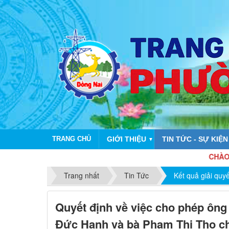
TRANG CHỦ
GIỚI THIỆU
TIN TỨC - SỰ KIỆN
▼
CHÀO MỪNG KỶ
Trang nhất
Tin Tức
Kết quả giải quyế
Quyết định về việc cho phép ông
Đức Hạnh và bà Phạm Thị Thọ c