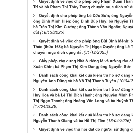
Quyết định về việc cho phép ông Phạm Xuân Thàn
Trí và bà Phạm Thị Thùy Trang chuyển mục đích sử d
Quyết định cho phép ông Lê Đức Sơn; ông Nguyễn
ông Đinh Minh Hiền; ông Đinh Búp Huy; bà Nguyễn T
bà Trần Thị Kim Cương; ông Thành Văn Ngoãn; Ngu
(16/12/2025)
đất
Quyết định về việc cho phép ông Bùi Đình Mệnh;
Thảo (thửa 168); bà Nguyễn Thị Ngọc Quyên; ông Lê T
(31/12/2025)
chuyển mục đích dụng đất
Giấy phép xây dựng Nhà ở riêng lẻ và tường rào c
Xuân Chín; bà Phạm Thị Kim Dung; ông Nguyễn Sơn
Danh sách công khai kết quả kiểm tra hồ sơ đăng 
(10/04/
Nguyễn Anh Dũng và bà Võ Thị Thanh Tuyền
Danh sách công khai kết quả kiểm tra hồ sơ đăng 
Huy Hòa và bà Lê Thị Bích Hạnh; ông Nguyễn Minh P
Thị Ngọc Thanh; ông Hoàng Văn Long và bà Huỳnh Thị
(17/04/2026)
Danh sách công khai kết quả kiểm tra hồ sơ đăng 
(18/04/2026)
Nguyễn Thanh Giang và bà Hồ Thị Tâm
Quyết định về việc thu hồi đất do người sử dụng đấ