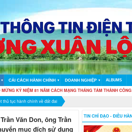
CẢI CÁCH HÀNH CHÍNH
DOANH NGHIỆP
ALBUMS
▼
▼
▼
 NIỆM 81 NĂM CÁCH MẠNG THÁNG TÁM THÀNH CÔNG (19/8/1945 
t thủ tục hành chính về đất đai
TIN CHỈ ĐẠO - ĐIỀU HÀ
 Trần Văn Don, ông Trần
huyển mục đích sử dụng