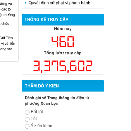
chính trong lĩnh vực đất đai đối với ông
ường vụ
Trần Hồng Phước
 các tổ
bộ phường
THỐNG KÊ TRUY CẬP
, chức
Hôm nay
460
Cát Tiên
vị về tiến
công tác
Tổng lượt truy cập
3,375,602
THĂM DÒ Ý KIẾN
Đánh giá về Trang thông tin điện tử
phường Xuân Lộc
Rất tốt
Tốt
Ý kiến khác