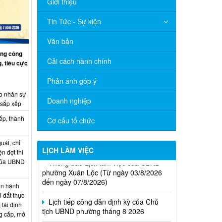
Giới thiệu
Tin Tức - Sự kiện
Văn bản
ng công
Cải cách hành chính
, tiêu cực
Phản ánh góp ý
o nhân sự
Doanh nghiệp
 sắp xếp
ếp, thành
Cơ cấu tổ chức
uát, chỉ
LỊCH LÀM VIỆC
ện đợt thi
Thông báo Lịch làm việc của UBND
 của UBND
phường Xuân Lộc (Từ ngày 03/8/2026
đến ngày 07/8/2026)
n hành
Lịch tiếp công dân định kỳ của Chủ
i đất thực
tịch UBND phường tháng 8 2026
 tái định
g cấp, mở
Lịch làm việc của UBND xã Xuân Lộc