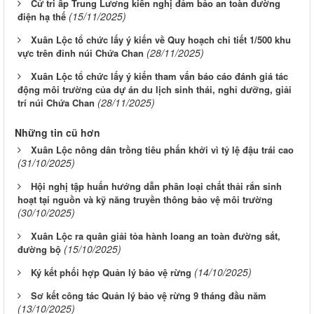
Cử tri ấp Trung Lương kiến nghị đảm bảo an toàn đường
(15/11/2025)
điện hạ thế
Xuân Lộc tổ chức lấy ý kiến về Quy hoạch chi tiết 1/500 khu
(28/11/2025)
vực trên đỉnh núi Chứa Chan
Xuân Lộc tổ chức lấy ý kiến tham vấn báo cáo đánh giá tác
động môi trường của dự án du lịch sinh thái, nghỉ dưỡng, giải
(28/11/2025)
trí núi Chứa Chan
Những tin cũ hơn
Xuân Lộc nông dân trồng tiêu phấn khởi vì tỷ lệ đậu trái cao
(31/10/2025)
Hội nghị tập huấn hướng dẫn phân loại chất thải rắn sinh
hoạt tại nguồn và kỹ năng truyền thông bảo vệ môi trường
(30/10/2025)
Xuân Lộc ra quân giải tỏa hành loang an toàn đường sắt,
(15/10/2025)
đường bộ
(14/10/2025)
Ký kết phối hợp Quản lý bảo vệ rừng
Sơ kết công tác Quản lý bảo vệ rừng 9 tháng đầu năm
(13/10/2025)