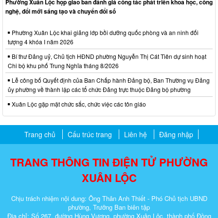
Phường Xuân Lộc họp giao ban đánh giá công tác phát triển khoa học, công
nghệ, đổi mới sáng tạo và chuyển đổi số
Phường Xuân Lộc khai giảng lớp bồi dưỡng quốc phòng và an ninh đối
tượng 4 khóa I năm 2026
Bí thư Đảng uỷ, Chủ tịch HĐND phường Nguyễn Thị Cát Tiên dự sinh hoạt
Chi bộ khu phố Trung Nghĩa tháng 8/2026
Lễ công bố Quyết định của Ban Chấp hành Đảng bộ, Ban Thường vụ Đảng
ủy phường về thành lập các tổ chức Đảng trực thuộc Đảng bộ phường
Xuân Lộc gặp mặt chức sắc, chức việc các tôn giáo
Trang chủ
Cấu trúc trang
Liên hệ
Đăng nhập
TRANG THÔNG TIN ĐIỆN TỬ PHƯỜNG
XUÂN LỘC
Chịu trách nhiệm nội dung: Ông Thân Anh Thiết - Phó Chủ tịch UBND
phường, Trưởng Ban biên tập
Địa chỉ: Số 267, đường Hùng Vương, phường Xuân Lộc, thành phố Đồng