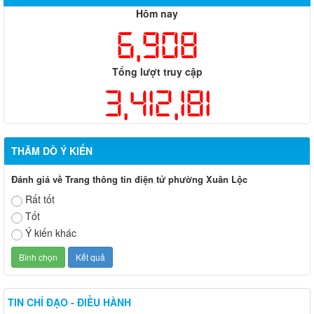
Hôm nay
6,908
Tổng lượt truy cập
3,412,181
THĂM DÒ Ý KIẾN
Đánh giá về Trang thông tin điện tử phường Xuân Lộc
Rất tốt
Tốt
Ý kiến khác
TIN CHỈ ĐẠO - ĐIỀU HÀNH