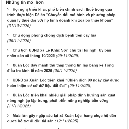
Những tin mới hơn
Hội nghị triển khai, phổ biến chính sách thuế trong quá
trình thực hiện Đề án “Chuyển đổi mô hình và phương pháp
quản lý thuế đối với hộ kinh doanh khi xóa bỏ thuế khoán”
(31/10/2025)
Chủ động phòng chống dịch bệnh trên cây lúa
(05/11/2025)
Chủ tịch UBND xã Lê Khắc Sơn chủ trì Hội nghị Uỷ ban
(05/11/2025)
nhân dân xã tháng 10/2025
Xuân Lộc đẩy mạnh thu thập thông tin lập bảng kê Tổng
(05/11/2025)
điều tra kinh tế năm 2026
UBND xã Xuân Lộc triển khai “Chiến dịch 90 ngày xây dựng,
(05/11/2025)
hoàn thiện cơ sở dữ liệu đất đai”
Xuân Lộc triển khai nhiều giải pháp định hướng sản xuất
nông nghiệp tập trung, phát triển nông nghiệp bền vững
(11/11/2025)
Mưa lớn gây ngập sâu tại xã Xuân Lộc, hàng chục hộ dân
(12/11/2025)
được hỗ trợ di dời tài sản