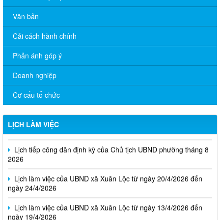
Văn bản
Cải cách hành chính
Phản ánh góp ý
Doanh nghiệp
Cơ cấu tổ chức
Thông báo Lịch làm việc của UBND phường Xuân Lộc (Từ ngày
03/8/2026 đến ngày 07/8/2026)
LỊCH LÀM VIỆC
Lịch tiếp công dân định kỳ của Chủ tịch UBND phường tháng 8
2026
Lịch làm việc của UBND xã Xuân Lộc từ ngày 20/4/2026 đến
ngày 24/4/2026
Lịch làm việc của UBND xã Xuân Lộc từ ngày 13/4/2026 đến
ngày 19/4/2026