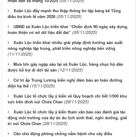
(05/11/2025)
nhân dân xã tháng 10/2025
Xuân Lộc đẩy mạnh thu thập thông tin lập bảng kê Tổng
(05/11/2025)
điều tra kinh tế năm 2026
UBND xã Xuân Lộc triển khai “Chiến dịch 90 ngày xây dựng,
(05/11/2025)
hoàn thiện cơ sở dữ liệu đất đai”
Xuân Lộc triển khai nhiều giải pháp định hướng sản xuất
nông nghiệp tập trung, phát triển nông nghiệp bền vững
(11/11/2025)
Mưa lớn gây ngập sâu tại xã Xuân Lộc, hàng chục hộ dân
(12/11/2025)
được hỗ trợ di dời tài sản
Cử tri ấp Trung Lương kiến nghị đảm bảo an toàn đường
(15/11/2025)
điện hạ thế
Xuân Lộc tổ chức lấy ý kiến về Quy hoạch chi tiết 1/500 khu
(28/11/2025)
vực trên đỉnh núi Chứa Chan
Xuân Lộc tổ chức lấy ý kiến tham vấn báo cáo đánh giá tác
động môi trường của dự án du lịch sinh thái, nghỉ dưỡng, giải
(28/11/2025)
trí núi Chứa Chan
Cần chủ động phòng chống nấm bệnh cho cây điều