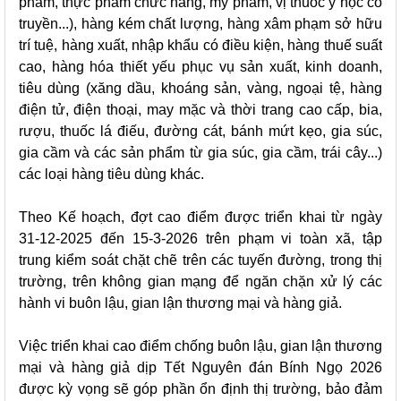
phẩm, thực phẩm chức năng, mỹ phẩm, vị thuốc y học cổ
truyền...), hàng kém chất lượng, hàng xâm phạm sở hữu
trí tuệ, hàng xuất, nhập khẩu có điều kiện, hàng thuế suất
cao, hàng hóa thiết yếu phục vụ sản xuất, kinh doanh,
tiêu dùng (xăng dầu, khoáng sản, vàng, ngoại tệ, hàng
điện tử, điện thoại, may mặc và thời trang cao cấp, bia,
rượu, thuốc lá điếu, đường cát, bánh mứt kẹo, gia súc,
gia cầm và các sản phẩm từ gia súc, gia cầm, trái cây...)
các loại hàng tiêu dùng khác.
Theo Kế hoạch, đợt cao điểm được triển khai từ ngày
31-12-2025 đến 15-3-2026 trên phạm vi toàn xã, tập
trung kiểm soát chặt chẽ trên các tuyến đường, trong thị
trường, trên không gian mạng để ngăn chặn xử lý các
hành vi buôn lậu, gian lận thương mại và hàng giả.
Việc triển khai cao điểm chống buôn lậu, gian lận thương
mại và hàng giả dịp Tết Nguyên đán Bính Ngọ 2026
được kỳ vọng sẽ góp phần ổn định thị trường, bảo đảm