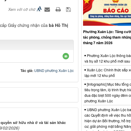
Xem với cỡ chữ
, cấp Giấy chứng nhận của
bà Hồ Thị
Phường Xuân Lộc: Tăng cườ
tác phòng, chống tham nhũng
tháng 7 năm 2026
Phường Xuân Lộc thông bá
và trụ sở 12 khu phố mới sau
Xuân Lộc: Chính thức sắp x
Tác giả:
UBND phường Xuân Lộc
lập mới 12 khu phố
[Infographic] Mục tiêu tổng q
tiêu trọng tâm, lộ trình thực hi
đua đặc biệt 500 ngày đêm
phường Xuân Lộc
UBND phường Xuân Lộc ba
các Quyết định về việc thu hồ
hiện dự án Bồi thường, hỗ trợ,
 quyền sở hữu nhà ở và tài sản khác
cư, giải phóng mặt bằng Nân
9/02/2026)