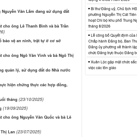
Bí thư Đảng uỷ, Chủ tịch 
ng Nguyễn Văn Lắm đang sử dụng đất
phường Nguyễn Thị Cát Tiên 
hoạt Chi bộ khu phố Trung N
t cho ông Lê Thanh Bình và bà Trần
tháng 8/2026
26)
Lễ công bố Quyết định của
bảo vệ an ninh, trật tự ở cơ sở
Chấp hành Đảng bộ, Ban Th
Đảng ủy phường về thành lập
chức Đảng trực thuộc Đảng 
t cho ông Ngô Văn Vinh và bà Ngô Thị
Xuân Lộc gặp mặt chức sắc
việc các tôn giáo
ng quản lý, sử dụng đất do Nhà nước
hực hiện chứng thực các hợp đồng,
(23/10/2025)
uối tháng
(19/09/2025)
g
t cho ông Nguyễn Văn Quốc và bà Lê
(23/07/2025)
 Thị Lan