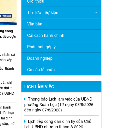
Giới thiệu
Tin Tức - Sự kiện
Văn bản
ng công
Cải cách hành chính
, tiêu cực
Phản ánh góp ý
o nhân sự
Doanh nghiệp
 sắp xếp
ếp, thành
Cơ cấu tổ chức
uát, chỉ
LỊCH LÀM VIỆC
ện đợt thi
Thông báo Lịch làm việc của UBND
 của UBND
phường Xuân Lộc (Từ ngày 03/8/2026
đến ngày 07/8/2026)
n hành
i đất thực
Lịch tiếp công dân định kỳ của Chủ
 tái định
tịch UBND phường tháng 8 2026
g cấp, mở