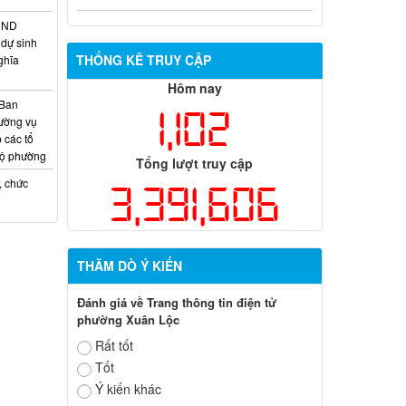
Quyết định xử phạt vi phạm hành
chính trong lĩnh vực đất đai đối với ông
HĐND
Trần Hồng Phước
dự sinh
THỐNG KÊ TRUY CẬP
ghĩa
Hôm nay
 Ban
1,102
ường vụ
 các tổ
bộ phường
Tổng lượt truy cập
, chức
3,391,606
THĂM DÒ Ý KIẾN
Đánh giá về Trang thông tin điện tử
phường Xuân Lộc
Rất tốt
Tốt
Ý kiến khác