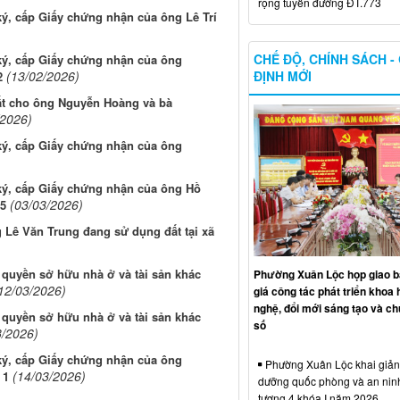
rộng tuyến đường ĐT.773
ký, cấp Giấy chứng nhận của ông Lê Trí
CHẾ ĐỘ, CHÍNH SÁCH -
ký, cấp Giấy chứng nhận của ông
ĐỊNH MỚI
(13/02/2026)
2
ất cho ông Nguyễn Hoàng và bà
/2026)
ký, cấp Giấy chứng nhận của ông
 ký, cấp Giấy chứng nhận của ông Hồ
(03/03/2026)
 5
g Lê Văn Trung đang sử dụng đất tại xã
 quyền sở hữu nhà ở và tài sản khác
Phường Xuân Lộc họp giao b
12/03/2026)
giá công tác phát triển khoa 
nghệ, đổi mới sáng tạo và ch
 quyền sở hữu nhà ở và tài sản khác
số
3/2026)
ký, cấp Giấy chứng nhận của ông
Phường Xuân Lộc khai giảng
(14/03/2026)
 1
dưỡng quốc phòng và an nin
tượng 4 khóa I năm 2026