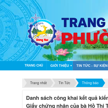
TRANG CHỦ
GIỚI THIỆU
TIN TỨC - SỰ KIỆN
▼
CHÀO 
Trang nhất
Tin Tức
Thông báo
Danh sách công khai kết quả kiể
Giấy chứng nhận của bà Hồ Thị 