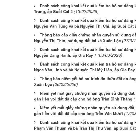
Danh sách công khai kết quả kiểm tra hồ sơ đăng 
(13/02/2026)
Trung, ấp Suối Cát 2
Danh sách công khai kết quả kiểm tra hồ sơ đăng 
Nguyễn Văn Tùng và bà Nguyễn Thị Chi, ấp Suối Cát 
Thông báo cấp giấy chứng nhận quyền sử dụng đ
(27/02
Nguyễn Thị Thìn, sử dụng đất tại xã Xuân Lộc
Danh sách công khai kết quả kiểm tra hồ sơ đăng 
(03/03/2026)
Nguyễn Đăng Hanh, ấp Gia Ray 7
Danh sách công khai kết quả kiểm tra hồ sơ đăng
Ngọc Vân Linh và bà Nguyễn Thị Mỹ Liên, ấp Gia Ray
Thông báo niêm yết hồ sơ trích đo thửa đất do ôn
(06/03/2026)
Xuân Lộc
Niêm yết mất giấy chứng nhận quyền sử dụng đất,
(
gắn liền với đất đã cấp cho hộ ông Trần Đình Thắng
Niêm yết mất giấy chứng nhận quyền sử dụng đất,
(12/0
gắn liền với đất đã cấp cho ông Trần Văn Mười
Danh sách công khai kết quả kiểm tra hồ sơ đăng 
Phạm Văn Thuận và bà Trần Thị Thu Vân, ấp Suối Cát