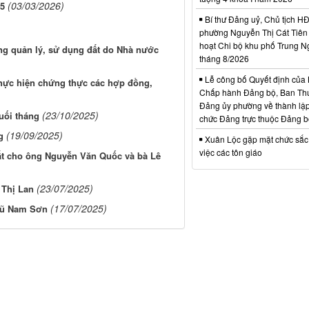
(03/03/2026)
 5
Bí thư Đảng uỷ, Chủ tịch 
phường Nguyễn Thị Cát Tiên 
hoạt Chi bộ khu phố Trung N
ng quản lý, sử dụng đất do Nhà nước
tháng 8/2026
Lễ công bố Quyết định của
hực hiện chứng thực các hợp đồng,
Chấp hành Đảng bộ, Ban Th
Đảng ủy phường về thành lập
(23/10/2025)
uối tháng
chức Đảng trực thuộc Đảng 
(19/09/2025)
g
Xuân Lộc gặp mặt chức sắc
việc các tôn giáo
t cho ông Nguyễn Văn Quốc và bà Lê
(23/07/2025)
 Thị Lan
(17/07/2025)
Vũ Nam Sơn