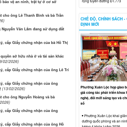
rộng tuyến đường ĐT.773
bảo vệ an ninh, trật tự ở cơ sở
t cho ông Lê Thanh Bình và bà Trần
CHẾ ĐỘ, CHÍNH SÁCH -
26)
ĐỊNH MỚI
ng Nguyễn Văn Lắm đang sử dụng đất
ký, cấp Giấy chứng nhận của bà Hồ Thị
 quyền sở hữu nhà ở và tài sản khác
9/02/2026)
ký, cấp Giấy chứng nhận của ông Lê Trí
ký, cấp Giấy chứng nhận của ông
Phường Xuân Lộc họp giao b
(13/02/2026)
2
giá công tác phát triển khoa 
ất cho ông Nguyễn Hoàng và bà
nghệ, đổi mới sáng tạo và ch
/2026)
số
ký, cấp Giấy chứng nhận của ông
Phường Xuân Lộc khai giảng
dưỡng quốc phòng và an nin
 ký, cấp Giấy chứng nhận của ông Hồ
tượng 4 khóa I năm 2026