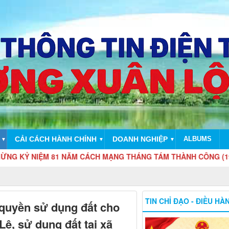
CẢI CÁCH HÀNH CHÍNH
DOANH NGHIỆP
ALBUMS
▼
▼
▼
NIỆM 81 NĂM CÁCH MẠNG THÁNG TÁM THÀNH CÔNG (19/8/1945 - 
TIN CHỈ ĐẠO - ĐIỀU HÀ
quyền sử dụng đất cho
ệ, sử dụng đất tại xã