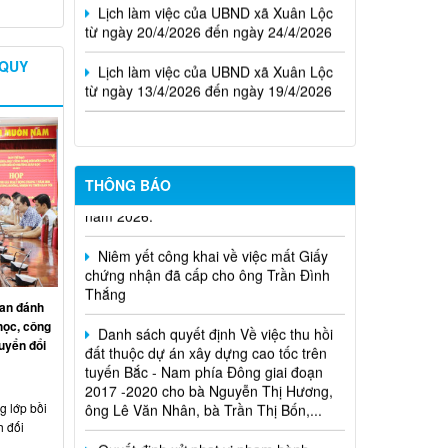
từ ngày 20/4/2026 đến ngày 24/4/2026
Lịch làm việc của UBND xã Xuân Lộc
 QUY
từ ngày 13/4/2026 đến ngày 19/4/2026
Cuộc thi trực tuyến tìm hiểu pháp luật
THÔNG BÁO
năm 2026.
Niêm yết công khai về việc mất Giấy
chứng nhận đã cấp cho ông Trần Đình
Thắng
an đánh
Danh sách quyết định Về việc thu hồi
học, công
đất thuộc dự án xây dựng cao tốc trên
uyển đổi
tuyến Bắc - Nam phía Đông giai đoạn
2017 -2020 cho bà Nguyễn Thị Hương,
ông Lê Văn Nhân, bà Trần Thị Bốn,...
 lớp bồi
Quyết định xử phạt vi phạm hành
h đối
chính trong lĩnh vực đất đai đối với ông