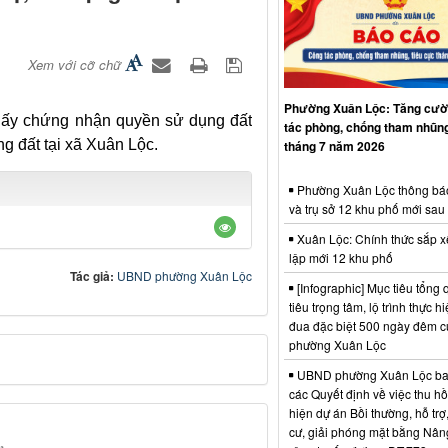
Xem với cỡ chữ
Phường Xuân Lộc: Tăng cườ
iấy chứng nhận quyền sử dụng đất
tác phòng, chống tham nhũng
g đất tại xã Xuân Lộc.
tháng 7 năm 2026
Phường Xuân Lộc thông bá
và trụ sở 12 khu phố mới sau
Xuân Lộc: Chính thức sắp x
lập mới 12 khu phố
Tác giả:
UBND phường Xuân Lộc
[Infographic] Mục tiêu tổng q
tiêu trọng tâm, lộ trình thực hi
đua đặc biệt 500 ngày đêm
phường Xuân Lộc
UBND phường Xuân Lộc ba
các Quyết định về việc thu hồ
hiện dự án Bồi thường, hỗ trợ,
cư, giải phóng mặt bằng Nân