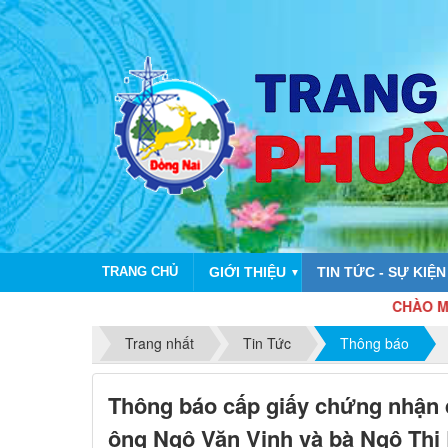
TRANG CHỦ
GIỚI THIỆU
TIN TỨC - SỰ KIỆN
▼
CHÀO MỪNG KỶ 
Trang nhất
Tin Tức
Thông báo
Thông báo cấp giấy chứng nhận 
ông Ngô Văn Vinh và bà Ngô Thị L