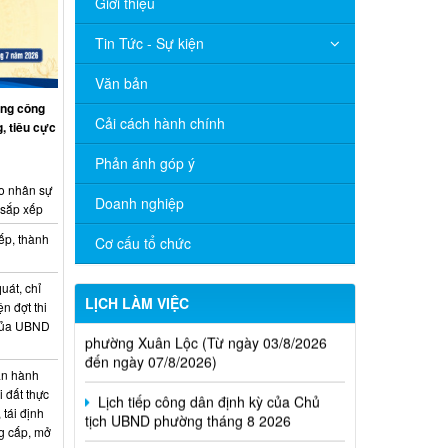
Giới thiệu
Tin Tức - Sự kiện
Văn bản
ng công
Cải cách hành chính
, tiêu cực
Phản ánh góp ý
o nhân sự
Doanh nghiệp
 sắp xếp
ếp, thành
Cơ cấu tổ chức
uát, chỉ
LỊCH LÀM VIỆC
Thông báo Lịch làm việc của UBND
ện đợt thi
phường Xuân Lộc (Từ ngày 03/8/2026
 của UBND
đến ngày 07/8/2026)
n hành
Lịch tiếp công dân định kỳ của Chủ
i đất thực
tịch UBND phường tháng 8 2026
 tái định
g cấp, mở
Lịch làm việc của UBND xã Xuân Lộc