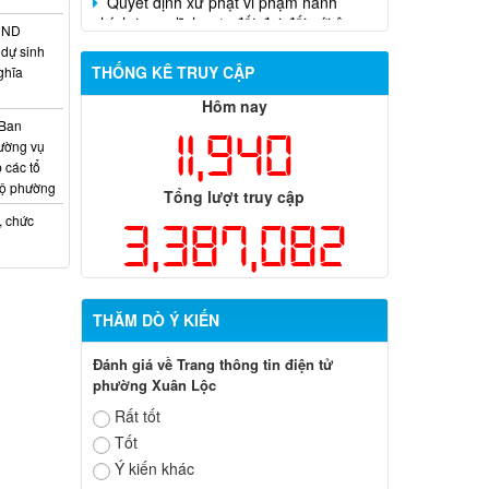
Trần Hồng Phước
HĐND
dự sinh
THỐNG KÊ TRUY CẬP
ghĩa
Hôm nay
 Ban
11,940
ường vụ
 các tổ
bộ phường
Tổng lượt truy cập
, chức
3,387,082
THĂM DÒ Ý KIẾN
Đánh giá về Trang thông tin điện tử
phường Xuân Lộc
Rất tốt
Tốt
Ý kiến khác