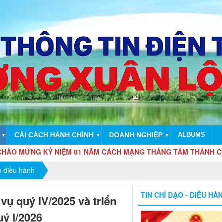
CẢI CÁCH HÀNH CHÍNH
DOANH NGHIỆP
ALBUMS
▼
▼
▼
 KỶ NIỆM 81 NĂM CÁCH MẠNG THÁNG TÁM THÀNH CÔNG (19/8/19
o điều hành
TIN CHỈ ĐẠO - ĐIỀU HÀ
vụ quý IV/2025 và triển
ý I/2026