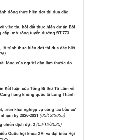
h động thực hiện đợt thi đua đặc
 việc thu hồi đất thực hiện dự án Bồi
ng cấp, mở rộng tuyến đường ĐT.773
, lộ trình thực hiện đợt thi đua đặc biệt
26)
hài lòng của người dân làm thước đo
iện Kết luận của Tổng Bí thư Tô Lâm về
g Cảng hàng không quốc tế Long Thành
t, triển khai nghiệp vụ công tác bầu cử
(05/12/2025)
 nhiệm kỳ 2026-2031
(03/12/2025)
g chiến dịch đợt 2
biểu Quốc hội khóa XVI và đại biểu Hội
2025)