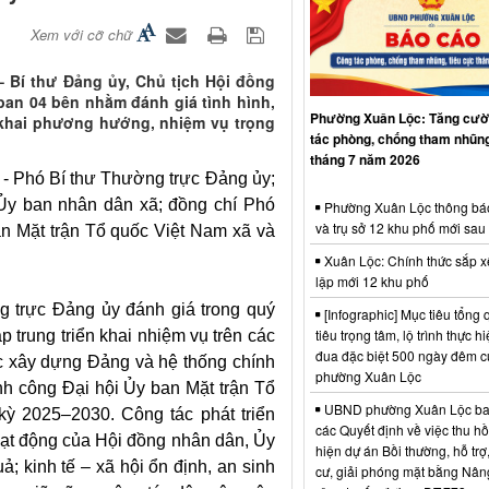
Xem với cỡ chữ
– Bí thư Đảng ủy, Chủ tịch Hội đồng
ban 04 bên nhằm đánh giá tình hình,
Phường Xuân Lộc: Tăng cườ
n khai phương hướng, nhiệm vụ trọng
tác phòng, chống tham nhũng
tháng 7 năm 2026
 - Phó Bí thư Thường trực Đảng ủy;
Ủy ban nhân dân xã; đồng chí Phó
Phường Xuân Lộc thông bá
và trụ sở 12 khu phố mới sau
an Mặt trận Tổ quốc Việt Nam xã và
Xuân Lộc: Chính thức sắp x
lập mới 12 khu phố
g trực Đảng ủy đánh giá trong quý
[Infographic] Mục tiêu tổng q
tiêu trọng tâm, lộ trình thực hi
p trung triển khai nhiệm vụ trên các
đua đặc biệt 500 ngày đêm
tác xây dựng Đảng và hệ thống chính
phường Xuân Lộc
ành công Đại hội Ủy ban Mặt trận Tổ
UBND phường Xuân Lộc ba
 kỳ 2025–2030. Công tác phát triển
các Quyết định về việc thu hồ
Hoạt động của Hội đồng nhân dân, Ủy
hiện dự án Bồi thường, hỗ trợ,
; kinh tế – xã hội ổn định, an sinh
cư, giải phóng mặt bằng Nân