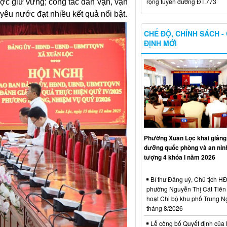
rộng tuyến đường ĐT.773
ợc giữ vững; công tác dân vận, vận
yêu nước đạt nhiều kết quả nổi bật.
CHẾ ĐỘ, CHÍNH SÁCH -
ĐỊNH MỚI
Phường Xuân Lộc khai giảng 
dưỡng quốc phòng và an ninh
tượng 4 khóa I năm 2026
Bí thư Đảng uỷ, Chủ tịch 
phường Nguyễn Thị Cát Tiên 
hoạt Chi bộ khu phố Trung N
tháng 8/2026
Lễ công bố Quyết định của