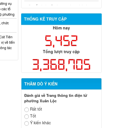
chính trong lĩnh vực đất đai đối với ông
ường vụ
Trần Hồng Phước
 các tổ
bộ phường
THỐNG KÊ TRUY CẬP
, chức
Hôm nay
5,452
Cát Tiên
vị về tiến
công tác
Tổng lượt truy cập
3,368,705
THĂM DÒ Ý KIẾN
Đánh giá về Trang thông tin điện tử
phường Xuân Lộc
Rất tốt
Tốt
Ý kiến khác