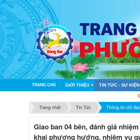
TRANG CHỦ
GIỚI THIỆU
TIN TỨC - SỰ KIỆN
▼
CHÀO MỪNG
Trang nhất
Tin Tức
Thông tin chỉ đạ
Giao ban 04 bên, đánh giá nhiệm 
khai phương hướng, nhiệm vụ qu