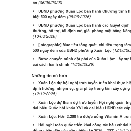
(06/05/2026)
án
UBND phường Xuân Lộc ban hành Chương trình hàn
(08/06/2026)
biệt 500 ngày đêm
UBND phường Xuân Lộc ban hành các Quyết định về
thường, hỗ trợ, tái định cư, giải phóng mặt bằng Nâ
(10/06/2026)
[Infographic] Mục tiêu tổng quát, chỉ tiêu trọng tâm
(12/06/20
500 ngày đêm của UBND phường Xuân Lộc
Bước chuyển mình đột phá của Xuân Lộc: Lấy sự 
(16/06/2026)
cải cách hành chính
Những tin cũ hơn
Xuân Lộc dự hội nghị trực tuyến triển khai thực h
định hướng, nhiệm vụ, giải pháp trọng tâm xây dựn
(12/12/2025)
Xuân Lộc dự tham dự trực tuyến Hội nghị quán triệ
đại biểu Quốc hội khóa XVI và đại biểu HĐND các cấp
Xuân Lộc: Hơn 2.200 trẻ được uống Vitamin A tron
Hội nghị toàn quốc triển khai công tác bầu cử đại 
(15/11/
đồng nhân dân các cấp nhiệm kỳ 2026 – 2031