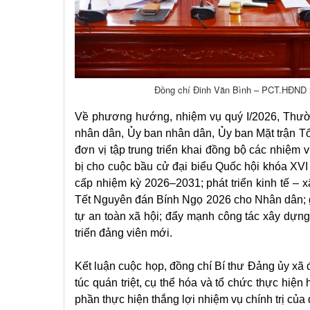
Đồng chí Đinh Văn Bình – PCT.HĐND xã
Về phương hướng, nhiệm vụ quý I/2026, Thườ
nhân dân, Ủy ban nhân dân, Ủy ban Mặt trận T
đơn vị tập trung triển khai đồng bộ các nhiệm v
bị cho cuộc bầu cử đại biểu Quốc hội khóa XVI
cấp nhiệm kỳ 2026–2031; phát triển kinh tế – x
Tết Nguyên đán Bính Ngọ 2026 cho Nhân dân; g
tự an toàn xã hội; đẩy mạnh công tác xây dựng
triển đảng viên mới.
Kết luận cuộc họp, đồng chí Bí thư Đảng ủy xã
túc quán triệt, cụ thể hóa và tổ chức thực hiện
phần thực hiện thắng lợi nhiệm vụ chính trị củ