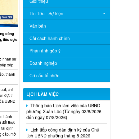
Giới thiệu
Tin Tức - Sự kiện
Văn bản
ng công
Cải cách hành chính
, tiêu cực
Phản ánh góp ý
o nhân sự
Doanh nghiệp
 sắp xếp
ếp, thành
Cơ cấu tổ chức
uát, chỉ
LỊCH LÀM VIỆC
ện đợt thi
Thông báo Lịch làm việc của UBND
 của UBND
phường Xuân Lộc (Từ ngày 03/8/2026
đến ngày 07/8/2026)
n hành
Lịch tiếp công dân định kỳ của Chủ
i đất thực
tịch UBND phường tháng 8 2026
 tái định
g cấp, mở