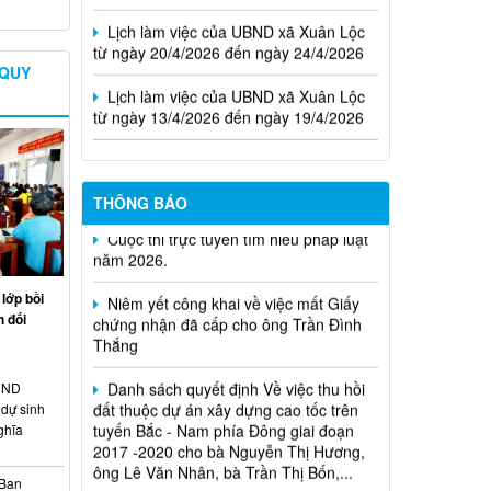
Lịch làm việc của UBND xã Xuân Lộc
từ ngày 20/4/2026 đến ngày 24/4/2026
Lịch làm việc của UBND xã Xuân Lộc
 QUY
từ ngày 13/4/2026 đến ngày 19/4/2026
THÔNG BÁO
Cuộc thi trực tuyến tìm hiểu pháp luật
năm 2026.
Niêm yết công khai về việc mất Giấy
chứng nhận đã cấp cho ông Trần Đình
lớp bồi
Thắng
 đối
Danh sách quyết định Về việc thu hồi
đất thuộc dự án xây dựng cao tốc trên
HĐND
tuyến Bắc - Nam phía Đông giai đoạn
dự sinh
2017 -2020 cho bà Nguyễn Thị Hương,
ghĩa
ông Lê Văn Nhân, bà Trần Thị Bốn,...
Quyết định xử phạt vi phạm hành
 Ban