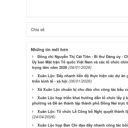
Chia sẻ
Những tin mới hơn
Đồng chí Nguyễn Thị Cát Tiên - Bí thư Đảng ủy - C
Ủy ban Mặt trận Tổ quốc Việt Nam và các tổ chức chính
(06/01/2026)
trọng tâm năm 2026
Xuân Lộc: Đẩy nhanh tiến độ thực hiện các dự án g
(06/01/2026)
triển kinh tế - xã hội
Xã Xuân Lộc chuẩn bị chu đáo cho công tác bầu c
Xuân Lộc họp triển khai hướng dẫn tổ chức lấy ý 
phường và Đề án thành lập thành phố Đồng Nai trực 
Xuân Lộc: Tổ chức Lễ Công bố Nghị quyết thành l
(24/04/2026)
Xuân Lộc họp Ban Chỉ đạo đẩy nhanh công tác bồi