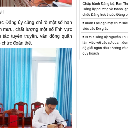
Chấp hành Đảng bộ, Ban Th
Đảng ủy phường về thành lập
ghị
chức Đảng trực thuộc Đảng 
c Đảng ủy cũng chỉ rõ một số hạn
Xuân Lộc gặp mặt chức sắc
việc các tôn giáo
am mưu, chất lượng một số lĩnh vực
 tác tuyên truyền, vận động quần
Bí thư Đảng uỷ Nguyễn Thị 
làm việc với các cơ quan, đơn 
ổ chức đoàn thể.
độ giải ngân đầu tư công và 
quy hoạch