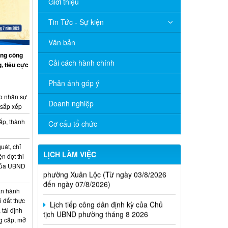
Giới thiệu
Tin Tức - Sự kiện
Văn bản
ng công
Cải cách hành chính
, tiêu cực
Phản ánh góp ý
o nhân sự
Doanh nghiệp
 sắp xếp
ếp, thành
Cơ cấu tổ chức
uát, chỉ
Thông báo Lịch làm việc của UBND
LỊCH LÀM VIỆC
ện đợt thi
phường Xuân Lộc (Từ ngày 03/8/2026
 của UBND
đến ngày 07/8/2026)
n hành
Lịch tiếp công dân định kỳ của Chủ
i đất thực
tịch UBND phường tháng 8 2026
 tái định
g cấp, mở
Lịch làm việc của UBND xã Xuân Lộc