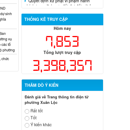
Trần Hồng Phước
HĐND
dự sinh
THỐNG KÊ TRUY CẬP
ghĩa
Hôm nay
 Ban
7,853
ường vụ
 các tổ
bộ phường
Tổng lượt truy cập
, chức
3,398,357
THĂM DÒ Ý KIẾN
Đánh giá về Trang thông tin điện tử
phường Xuân Lộc
Rất tốt
Tốt
Ý kiến khác