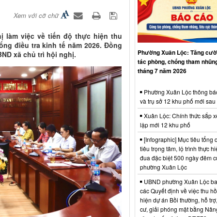
Xem với cỡ chữ
 làm việc về tiến độ thực hiện thu
Tổng điều tra kinh tế năm 2026. Đồng
Phường Xuân Lộc: Tăng cườ
ND xã chủ trì hội nghị.
tác phòng, chống tham nhũng
tháng 7 năm 2026
Phường Xuân Lộc thông bá
và trụ sở 12 khu phố mới sau
Xuân Lộc: Chính thức sắp x
lập mới 12 khu phố
[Infographic] Mục tiêu tổng q
tiêu trọng tâm, lộ trình thực hi
đua đặc biệt 500 ngày đêm
phường Xuân Lộc
UBND phường Xuân Lộc ba
các Quyết định về việc thu hồ
hiện dự án Bồi thường, hỗ trợ,
cư, giải phóng mặt bằng Nân