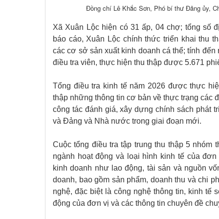
Đồng chí Lê Khắc Sơn, Phó bí thư Đảng ủy, Ch
Xã Xuân Lộc hiện có 31 ấp, 04 chợ; tổng số đị
báo cáo, Xuân Lộc chính thức triển khai thu t
các cơ sở sản xuất kinh doanh cá thể; tính đến
điều tra viên, thực hiện thu thập được 5.671 ph
Tổng điều tra kinh tế năm 2026 được thực hi
thập những thông tin cơ bản về thực trạng các đ
công tác đánh giá, xây dựng chính sách phát tr
và Đảng và Nhà nước trong giai đoạn mới.
Cuộc tổng điều tra tập trung thu thập 5 nhóm th
ngành hoạt động và loại hình kinh tế của đơn v
kinh doanh như lao động, tài sản và nguồn vốn
doanh, bao gồm sản phẩm, doanh thu và chi p
nghệ, đặc biệt là công nghệ thông tin, kinh tế 
động của đơn vị và các thông tin chuyên đề chu