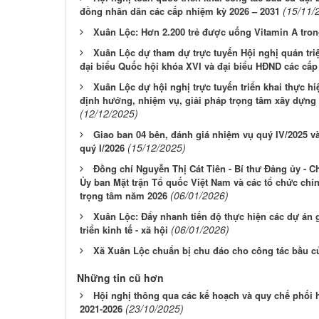
(15/11/
đồng nhân dân các cấp nhiệm kỳ 2026 – 2031
Xuân Lộc: Hơn 2.200 trẻ được uống Vitamin A tron
Xuân Lộc dự tham dự trực tuyến Hội nghị quán triệ
đại biểu Quốc hội khóa XVI và đại biểu HĐND các cấp
Xuân Lộc dự hội nghị trực tuyến triển khai thực h
định hướng, nhiệm vụ, giải pháp trọng tâm xây dựn
(12/12/2025)
Giao ban 04 bên, đánh giá nhiệm vụ quý IV/2025 v
(15/12/2025)
quý I/2026
Đồng chí Nguyễn Thị Cát Tiên - Bí thư Đảng ủy - C
Ủy ban Mặt trận Tổ quốc Việt Nam và các tổ chức chính
(06/01/2026)
trọng tâm năm 2026
Xuân Lộc: Đẩy nhanh tiến độ thực hiện các dự án g
(06/01/2026)
triển kinh tế - xã hội
Xã Xuân Lộc chuẩn bị chu đáo cho công tác bầu c
Những tin cũ hơn
Hội nghị thông qua các kế hoạch và quy chế phối 
(23/10/2025)
2021-2026