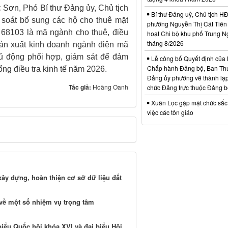
ắc Sơn, Phó Bí thư Đảng ủy, Chủ tịch
Bí thư Đảng uỷ, Chủ tịch 
à soát bổ sung các hộ cho thuê mặt
phường Nguyễn Thị Cát Tiên 
68103 là mã ngành cho thuê, điều
hoạt Chi bộ khu phố Trung N
tháng 8/2026
sản xuất kinh doanh ngành điện mã
ủ động phối hợp, giám sát để đảm
Lễ công bố Quyết định của
Chấp hành Đảng bộ, Ban Th
ng điều tra kinh tế năm 2026.
Đảng ủy phường về thành lập
Tác giả:
Hoàng Oanh
chức Đảng trực thuộc Đảng 
Xuân Lộc gặp mặt chức sắc
việc các tôn giáo
ây dựng, hoàn thiện cơ sở dữ liệu đất
 về một số nhiệm vụ trọng tâm
biểu Quốc hội khóa XVI và đại biểu Hội