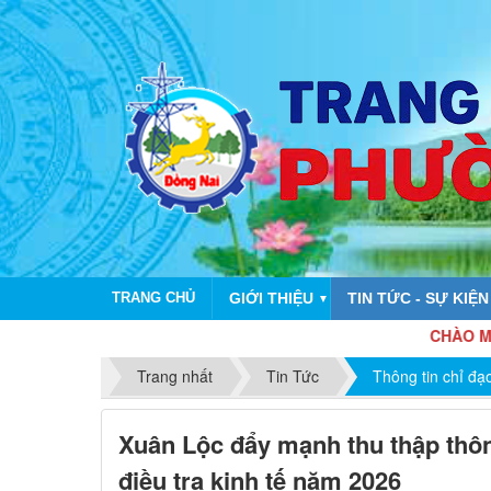
TRANG CHỦ
GIỚI THIỆU
TIN TỨC - SỰ KIỆN
▼
CHÀO MỪNG KỶ N
Trang nhất
Tin Tức
Thông tin chỉ đạ
Xuân Lộc đẩy mạnh thu thập thôn
điều tra kinh tế năm 2026