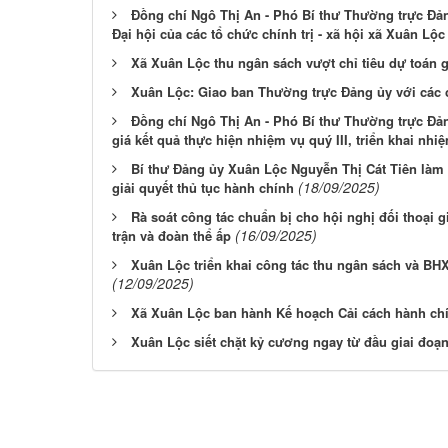
Đồng chí Ngô Thị An - Phó Bí thư Thường trực Đản
Đại hội của các tổ chức chính trị - xã hội xã Xuân Lộ
Xã Xuân Lộc thu ngân sách vượt chỉ tiêu dự toán 
Xuân Lộc: Giao ban Thường trực Đảng ủy với các 
Đồng chí Ngô Thị An - Phó Bí thư Thường trực Đản
giá kết quả thực hiện nhiệm vụ quý III, triển khai nhi
Bí thư Đảng ủy Xuân Lộc Nguyễn Thị Cát Tiên làm 
(18/09/2025)
giải quyết thủ tục hành chính
Rà soát công tác chuẩn bị cho hội nghị đối thoại 
(16/09/2025)
trận và đoàn thể ấp
Xuân Lộc triển khai công tác thu ngân sách và B
(12/09/2025)
Xã Xuân Lộc ban hành Kế hoạch Cải cách hành ch
Xuân Lộc siết chặt kỷ cương ngay từ đầu giai đoạ