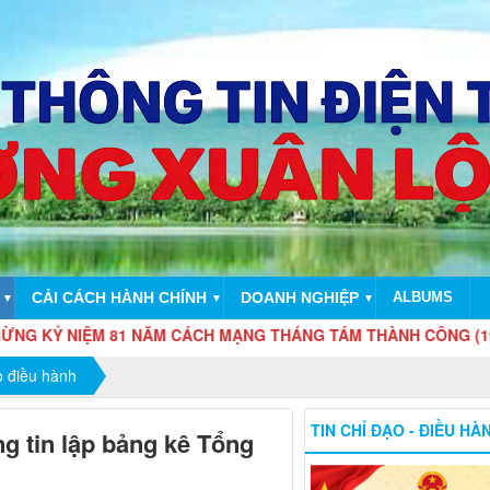
CẢI CÁCH HÀNH CHÍNH
DOANH NGHIỆP
ALBUMS
▼
▼
▼
IỆM 81 NĂM CÁCH MẠNG THÁNG TÁM THÀNH CÔNG (19/8/1945 - 1
o điều hành
TIN CHỈ ĐẠO - ĐIỀU HÀ
g tin lập bảng kê Tổng