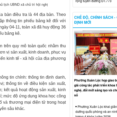
rộng tuyến đường ĐT.773
ủ tịch UBND xã chủ trì hội nghị
a bàn điều tra là 44 địa bàn. Theo
CHẾ ĐỘ, CHÍNH SÁCH -
hập thông tin phiếu bảng kê đối với
ĐỊNH MỚI
 ngày 04-11, toàn xã đã huy động 36
iếu bảng kê.
ện trên quy mô toàn quốc nhằm thu
ơn vị sản xuất, kinh doanh, phục vụ
iển kinh tế - xã hội của địa phương
ông tin chính: thông tin định danh,
Phường Xuân Lộc họp giao b
ị; thông tin về điều kiện sản xuất,
giá công tác phát triển khoa 
; kết quả hoạt động sản xuất, kinh
nghệ, đổi mới sáng tạo và ch
số
hí; mức độ ứng dụng khoa học công
số và thương mại điện tử trong hoạt
Phường Xuân Lộc khai giảng
yên sâu khác.
dưỡng quốc phòng và an nin
tượng 4 khóa I năm 2026