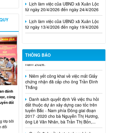
từ ngày 20/4/2026 đến ngày 24/4/2026
Lịch làm việc của UBND xã Xuân Lộc
 QUY
từ ngày 13/4/2026 đến ngày 19/4/2026
Cuộc thi trực tuyến tìm hiểu pháp luật
THÔNG BÁO
năm 2026.
Niêm yết công khai về việc mất Giấy
chứng nhận đã cấp cho ông Trần Đình
Thắng
Danh sách quyết định Về việc thu hồi
an đánh
đất thuộc dự án xây dựng cao tốc trên
học, công
tuyến Bắc - Nam phía Đông giai đoạn
uyển đổi
2017 -2020 cho bà Nguyễn Thị Hương,
ông Lê Văn Nhân, bà Trần Thị Bốn,...
 lớp bồi
Quyết định xử phạt vi phạm hành
h đối
chính trong lĩnh vực đất đai đối với ông