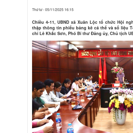
Thứ tư - 05/11/2025 16:15
Chiều 4-11, UBND xã Xuân Lộc tổ chức Hội nghị
thập thông tin phiếu bảng kê cá thể và số liệu 
chí Lê Khắc Sơn, Phó Bí thư Đảng ủy, Chủ tịch UB