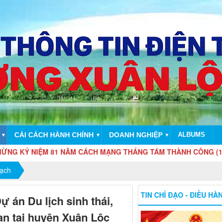
CẢI CÁCH HÀNH CHÍNH
DOANH NGHIỆP
ALBUMS
▼
▼
▼
IỆM 81 NĂM CÁCH MẠNG THÁNG TÁM THÀNH CÔNG (19/8/1945 - 1
oạch
TIN CHỈ ĐẠO - ĐIỀU HÀ
 án Du lịch sinh thái,
an tại huyện Xuân Lộc