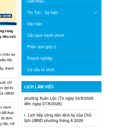
Giới thiệu
Tin Tức - Sự kiện
Văn bản
ng công
Cải cách hành chính
, tiêu cực
Phản ánh góp ý
o nhân sự
Doanh nghiệp
 sắp xếp
ếp, thành
Cơ cấu tổ chức
uát, chỉ
Thông báo Lịch làm việc của UBND
LỊCH LÀM VIỆC
ện đợt thi
phường Xuân Lộc (Từ ngày 03/8/2026
 của UBND
đến ngày 07/8/2026)
n hành
Lịch tiếp công dân định kỳ của Chủ
i đất thực
tịch UBND phường tháng 8 2026
 tái định
g cấp, mở
Lịch làm việc của UBND xã Xuân Lộc