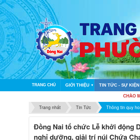
TRANG CHỦ
GIỚI THIỆU
TIN TỨC - SỰ KIỆN
▼
CHÀO MỪNG KỶ N
Trang nhất
Tin Tức
Thông tin quy h
Đồng Nai tổ chức Lễ khởi động Dự
nghỉ dưỡng, giải trí núi Chứa Ch