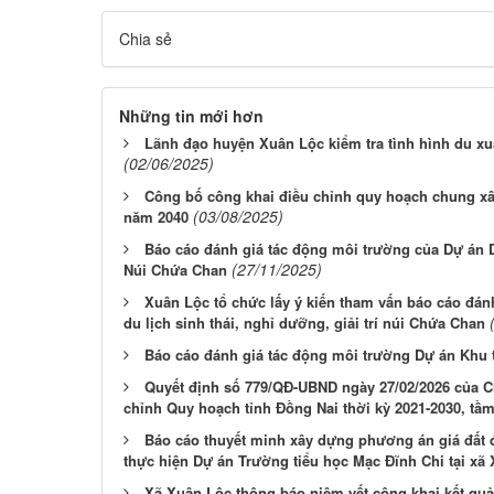
Chia sẻ
Những tin mới hơn
Lãnh đạo huyện Xuân Lộc kiểm tra tình hình du x
(02/06/2025)
Công bố công khai điều chỉnh quy hoạch chung x
(03/08/2025)
năm 2040
Báo cáo đánh giá tác động môi trường của Dự án Du 
(27/11/2025)
Núi Chứa Chan
Xuân Lộc tổ chức lấy ý kiến tham vấn báo cáo đán
du lịch sinh thái, nghỉ dưỡng, giải trí núi Chứa Chan
Báo cáo đánh giá tác động môi trường Dự án Khu t
Quyết định số 779/QĐ-UBND ngày 27/02/2026 của Ch
chỉnh Quy hoạch tỉnh Đồng Nai thời kỳ 2021-2030, tầ
Báo cáo thuyết minh xây dựng phương án giá đất đ
thực hiện Dự án Trường tiểu học Mạc Đĩnh Chi tại xã
Xã Xuân Lộc thông báo niêm yết công khai kết quả 