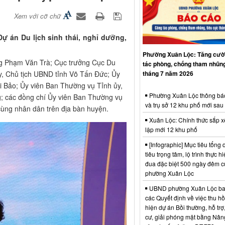
Xem với cỡ chữ
ự án Du lịch sinh thái, nghỉ dưỡng,
Phường Xuân Lộc: Tăng cườ
g Phạm Văn Trà; Cục trưởng Cục Du
tác phòng, chống tham nhũng
tháng 7 năm 2026
y, Chủ tịch UBND tỉnh Võ Tấn Đức; Ủy
i Bảo; Ủy viên Ban Thường vụ Tỉnh ủy,
Phường Xuân Lộc thông bá
; các đồng chí Ủy viên Ban Thường vụ
và trụ sở 12 khu phố mới sau
cùng nhân dân trên địa bàn huyện.
Xuân Lộc: Chính thức sắp x
lập mới 12 khu phố
[Infographic] Mục tiêu tổng q
tiêu trọng tâm, lộ trình thực hi
đua đặc biệt 500 ngày đêm
phường Xuân Lộc
UBND phường Xuân Lộc ba
các Quyết định về việc thu hồ
hiện dự án Bồi thường, hỗ trợ,
cư, giải phóng mặt bằng Nân