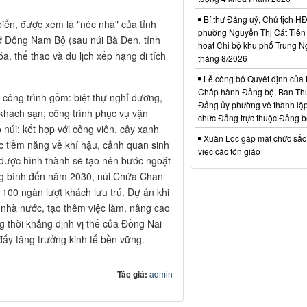
Bí thư Đảng uỷ, Chủ tịch 
ển, được xem là "nóc nhà" của tỉnh
phường Nguyễn Thị Cát Tiên 
 ở Đông Nam Bộ (sau núi Bà Đen, tỉnh
hoạt Chi bộ khu phố Trung N
 thể thao và du lịch xếp hạng di tích
tháng 8/2026
Lễ công bố Quyết định của
Chấp hành Đảng bộ, Ban Th
 công trình gồm: biệt thự nghỉ dưỡng,
Đảng ủy phường về thành lập
ú, khách sạn; công trình phục vụ vận
chức Đảng trực thuộc Đảng 
 núi; kết hợp với công viên, cây xanh
Xuân Lộc gặp mặt chức sắc
c tiềm năng về khí hậu, cảnh quan sinh
việc các tôn giáo
được hình thành sẽ tạo nên bước ngoặt
ng bình đến năm 2030, núi Chứa Chan
 100 ngàn lượt khách lưu trú. Dự án khi
 nhà nước, tạo thêm việc làm, nâng cao
 thời khẳng định vị thế của Đồng Nai
đẩy tăng trưởng kinh tế bền vững.
Tác giả:
admin