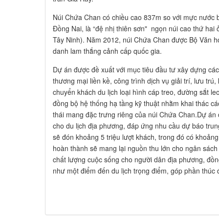
Núi Chứa Chan có chiều cao 837m so với mực nước bi
Đồng Nai, là “đệ nhị thiên sơn" ngọn núi cao thứ hai
Tây Ninh). Năm 2012, núi Chứa Chan được Bộ Văn hóa,
danh lam thắng cảnh cấp quốc gia.
Dự án được đề xuất với mục tiêu đầu tư xây dựng các
thương mại liền kề, công trình dịch vụ giải trí, lưu tr
chuyển khách du lịch loại hình cáp treo, đường sắt leo
đồng bộ hệ thống hạ tầng kỹ thuật nhằm khai thác cá
thái mang đặc trưng riêng của núi Chứa Chan.Dự án 
cho du lịch địa phương, đáp ứng nhu cầu dự báo tru
sẽ đón khoảng 5 triệu lượt khách, trong đó có khoảng
hoàn thành sẽ mang lại nguồn thu lớn cho ngân sách
chất lượng cuộc sống cho người dân địa phương, đồng
như một điểm đến du lịch trọng điểm, góp phần thúc 