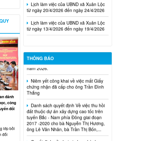
từ ngày 20/4/2026 đến ngày 24/4/2026
Lịch làm việc của UBND xã Xuân Lộc
 QUY
từ ngày 13/4/2026 đến ngày 19/4/2026
Cuộc thi trực tuyến tìm hiểu pháp luật
THÔNG BÁO
năm 2026.
Niêm yết công khai về việc mất Giấy
chứng nhận đã cấp cho ông Trần Đình
Thắng
Danh sách quyết định Về việc thu hồi
an đánh
đất thuộc dự án xây dựng cao tốc trên
học, công
tuyến Bắc - Nam phía Đông giai đoạn
uyển đổi
2017 -2020 cho bà Nguyễn Thị Hương,
ông Lê Văn Nhân, bà Trần Thị Bốn,...
 lớp bồi
Quyết định xử phạt vi phạm hành
h đối
chính trong lĩnh vực đất đai đối với ông