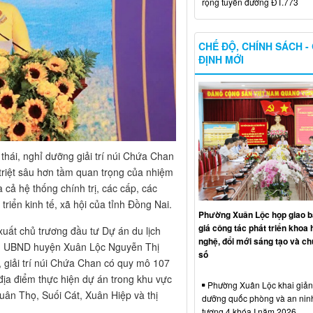
rộng tuyến đường ĐT.773
CHẾ ĐỘ, CHÍNH SÁCH -
ĐỊNH MỚI
 thái, nghỉ dưỡng giải trí núi Chứa Chan
triệt sâu hơn tầm quan trọng của nhiệm
 cả hệ thống chính trị, các cấp, các
 triển kinh tế, xã hội của tỉnh Đồng Nai.
Phường Xuân Lộc họp giao b
giá công tác phát triển khoa 
xuất chủ trương đầu tư Dự án du lịch
nghệ, đổi mới sáng tạo và ch
tịch UBND huyện Xuân Lộc Nguyễn Thị
số
g, giải trí núi Chứa Chan có quy mô 107
địa điểm thực hiện dự án trong khu vực
Phường Xuân Lộc khai giảng
ân Thọ, Suối Cát, Xuân Hiệp và thị
dưỡng quốc phòng và an nin
tượng 4 khóa I năm 2026