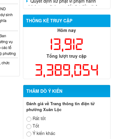
Trần Hồng Phước
HĐND
dự sinh
THỐNG KÊ TRUY CẬP
ghĩa
Hôm nay
 Ban
13,912
ường vụ
 các tổ
bộ phường
Tổng lượt truy cập
, chức
3,389,054
THĂM DÒ Ý KIẾN
Đánh giá về Trang thông tin điện tử
phường Xuân Lộc
Rất tốt
Tốt
Ý kiến khác