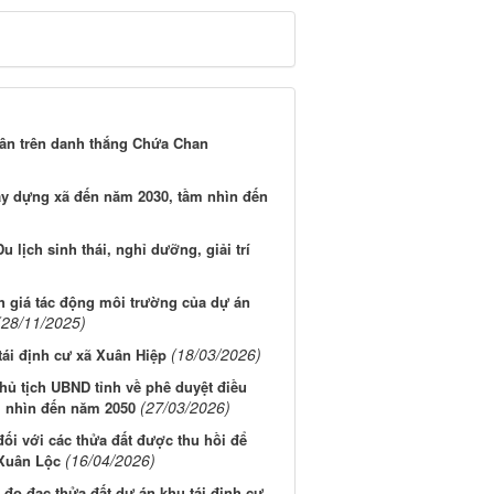
uân trên danh thắng Chứa Chan
ây dựng xã đến năm 2030, tầm nhìn đến
lịch sinh thái, nghỉ dưỡng, giải trí
h giá tác động môi trường của dự án
(28/11/2025)
(18/03/2026)
ái định cư xã Xuân Hiệp
ủ tịch UBND tỉnh về phê duyệt điều
(27/03/2026)
m nhìn đến năm 2050
ối với các thửa đất được thu hồi để
(16/04/2026)
 Xuân Lộc
đo đạc thửa đất dự án khu tái định cư