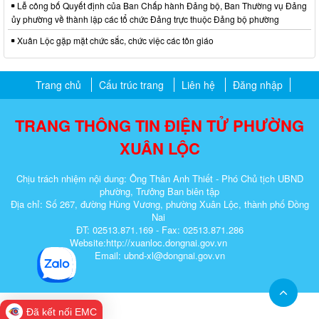
Lễ công bố Quyết định của Ban Chấp hành Đảng bộ, Ban Thường vụ Đảng
ủy phường về thành lập các tổ chức Đảng trực thuộc Đảng bộ phường
Xuân Lộc gặp mặt chức sắc, chức việc các tôn giáo
Trang chủ
Cấu trúc trang
Liên hệ
Đăng nhập
TRANG THÔNG TIN ĐIỆN TỬ PHƯỜNG
XUÂN LỘC
Chịu trách nhiệm nội dung: Ông Thân Anh Thiết - Phó Chủ tịch UBND
phường, Trưởng Ban biên tập
Địa chỉ: Số 267, đường Hùng Vương, phường Xuân Lộc, thành phố Đồng
Nai
ĐT: 02513.871.169 - Fax: 02513.871.286
Website:http://xuanloc.dongnai.gov.vn
Email: ubnd-xl@dongnai.gov.vn​
Đã kết nối EMC