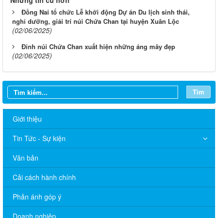
Những tin cũ hơn
Đồng Nai tổ chức Lễ khởi động Dự án Du lịch sinh thái,
nghỉ dưỡng, giải trí núi Chứa Chan tại huyện Xuân Lộc
(02/06/2025)
Đỉnh núi Chứa Chan xuất hiện những áng mây đẹp
(02/06/2025)
Tìm
Giới thiệu
Tin Tức - Sự kiện
Văn bản
Cải cách hành chính
Phản ánh góp ý
Doanh nghiệp