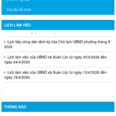
Cơ cấu tổ chức
Thông báo Lịch làm việc của UBND phường Xuân Lộc (Từ ngày
LỊCH LÀM VIỆC
03/8/2026 đến ngày 07/8/2026)
Lịch tiếp công dân định kỳ của Chủ tịch UBND phường tháng 8
2026
Lịch làm việc của UBND xã Xuân Lộc từ ngày 20/4/2026 đến
ngày 24/4/2026
Lịch làm việc của UBND xã Xuân Lộc từ ngày 13/4/2026 đến
ngày 19/4/2026
Cuộc thi trực tuyến tìm hiểu pháp luật năm 2026.
THÔNG BÁO