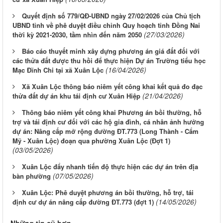
Quyết định số 779/QĐ-UBND ngày 27/02/2026 của Chủ tịch
UBND tỉnh về phê duyệt điều chỉnh Quy hoạch tỉnh Đồng Nai
(27/03/2026)
thời kỳ 2021-2030, tầm nhìn đến năm 2050
Báo cáo thuyết minh xây dựng phương án giá đất đối với
các thửa đất được thu hồi để thực hiện Dự án Trường tiểu học
(16/04/2026)
Mạc Đĩnh Chi tại xã Xuân Lộc
Xã Xuân Lộc thông báo niêm yết công khai kết quả đo đạc
(21/04/2026)
thửa đất dự án khu tái định cư Xuân Hiệp
Thông báo niêm yết công khai Phương án bồi thường, hỗ
trợ và tái định cư đối với các hộ gia đình, cá nhân ảnh hưởng
dự án: Nâng cấp mở rộng đường ĐT.773 (Long Thành - Cẩm
Mỹ - Xuân Lộc) đoạn qua phường Xuân Lộc (Đợt 1)
(03/05/2026)
Xuân Lộc đẩy nhanh tiến độ thực hiện các dự án trên địa
(07/05/2026)
bàn phường
Xuân Lộc: Phê duyệt phương án bồi thường, hỗ trợ, tái
(14/05/2026)
định cư dự án nâng cấp đường ĐT.773 (đợt 1)