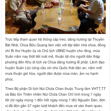
Trực tiếp tham quan hệ thống cáp treo, dâng hương tại Thuyền
Bát Nhã, Chùa Bửu Quang làm việc với đại diện nhà chùa, đồng
chí Bí thư Huyện ủy và Chủ tịch UBND huyện cho rằng, mùa
Xuân năm nay thời tiết mát mẻ, thuận lợi cho người dân thập
phương đến Khu di tích và Chùa dâng hương lễ phật. Lãnh đạo
huyện Xuân Lộc cũng cầu xin cho Quốc thái dân an, năm mới
mưa thuận gió hòa, người dân được mùa màn, ấm no hạnh
phúc.
Theo Bộ phận Di tích Núi Chứa Chan thuộc Trung tâm VHTT,TT
và Bảo tồn Thiên nhiên Núi Chứa Chan Chỉ tính trong 7 ngày
tết (từ ngày mùng 1 đến hết ngày mùng 7 tết) Nguyên Đán, đơn
vị đã đón gần 37 ngàn lượt khách đến mua vé vào tham quan,