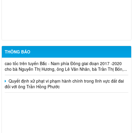
Cuộc thi trực tuyến tìm hiểu pháp luật năm 2026.
Niêm yết công khai về việc mất Giấy chứng nhận đã cấp cho
ông Trần Đình Thắng
THÔNG BÁO
Danh sách quyết định Về việc thu hồi đất thuộc dự án xây dựng
cao tốc trên tuyến Bắc - Nam phía Đông giai đoạn 2017 -2020
cho bà Nguyễn Thị Hương, ông Lê Văn Nhân, bà Trần Thị Bốn,...
Quyết định xử phạt vi phạm hành chính trong lĩnh vực đất đai
đối với ông Trần Hồng Phước