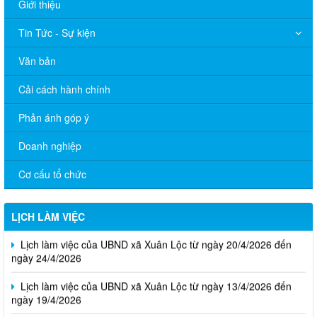
Giới thiệu
Tin Tức - Sự kiện
Văn bản
Cải cách hành chính
Phản ánh góp ý
Doanh nghiệp
Thông báo Lịch làm việc của UBND phường Xuân Lộc (Từ ngày
03/8/2026 đến ngày 07/8/2026)
Cơ cấu tổ chức
Lịch tiếp công dân định kỳ của Chủ tịch UBND phường tháng 8
2026
LỊCH LÀM VIỆC
Lịch làm việc của UBND xã Xuân Lộc từ ngày 20/4/2026 đến
ngày 24/4/2026
Lịch làm việc của UBND xã Xuân Lộc từ ngày 13/4/2026 đến
ngày 19/4/2026